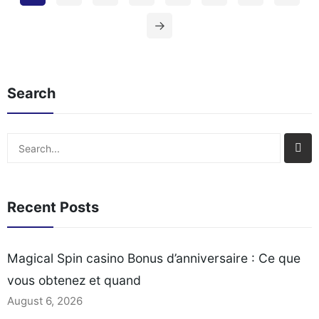
→
Search
Search
Recent Posts
Magical Spin casino Bonus d’anniversaire : Ce que
vous obtenez et quand
August 6, 2026