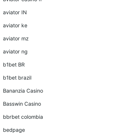
aviator IN
aviator ke
aviator mz
aviator ng
b1bet BR
b1bet brazil
Bananzia Casino
Basswin Casino
bbrbet colombia
bedpage