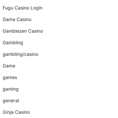
Fugu Casino Login
Gama Casino
Gamblezen Casino
Gambling
gambling/casino
Game
games
gaming
general
Ginja Casino