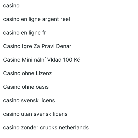
casino
casino en ligne argent reel
casino en ligne fr
Casino Igre Za Pravi Denar
Casino Minimální Vklad 100 Kč
Casino ohne Lizenz
Casino ohne oasis
casino svensk licens
casino utan svensk licens
casino zonder crucks netherlands