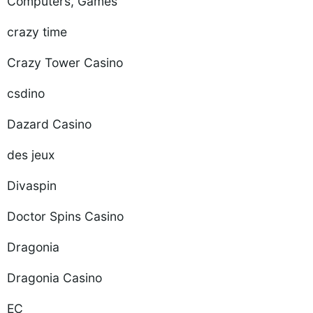
Computers, Games
crazy time
Crazy Tower Сasino
csdino
Dazard Casino
des jeux
Divaspin
Doctor Spins Casino
Dragonia
Dragonia Casino
EC