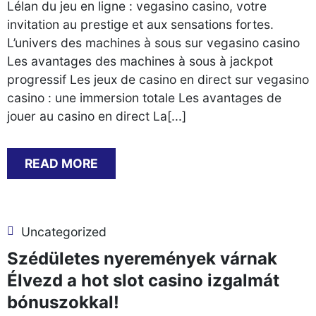
Lélan du jeu en ligne : vegasino casino, votre
invitation au prestige et aux sensations fortes.
L’univers des machines à sous sur vegasino casino
Les avantages des machines à sous à jackpot
progressif Les jeux de casino en direct sur vegasino
casino : une immersion totale Les avantages de
jouer au casino en direct La[...]
READ MORE
Uncategorized
Szédületes nyeremények várnak
Élvezd a hot slot casino izgalmát
bónuszokkal!