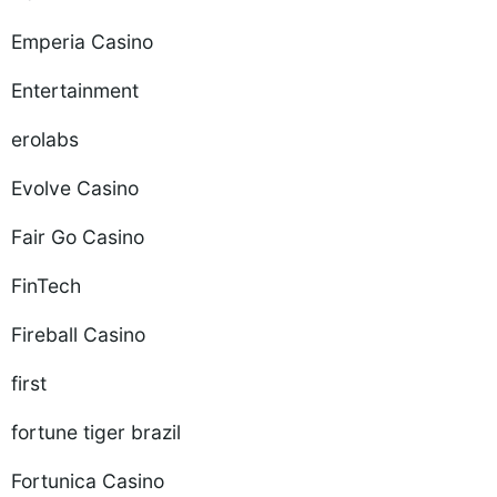
Emperia Casino
Entertainment
erolabs
Evolve Casino
Fair Go Casino
FinTech
Fireball Casino
first
fortune tiger brazil
Fortunica Casino