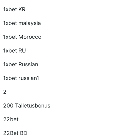
1xbet KR
1xbet malaysia
1xbet Morocco
1xbet RU
1xbet Russian
1xbet russian1
2
200 Talletusbonus
22bet
22Bet BD