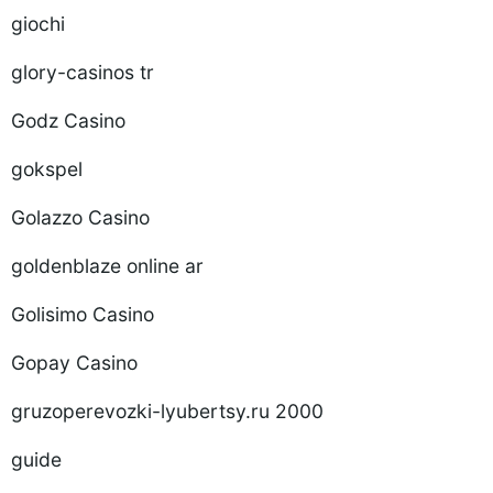
giochi
glory-casinos tr
Godz Casino
gokspel
Golazzo Casino
goldenblaze online ar
Golisimo Casino
Gopay Casino
gruzoperevozki-lyubertsy.ru 2000
guide