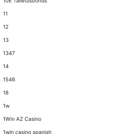
10E Talletusbonus
11
12
13
1347
14
1546
18
1w
1Win AZ Casino
1win casino spanish