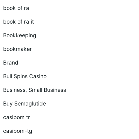
book of ra
book of ra it
Bookkeeping
bookmaker
Brand
Bull Spins Casino
Business, Small Business
Buy Semaglutide
casibom tr
casibom-tg