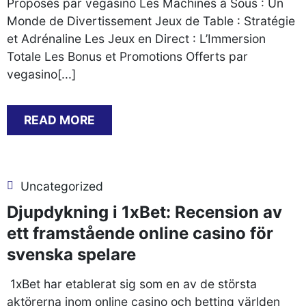
Proposés par vegasino Les Machines à Sous : Un
Monde de Divertissement Jeux de Table : Stratégie
et Adrénaline Les Jeux en Direct : L’Immersion
Totale Les Bonus et Promotions Offerts par
vegasino[...]
READ MORE
Uncategorized
Djupdykning i 1xBet: Recension av
ett framstående online casino för
svenska spelare
1xBet har etablerat sig som en av de största
aktörerna inom online casino och betting världen