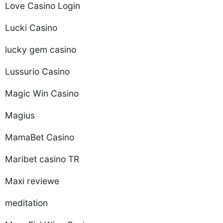
Love Casino Login
Lucki Casino
lucky gem casino
Lussurio Casino
Magic Win Casino
Magius
MamaBet Casino
Maribet casino TR
Maxi reviewe
meditation