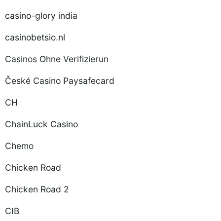
casino-glory india
casinobetsio.nl
Casinos Ohne Verifizierun
České Casino Paysafecard
CH
ChainLuck Casino
Chemo
Chicken Road
Chicken Road 2
CIB