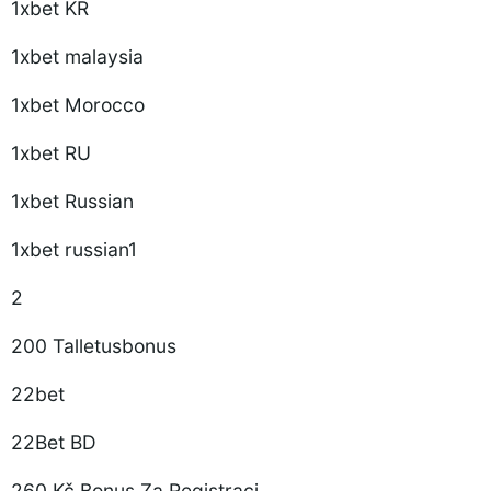
1xbet KR
1xbet malaysia
1xbet Morocco
1xbet RU
1xbet Russian
1xbet russian1
2
200 Talletusbonus
22bet
22Bet BD
260 Kč Bonus Za Registraci