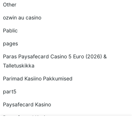
Other
ozwin au casino
Pablic
pages
Paras Paysafecard Casino 5 Euro (2026) &
Talletuskikka
Parimad Kasiino Pakkumised
part5
Paysafecard Kasino
Paysafecard Kasinot
PBN