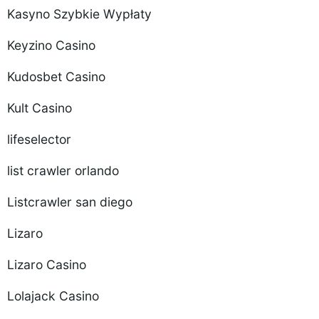
Kasyno Szybkie Wypłaty
Keyzino Casino
Kudosbet Casino
Kult Casino
lifeselector
list crawler orlando
Listcrawler san diego
Lizaro
Lizaro Casino
Lolajack Casino