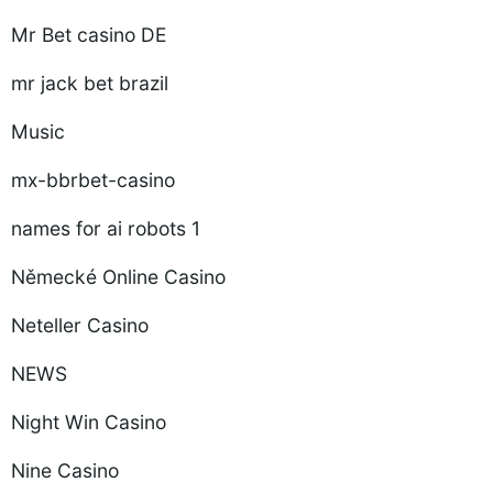
Mr Bet casino DE
mr jack bet brazil
Music
mx-bbrbet-casino
names for ai robots 1
Německé Online Casino
Neteller Casino
NEWS
Night Win Casino
Nine Casino