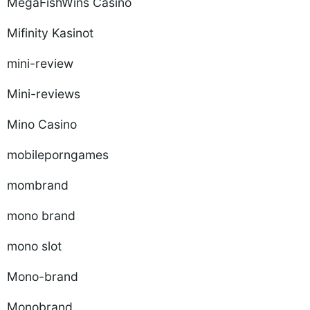
MegaFishWins Casino
Mifinity Kasinot
mini-review
Mini-reviews
Mino Casino
mobileporngames
mombrand
mono brand
mono slot
Mono-brand
Monobrand