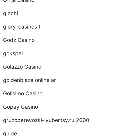
giochi
glory-casinos tr
Godz Casino
gokspel
Golazzo Casino
goldenblaze online ar
Golisimo Casino
Gopay Casino
gruzoperevozki-lyubertsy.ru 2000
guide