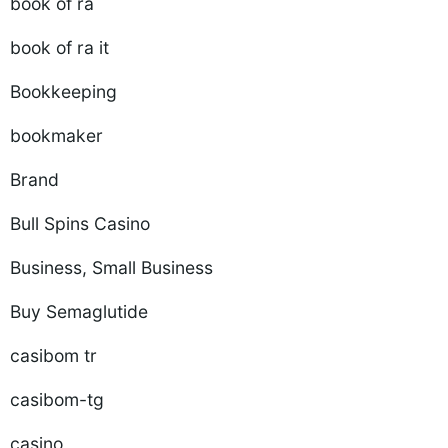
book of ra
book of ra it
Bookkeeping
bookmaker
Brand
Bull Spins Casino
Business, Small Business
Buy Semaglutide
casibom tr
casibom-tg
casino