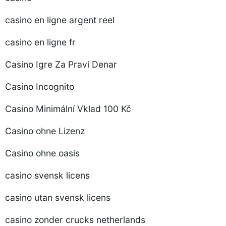
casino en ligne argent reel
casino en ligne fr
Casino Igre Za Pravi Denar
Casino Incognito
Casino Minimální Vklad 100 Kč
Casino ohne Lizenz
Casino ohne oasis
casino svensk licens
casino utan svensk licens
casino zonder crucks netherlands