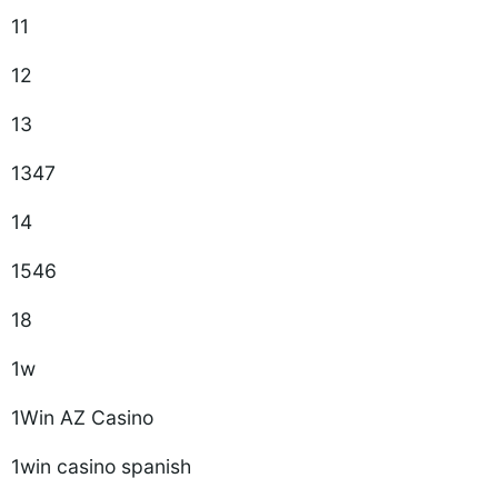
11
12
13
1347
14
1546
18
1w
1Win AZ Casino
1win casino spanish