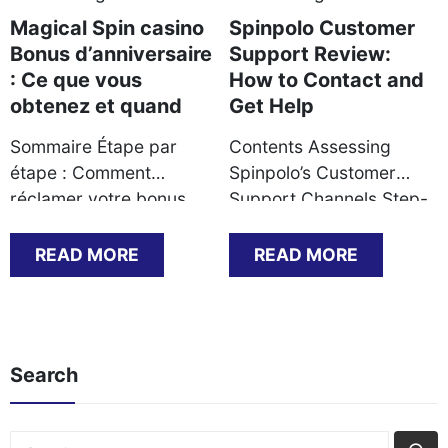
Magical Spin casino
Spinpolo Customer
Bonus d’anniversaire
Support Review:
: Ce que vous
How to Contact and
obtenez et quand
Get Help
Sommaire Étape par
Contents Assessing
étape : Comment
Spinpolo’s Customer
réclamer votre bonus
Support Channels Step-
d’anniversaire Ce que
by-Step Guide to
vous recevez : types de
Contacting Support
READ MORE
READ MORE
bonus et conditions de
Successfully Common
mise Documents requis
Support Scenarios and
pour valider l’offre
Their Resolutions KYC
Problèmes courants et
Documentation: What
Search
solutions lors de la
You Must Prepare
réclamation Délais
Payment Methods and
typiques et méthodes de
Withdrawal Timings
Search