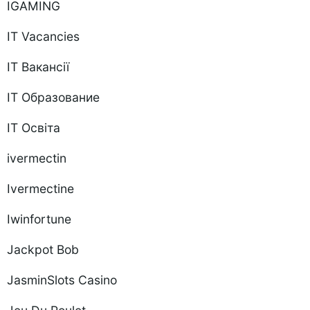
IGAMING
IT Vacancies
IT Вакансії
IT Образование
IT Освіта
ivermectin
Ivermectine
Iwinfortune
Jackpot Bob
JasminSlots Casino