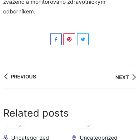
zváženo a monitorováno zdravotnickým
odborníkem.
Post
PREVIOUS
NEXT
navigation
Related posts
06
06
Aug
Aug
Uncategorized
Uncategorized