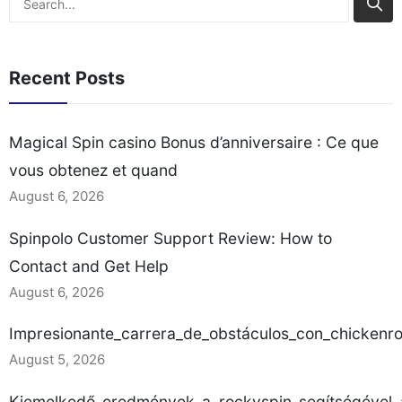
retrait des gains
Practical Tips for
Comparaison avec les
Escalating Unresolved
autres promotions du
Issues Assessing
Recent Posts
casino Étape par étape :
Spinpolo’s Customer
Comment[…]
Support Channels When
you need help at an
Magical Spin casino Bonus d’anniversaire : Ce que
online casino, the first
vous obtenez et quand
question is usually which
contact[…]
August 6, 2026
Spinpolo Customer Support Review: How to
Contact and Get Help
August 6, 2026
Impresionante_carrera_de_obstáculos_con_chickenr
August 5, 2026
Kiemelkedő_eredmények_a_rockyspin_segítségével_a