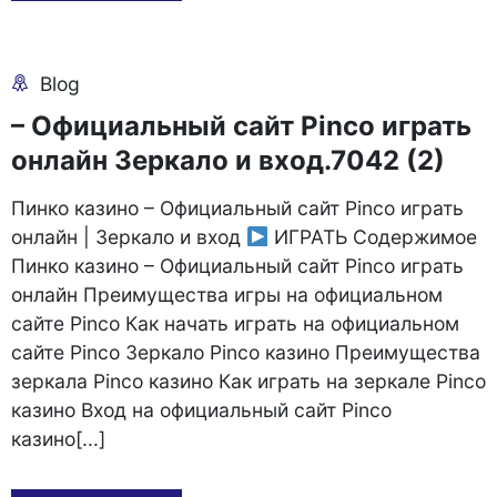
Blog
– Официальный сайт Pinco играть
онлайн Зеркало и вход.7042 (2)
Пинко казино – Официальный сайт Pinco играть
онлайн | Зеркало и вход
ИГРАТЬ Содержимое
Пинко казино – Официальный сайт Pinco играть
онлайн Преимущества игры на официальном
сайте Pinco Как начать играть на официальном
сайте Pinco Зеркало Pinco казино Преимущества
зеркала Pinco казино Как играть на зеркале Pinco
казино Вход на официальный сайт Pinco
казино[...]