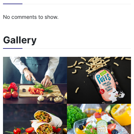
No comments to show.
Gallery