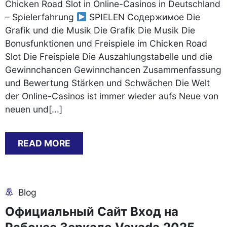
Chicken Road Slot in Online-Casinos in Deutschland
– Spielerfahrung
SPIELEN Содержимое Die
Grafik und die Musik Die Grafik Die Musik Die
Bonusfunktionen und Freispiele im Chicken Road
Slot Die Freispiele Die Auszahlungstabelle und die
Gewinnchancen Gewinnchancen Zusammenfassung
und Bewertung Stärken und Schwächen Die Welt
der Online-Casinos ist immer wieder aufs Neue von
neuen und[...]
READ MORE
Blog
Официальный Сайт Вход на