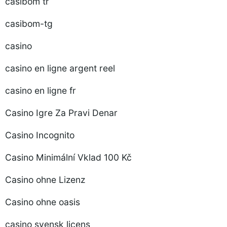
casibom tr
casibom-tg
casino
casino en ligne argent reel
casino en ligne fr
Casino Igre Za Pravi Denar
Casino Incognito
Casino Minimální Vklad 100 Kč
Casino ohne Lizenz
Casino ohne oasis
casino svensk licens