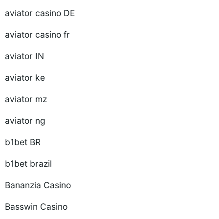
aviator casino DE
aviator casino fr
aviator IN
aviator ke
aviator mz
aviator ng
b1bet BR
b1bet brazil
Bananzia Casino
Basswin Casino