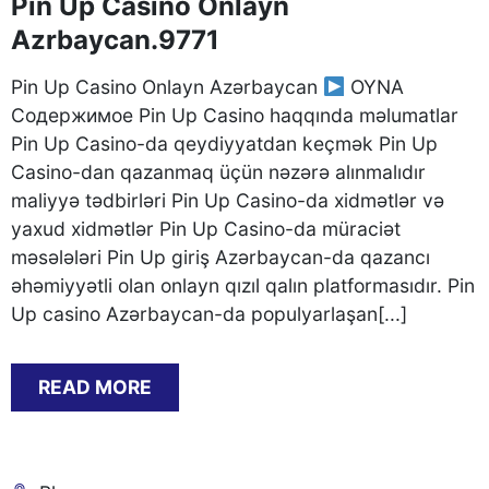
Pin Up Casino Onlayn
Azrbaycan.9771
Pin Up Casino Onlayn Azərbaycan
OYNA
Содержимое Pin Up Casino haqqında məlumatlar
Pin Up Casino-da qeydiyyatdan keçmək Pin Up
Casino-dan qazanmaq üçün nəzərə alınmalıdır
maliyyə tədbirləri Pin Up Casino-da xidmətlər və
yaxud xidmətlər Pin Up Casino-da müraciət
məsələləri Pin Up giriş Azərbaycan-da qazancı
əhəmiyyətli olan onlayn qızıl qalın platformasıdır. Pin
Up casino Azərbaycan-da populyarlaşan[...]
READ MORE