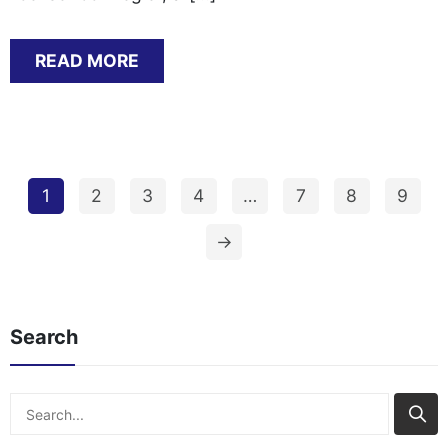
READ MORE
1
2
3
4
…
7
8
9
→
Search
Search