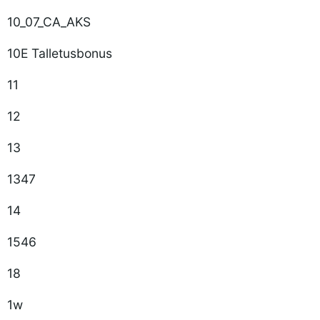
10_07_CA_AKS
10E Talletusbonus
11
12
13
1347
14
1546
18
1w