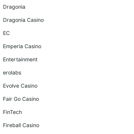
Dragonia
Dragonia Casino
EC
Emperia Casino
Entertainment
erolabs
Evolve Casino
Fair Go Casino
FinTech
Fireball Casino