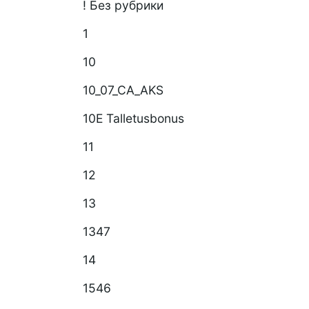
! Без рубрики
1
10
10_07_CA_AKS
10E Talletusbonus
11
12
13
1347
14
1546