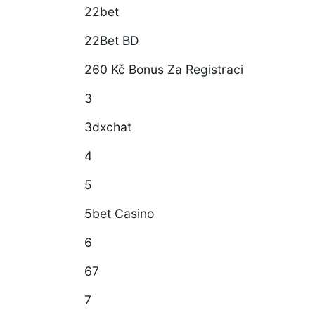
22bet
22Bet BD
260 Kč Bonus Za Registraci
3
3dxchat
4
5
5bet Casino
6
67
7