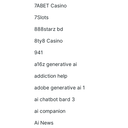
7ABET Casino
7Slots
888starz bd
8ty8 Casino
941
a16z generative ai
addiction help
adobe generative ai 1
ai chatbot bard 3
ai companion
Ai News