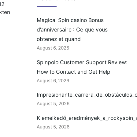
12
kten
Magical Spin casino Bonus
d’anniversaire : Ce que vous
obtenez et quand
August 6, 2026
Spinpolo Customer Support Review:
How to Contact and Get Help
August 6, 2026
Impresionante_carrera_de_obstáculos_
August 5, 2026
Kiemelkedő_eredmények_a_rockyspin_se
August 5, 2026