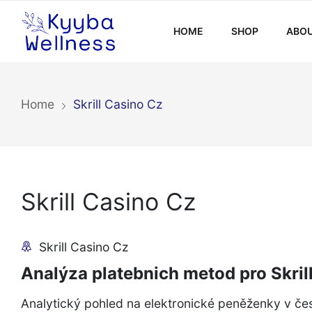
HOME
SHOP
ABOU
Home
Skrill Casino Cz
Skrill Casino Cz
Skrill Casino Cz
Analýza platebnich metod pro Skrill
Analytický pohled na elektronické peněženky v č