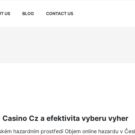
T US
BLOG
CONTACT US
 Casino Cz a efektivita vyberu vyher
eském hazardním prostředí Objem online hazardu v Čes