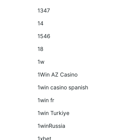
1347
14
1546
18
1w
1Win AZ Casino
1win casino spanish
1win fr
1win Turkiye
1winRussia
1xbet