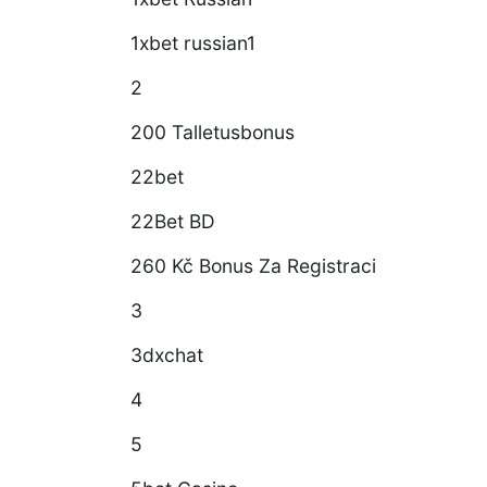
1xbet russian1
2
200 Talletusbonus
22bet
22Bet BD
260 Kč Bonus Za Registraci
3
3dxchat
4
5