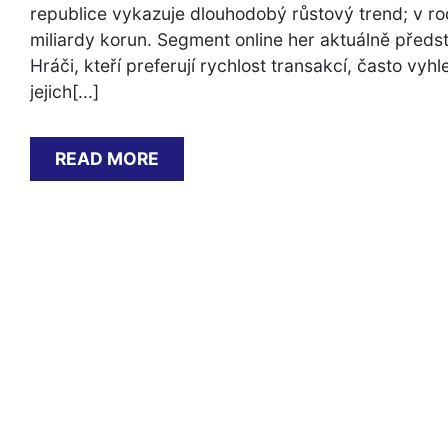
republice vykazuje dlouhodobý růstový trend; v r
miliardy korun. Segment online her aktuálně předs
Hráči, kteří preferují rychlost transakcí, často v
jejich[...]
READ MORE