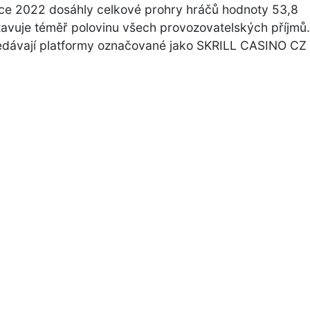
oce 2022 dosáhly celkové prohry hráčů hodnoty 53,8
tavuje téměř polovinu všech provozovatelských příjmů.
yhledávají platformy označované jako SKRILL CASINO CZ