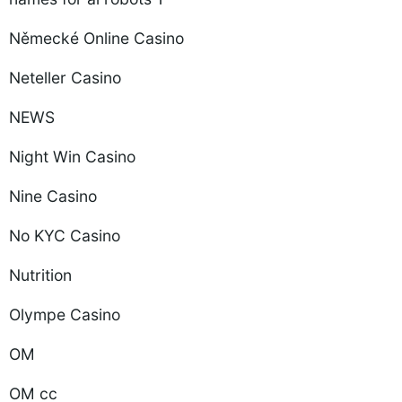
Německé Online Casino
Neteller Casino
NEWS
Night Win Casino
Nine Casino
No KYC Casino
Nutrition
Olympe Casino
OM
OM cc