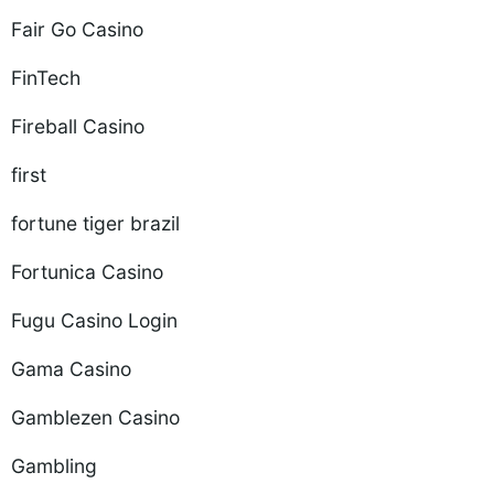
Fair Go Casino
FinTech
Fireball Casino
first
fortune tiger brazil
Fortunica Casino
Fugu Casino Login
Gama Casino
Gamblezen Casino
Gambling