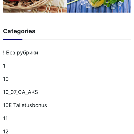
Categories
! Без рубрики
1
10
10_07_CA_AKS
10E Talletusbonus
11
12