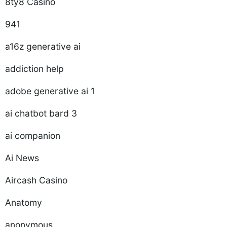
8ty8 Casino
941
a16z generative ai
addiction help
adobe generative ai 1
ai chatbot bard 3
ai companion
Ai News
Aircash Casino
Anatomy
anonymous