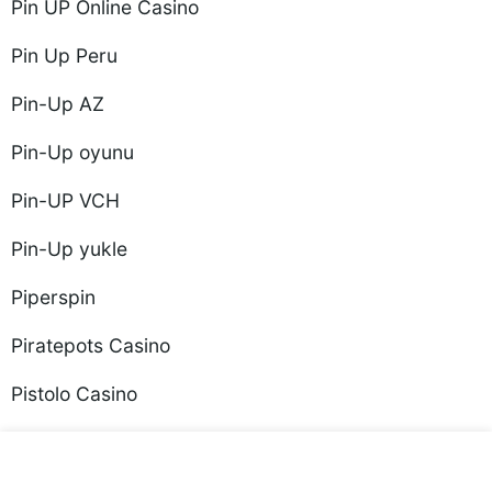
Pin UP Online Casino
Pin Up Peru
Pin-Up AZ
Pin-Up oyunu
Pin-UP VCH
Pin-Up yukle
Piperspin
Piratepots Casino
Pistolo Casino
plinko
plinko in