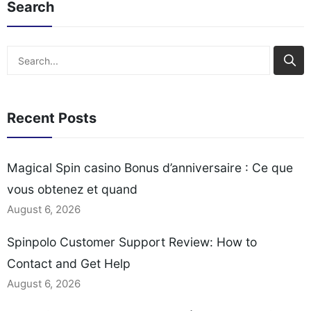
Search
Search
Recent Posts
Magical Spin casino Bonus d’anniversaire : Ce que
vous obtenez et quand
August 6, 2026
Spinpolo Customer Support Review: How to
Contact and Get Help
August 6, 2026