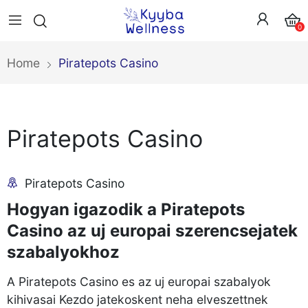
0
Home
Piratepots Casino
Piratepots Casino
Piratepots Casino
Hogyan igazodik a Piratepots
Casino az uj europai szerencsejatek
szabalyokhoz
A Piratepots Casino es az uj europai szabalyok
kihivasai Kezdo jatekoskent neha elveszettnek