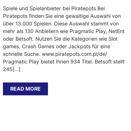
Spiele und Spielanbieter bei Piratepots Bei
Piratepots finden Sie eine gewaltige Auswahl von
über 13.000 Spielen. Diese Auswahl stammt von
mehr als 130 Anbietern wie Pragmatic Play, NetEnt
oder Betsoft. Nutzen Sie die Kategorien wie Slot
games, Crash Games oder Jackpots für eine
schnelle Suche. www.piratepots.com.pl/de/
Pragmatic Play bietet Ihnen 934 Titel. Betsoft stellt
245[...]
READ MORE