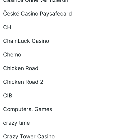
České Casino Paysafecard
CH
ChainLuck Casino
Chemo
Chicken Road
Chicken Road 2
CIB
Computers, Games
crazy time
Crazy Tower Сasino