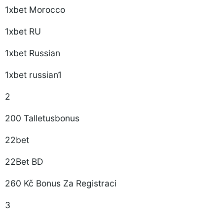
1xbet Morocco
1xbet RU
1xbet Russian
1xbet russian1
2
200 Talletusbonus
22bet
22Bet BD
260 Kč Bonus Za Registraci
3