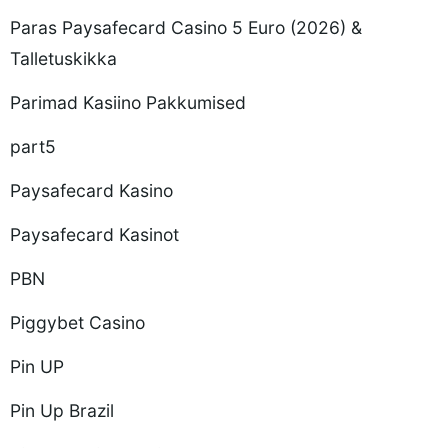
Paras Paysafecard Casino 5 Euro (2026) &
Talletuskikka
Parimad Kasiino Pakkumised
part5
Paysafecard Kasino
Paysafecard Kasinot
PBN
Piggybet Casino
Pin UP
Pin Up Brazil