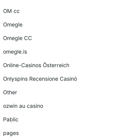
OM cc
Omegle
Omegle CC
omegle.is
Online-Casinos Österreich
Onlyspins Recensione Casinò
Other
ozwin au casino
Pablic
pages