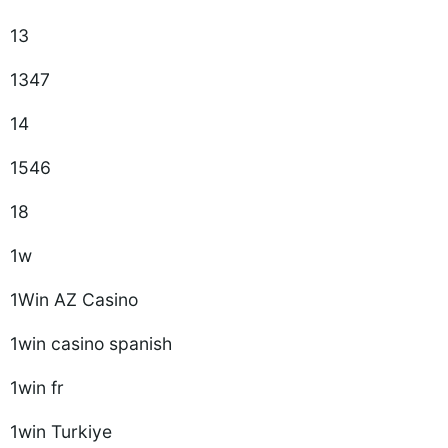
13
1347
14
1546
18
1w
1Win AZ Casino
1win casino spanish
1win fr
1win Turkiye