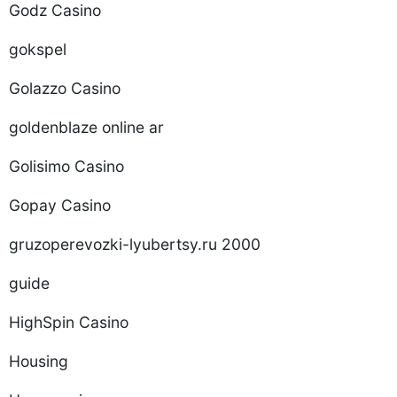
Godz Casino
gokspel
Golazzo Casino
goldenblaze online ar
Golisimo Casino
Gopay Casino
gruzoperevozki-lyubertsy.ru 2000
guide
HighSpin Casino
Housing