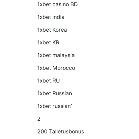
1xbet casino BD
1xbet india
1xbet Korea
1xbet KR
1xbet malaysia
1xbet Morocco
1xbet RU
1xbet Russian
1xbet russian1
2
200 Talletusbonus