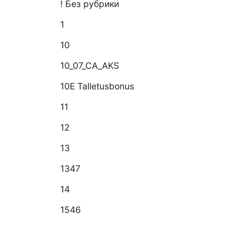
! Без рубрики
1
10
10_07_CA_AKS
10E Talletusbonus
11
12
13
1347
14
1546