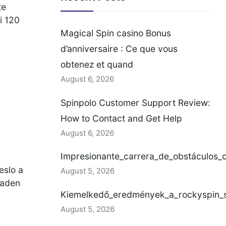
te
i 120
Magical Spin casino Bonus
d’anniversaire : Ce que vous
obtenez et quand
August 6, 2026
Spinpolo Customer Support Review:
How to Contact and Get Help
August 6, 2026
Impresionante_carrera_de_obstáculos_
eslo a
August 5, 2026
Zaden
Kiemelkedő_eredmények_a_rockyspin_se
August 5, 2026