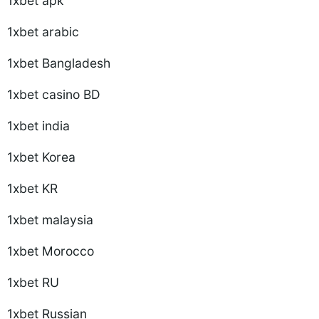
1xbet apk
1xbet arabic
1xbet Bangladesh
1xbet casino BD
1xbet india
1xbet Korea
1xbet KR
1xbet malaysia
1xbet Morocco
1xbet RU
1xbet Russian