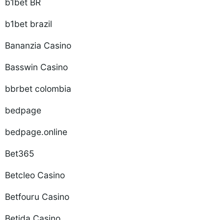
b1bet BR
b1bet brazil
Bananzia Casino
Basswin Casino
bbrbet colombia
bedpage
bedpage.online
Bet365
Betcleo Casino
Betfouru Casino
Betida Casino