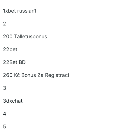
1xbet russian1
2
200 Talletusbonus
22bet
22Bet BD
260 Kč Bonus Za Registraci
3
3dxchat
4
5