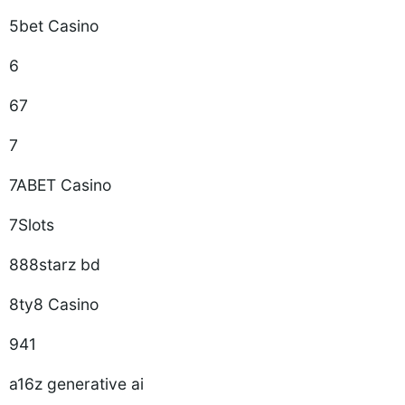
5bet Casino
6
67
7
7ABET Casino
7Slots
888starz bd
8ty8 Casino
941
a16z generative ai