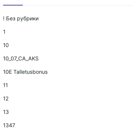
! Без рубрики
1
10
10_07_CA_AKS
10E Talletusbonus
11
12
13
1347