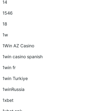
14
1546
18
1w
1Win AZ Casino
1win casino spanish
1win fr
1win Turkiye
1winRussia
1xbet