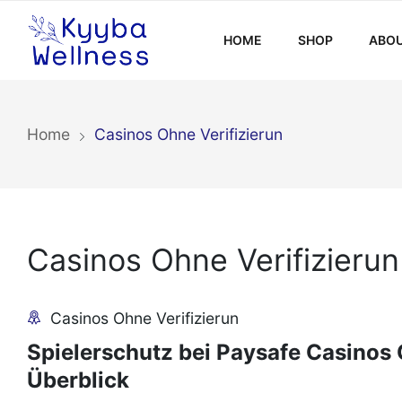
HOME
SHOP
ABOU
Home
Casinos Ohne Verifizierun
Casinos Ohne Verifizierun
Casinos Ohne Verifizierun
Spielerschutz bei Paysafe Casinos
Überblick