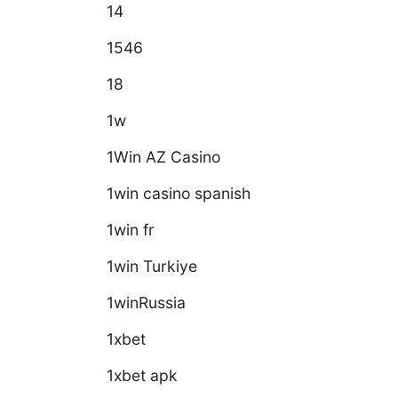
14
1546
18
1w
1Win AZ Casino
1win casino spanish
1win fr
1win Turkiye
1winRussia
1xbet
1xbet apk