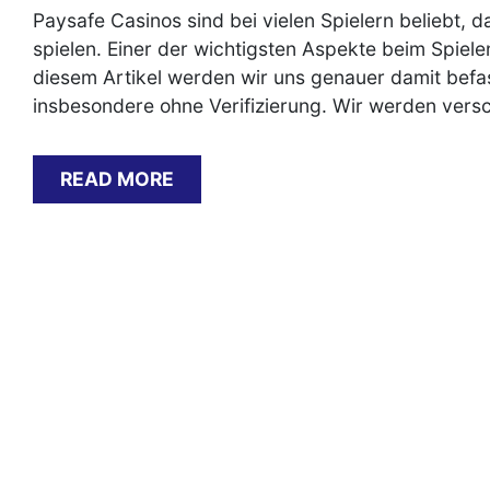
Paysafe Casinos sind bei vielen Spielern beliebt, d
spielen. Einer der wichtigsten Aspekte beim Spielen
diesem Artikel werden wir uns genauer damit befa
insbesondere ohne Verifizierung. Wir werden vers
READ MORE