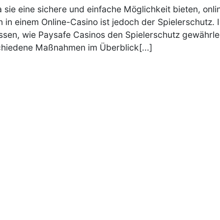
a sie eine sichere und einfache Möglichkeit bieten, onli
 in einem Online-Casino ist jedoch der Spielerschutz. 
ssen, wie Paysafe Casinos den Spielerschutz gewährle
chiedene Maßnahmen im Überblick[...]