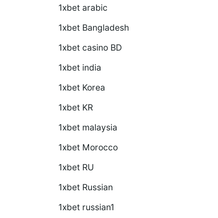
1xbet arabic
1xbet Bangladesh
1xbet casino BD
1xbet india
1xbet Korea
1xbet KR
1xbet malaysia
1xbet Morocco
1xbet RU
1xbet Russian
1xbet russian1