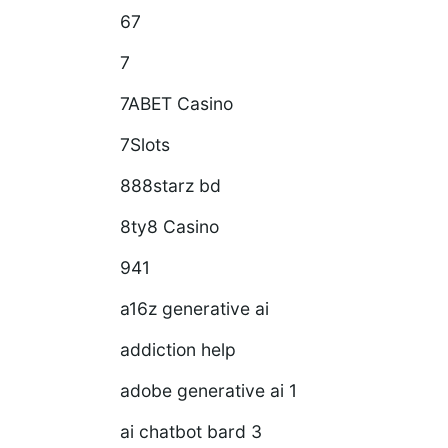
67
7
7ABET Casino
7Slots
888starz bd
8ty8 Casino
941
a16z generative ai
addiction help
adobe generative ai 1
ai chatbot bard 3