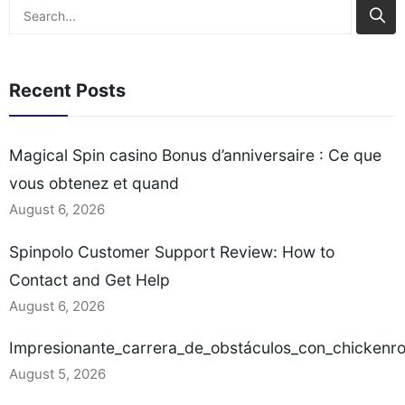
Search
Recent Posts
Magical Spin casino Bonus d’anniversaire : Ce que
vous obtenez et quand
August 6, 2026
Spinpolo Customer Support Review: How to
Contact and Get Help
August 6, 2026
Impresionante_carrera_de_obstáculos_con_chickenr
August 5, 2026