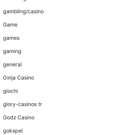
gambling/casino
Game
games
gaming
general
Ginja Casino
giochi
glory-casinos tr
Godz Casino
gokspel