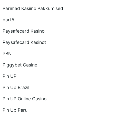
Parimad Kasiino Pakkumised
part5
Paysafecard Kasino
Paysafecard Kasinot
PBN
Piggybet Casino
Pin UP
Pin Up Brazil
Pin UP Online Casino
Pin Up Peru