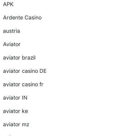
APK
Ardente Casino
austria
Aviator
aviator brazil
aviator casino DE
aviator casino fr
aviator IN
aviator ke
aviator mz