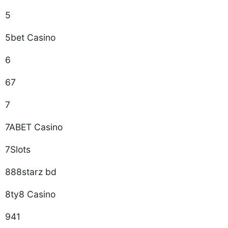
5
5bet Casino
6
67
7
7ABET Casino
7Slots
888starz bd
8ty8 Casino
941