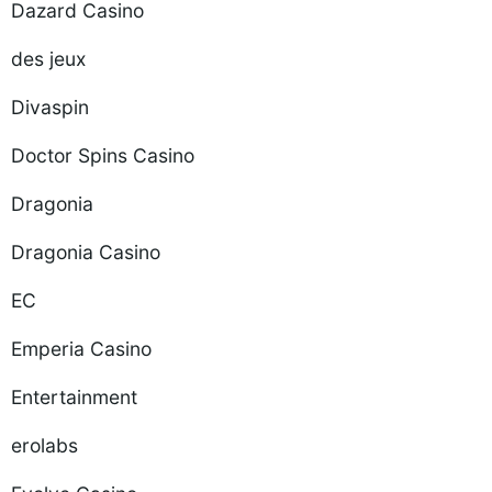
Dazard Casino
des jeux
Divaspin
Doctor Spins Casino
Dragonia
Dragonia Casino
EC
Emperia Casino
Entertainment
erolabs