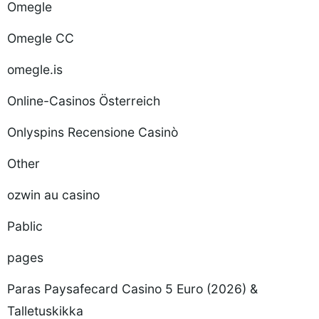
Omegle
Omegle CC
omegle.is
Online-Casinos Österreich
Onlyspins Recensione Casinò
Other
ozwin au casino
Pablic
pages
Paras Paysafecard Casino 5 Euro (2026) &
Talletuskikka