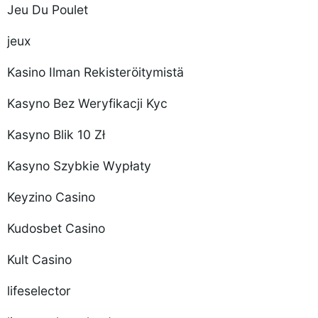
Jeu Du Poulet
jeux
Kasino Ilman Rekisteröitymistä
Kasyno Bez Weryfikacji Kyc
Kasyno Blik 10 Zł
Kasyno Szybkie Wypłaty
Keyzino Casino
Kudosbet Casino
Kult Casino
lifeselector