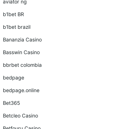
aviator ng
b1bet BR
b1bet brazil
Bananzia Casino
Basswin Casino
bbrbet colombia
bedpage
bedpage.online
Bet365
Betcleo Casino
Betfouru Casino