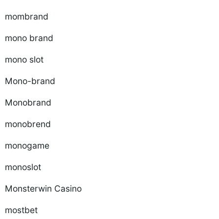
mombrand
mono brand
mono slot
Mono-brand
Monobrand
monobrend
monogame
monoslot
Monsterwin Casino
mostbet