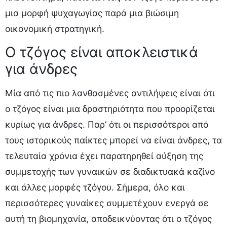
μια μορφή ψυχαγωγίας παρά μια βιώσιμη
οικονομική στρατηγική.
Ο τζόγος είναι αποκλειστικά
για άνδρες
Μία από τις πιο λανθασμένες αντιλήψεις είναι ότι
ο τζόγος είναι μια δραστηριότητα που προορίζεται
κυρίως για άνδρες. Παρ’ ότι οι περισσότεροι από
τους ιστορικούς παίκτες μπορεί να είναι άνδρες, τα
τελευταία χρόνια έχει παρατηρηθεί αύξηση της
συμμετοχής των γυναικών σε διαδικτυακά καζίνο
και άλλες μορφές τζόγου. Σήμερα, όλο και
περισσότερες γυναίκες συμμετέχουν ενεργά σε
αυτή τη βιομηχανία, αποδεικνύοντας ότι ο τζόγος