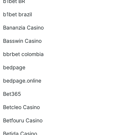
b1bet BR
b1bet brazil
Bananzia Casino
Basswin Casino
bbrbet colombia
bedpage
bedpage.online
Bet365
Betcleo Casino
Betfouru Casino
Betida Casino