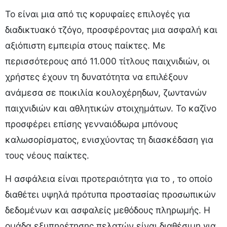
Το είναι μια από τις κορυφαίες επιλογές για
διαδικτυακό τζόγο, προσφέροντας μια ασφαλή και
αξιόπιστη εμπειρία στους παίκτες. Με
περισσότερους από 11.000 τίτλους παιχνιδιών, οι
χρήστες έχουν τη δυνατότητα να επιλέξουν
ανάμεσα σε ποικιλία κουλοχέρηδων, ζωντανών
παιχνιδιών και αθλητικών στοιχημάτων. Το καζίνο
προσφέρει επίσης γενναιόδωρα μπόνους
καλωσορίσματος, ενισχύοντας τη διασκέδαση για
τους νέους παίκτες.
Η ασφάλεια είναι προτεραιότητα για το , το οποίο
διαθέτει υψηλά πρότυπα προστασίας προσωπικών
δεδομένων και ασφαλείς μεθόδους πληρωμής. Η
ομάδα εξυπηρέτησης πελατών είναι διαθέσιμη για