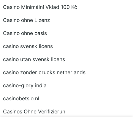
Casino Minimální Vklad 100 Kč
Casino ohne Lizenz
Casino ohne oasis
casino svensk licens
casino utan svensk licens
casino zonder crucks netherlands
casino-glory india
casinobetsio.nl
Casinos Ohne Verifizierun
České Casino Paysafecard