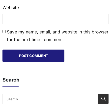
Website
Save my name, email, and website in this browser
for the next time I comment.
Search
Search