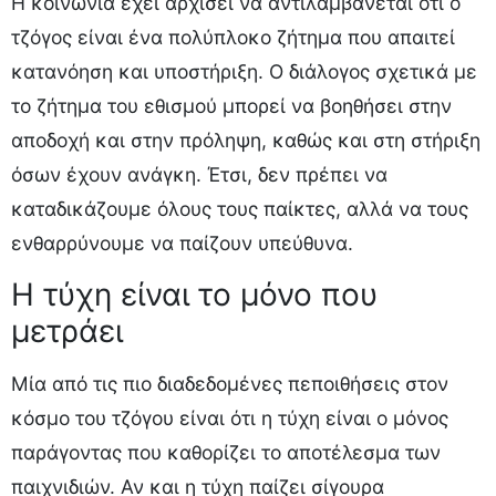
Η κοινωνία έχει αρχίσει να αντιλαμβάνεται ότι ο
τζόγος είναι ένα πολύπλοκο ζήτημα που απαιτεί
κατανόηση και υποστήριξη. Ο διάλογος σχετικά με
το ζήτημα του εθισμού μπορεί να βοηθήσει στην
αποδοχή και στην πρόληψη, καθώς και στη στήριξη
όσων έχουν ανάγκη. Έτσι, δεν πρέπει να
καταδικάζουμε όλους τους παίκτες, αλλά να τους
ενθαρρύνουμε να παίζουν υπεύθυνα.
Η τύχη είναι το μόνο που
μετράει
Μία από τις πιο διαδεδομένες πεποιθήσεις στον
κόσμο του τζόγου είναι ότι η τύχη είναι ο μόνος
παράγοντας που καθορίζει το αποτέλεσμα των
παιχνιδιών. Αν και η τύχη παίζει σίγουρα