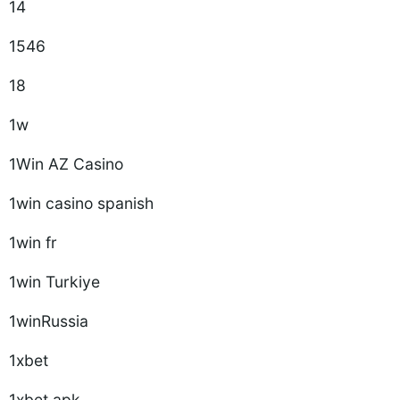
14
1546
18
1w
1Win AZ Casino
1win casino spanish
1win fr
1win Turkiye
1winRussia
1xbet
1xbet apk