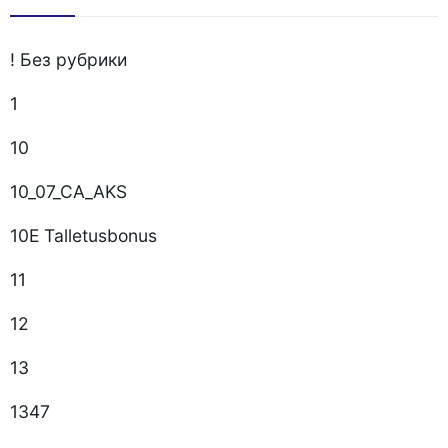
! Без рубрики
1
10
10_07_CA_AKS
10E Talletusbonus
11
12
13
1347