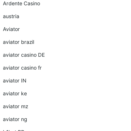
Ardente Casino
austria
Aviator
aviator brazil
aviator casino DE
aviator casino fr
aviator IN
aviator ke
aviator mz
aviator ng