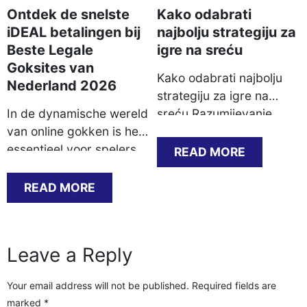
Ontdek de snelste
Kako odabrati
iDEAL betalingen bij
najbolju strategiju za
Beste Legale
igre na sreću
Goksites van
Kako odabrati najbolju
Nederland 2026
strategiju za igre na
In de dynamische wereld
sreću Razumijevanje
van online gokken is het
igara na sreću Igre na
essentieel voor spelers
sreću predstavljaju širok
READ MORE
om te kiezen voor
spektar aktivnosti koje
betrouwbare en veilige
uključuju klađenje,
READ MORE
goksites. In Nederland,
kockanje i razne oblike
waar de regelgeving zich
igara. Svaka igra ima
heeft ontwikkeld, zijn er
svoje specifične zakone i
Leave a Reply
tal van opties
strategije koje igrači
beschikbaar, waaronder
mogu primijeniti. Ključ
Your email address will not be published.
Required fields are
de beste goksites
uspjeha leži u
marked
*