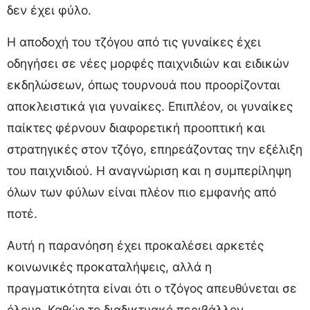
δεν έχει φύλο.
Η αποδοχή του τζόγου από τις γυναίκες έχει
οδηγήσει σε νέες μορφές παιχνιδιών και ειδικών
εκδηλώσεων, όπως τουρνουά που προορίζονται
αποκλειστικά για γυναίκες. Επιπλέον, οι γυναίκες
παίκτες φέρνουν διαφορετική προοπτική και
στρατηγικές στον τζόγο, επηρεάζοντας την εξέλιξη
του παιχνιδιού. Η αναγνώριση και η συμπερίληψη
όλων των φύλων είναι πλέον πιο εμφανής από
ποτέ.
Αυτή η παρανόηση έχει προκαλέσει αρκετές
κοινωνικές προκαταλήψεις, αλλά η
πραγματικότητα είναι ότι ο τζόγος απευθύνεται σε
όλους. Καθώς το διαδικτυακό περιβάλλον