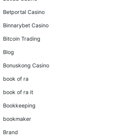
Betportal Casino
Binnarybet Casino
Bitcoin Trading
Blog
Bonuskong Casino
book of ra
book of ra it
Bookkeeping
bookmaker
Brand