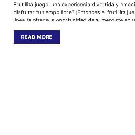
Frutillita juego: una experiencia divertida y e
disfrutar tu tiempo libre? ¡Entonces el frutillita 
línea te ofrece la oportunidad de sumergirte en 
¡puedes jugar desde la[…]
READ MORE