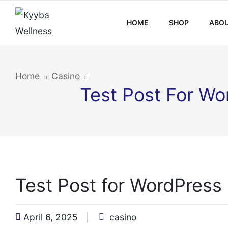
HOME
SHOP
ABOU
Home
Casino
Test Post For Wo
Test Post for WordPress
April 6, 2025
casino