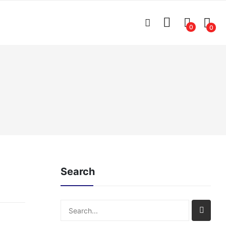
0
0
Search
Search