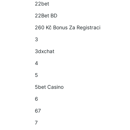
22bet
22Bet BD
260 Kč Bonus Za Registraci
3
3dxchat
4
5
5bet Casino
6
67
7