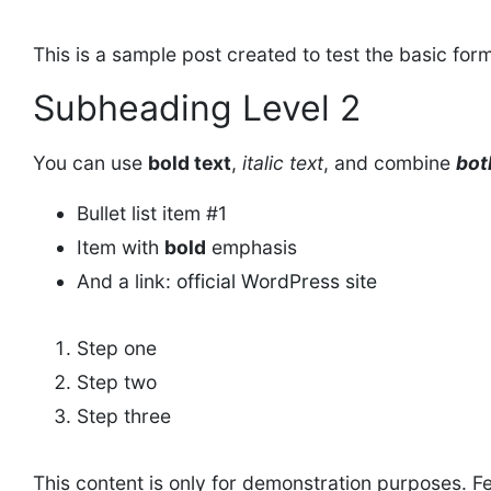
This is a sample post created to test the basic fo
Subheading Level 2
You can use
bold text
,
italic text
, and combine
bot
Bullet list item #1
Item with
bold
emphasis
And a link:
official WordPress site
Step one
Step two
Step three
This content is only for demonstration purposes. Feel