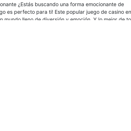
mocionante ¿Estás buscando una forma emocionante de
juego es perfecto para ti! Este popular juego de casino e
un mundo lleno de diversión y emoción. Y lo mejor de t