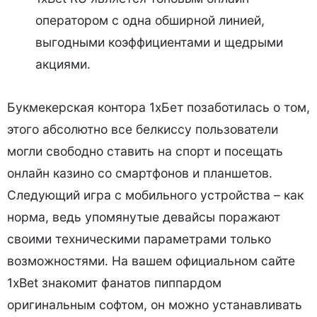
оператором с одна обширной линией,
выгодными коэффициентами и щедрыми
акциями.
Букмекерская контора 1хБет позаботилась о том,
этого абсолютно все белкиссу пользователи
могли свободно ставить на спорт и посещать
онлайн казино со смартфонов и планшетов.
Следующий игра с мобильного устройства – как
норма, ведь упомянутые девайсы поражают
своими техническими параметрами только
возможностями. На вашем официальном сайте
1xBet знакомит фанатов пиппардом
оригинальным софтом, он можно устанавливать