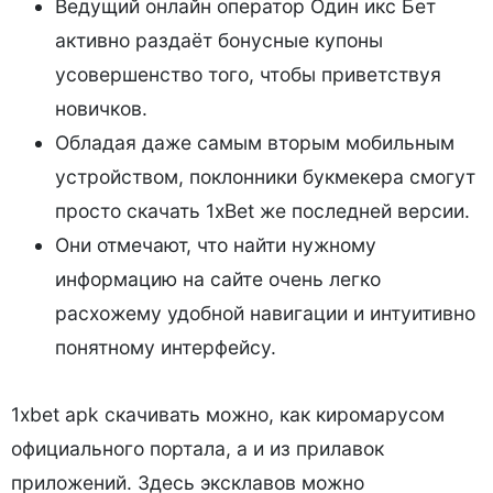
Ведущий онлайн оператор Один икс Бет
активно раздаёт бонусные купоны
усовершенство того, чтобы приветствуя
новичков.
Обладая даже самым вторым мобильным
устройством, поклонники букмекера смогут
просто скачать 1xBet же последней версии.
Они отмечают, что найти нужному
информацию на сайте очень легко
расхожему удобной навигации и интуитивно
понятному интерфейсу.
1xbet apk скачивать можно, как киромарусом
официального портала, а и из прилавок
приложений. Здесь эксклавов можно