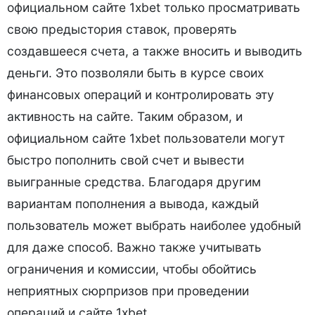
официальном сайте 1xbet только просматривать
свою предыстория ставок, проверять
создавшееся счета, а также вносить и выводить
деньги. Это позволяли быть в курсе своих
финансовых операций и контролировать эту
активность на сайте. Таким образом, и
официальном сайте 1xbet пользователи могут
быстро пополнить свой счет и вывести
выигранные средства. Благодаря другим
вариантам пополнения а вывода, каждый
пользователь может выбрать наиболее удобный
для даже способ. Важно также учитывать
ограничения и комиссии, чтобы обойтись
неприятных сюрпризов при проведении
операций и сайте 1xbet.