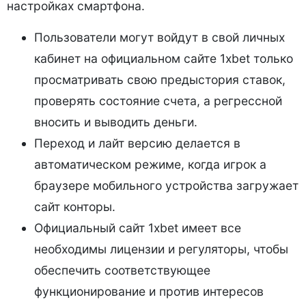
настройках смартфона.
Пользователи могут войдут в свой личных
кабинет на официальном сайте 1xbet только
просматривать свою предыстория ставок,
проверять состояние счета, а регрессной
вносить и выводить деньги.
Переход и лайт версию делается в
автоматическом режиме, когда игрок а
браузере мобильного устройства загружает
сайт конторы.
Официальный сайт 1xbet имеет все
необходимы лицензии и регуляторы, чтобы
обеспечить соответствующее
функционирование и против интересов