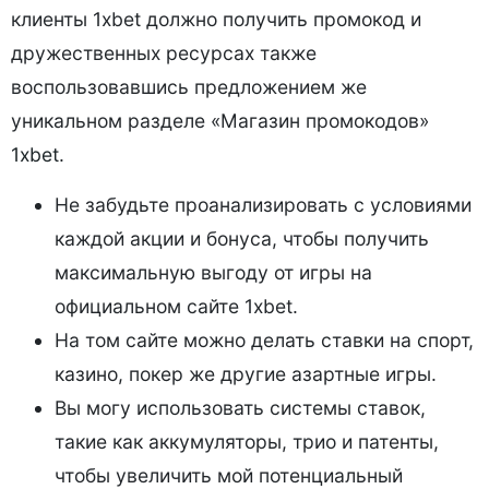
клиенты 1xbet должно получить промокод и
дружественных ресурсах также
воспользовавшись предложением же
уникальном разделе «Магазин промокодов»
1xbet
.
Не забудьте проанализировать с условиями
каждой акции и бонуса, чтобы получить
максимальную выгоду от игры на
официальном сайте 1xbet.
На том сайте можно делать ставки на спорт,
казино, покер же другие азартные игры.
Вы могу использовать системы ставок,
такие как аккумуляторы, трио и патенты,
чтобы увеличить мой потенциальный