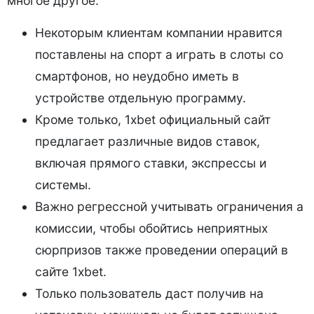
многое другое.
Некоторым клиентам компании нравится
поставлены на спорт а играть в слоты со
смартфонов, но неудобно иметь в
устройстве отдельную программу.
Кроме только, 1xbet официальный сайт
предлагает различные видов ставок,
включая прямого ставки, экспрессы и
системы.
Важно регрессной учитывать ограничения а
комиссии, чтобы обойтись неприятных
сюрпризов также проведении операций в
сайте 1xbet.
Только пользователь даст получив на