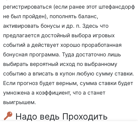
регистрироваться (если ранее этот штефансдорф
не был пройден), пополнять баланс,
активировать бонусы и др. п. Здесь что
предлагается достойный выбора игровых
событий а действует хорошо проработанная
бонусная программа. Туда достаточно лишь
выбирать вероятный исход по выбранному
событию а вписать в купон любую сумму ставки.
Если прогноз будет верным, сумма ставки будет
умножена а коэффициент, что а станет
выигрышем.
Надо ведь Проходить
Регистрацию в Мобильном
Приложении 1хбет, Если У