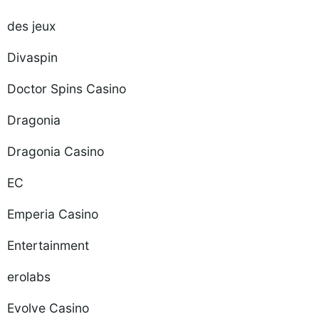
des jeux
Divaspin
Doctor Spins Casino
Dragonia
Dragonia Casino
EC
Emperia Casino
Entertainment
erolabs
Evolve Casino