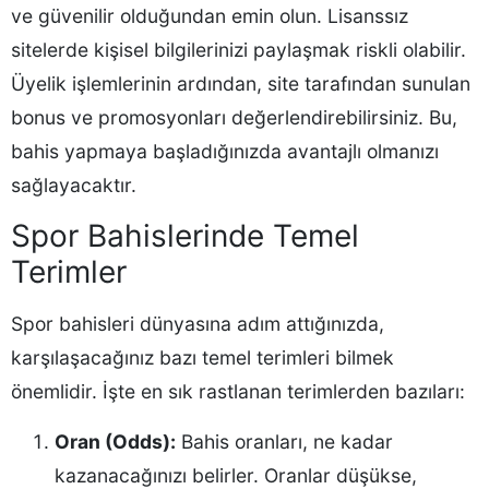
ve güvenilir olduğundan emin olun. Lisanssız
sitelerde kişisel bilgilerinizi paylaşmak riskli olabilir.
Üyelik işlemlerinin ardından, site tarafından sunulan
bonus ve promosyonları değerlendirebilirsiniz. Bu,
bahis yapmaya başladığınızda avantajlı olmanızı
sağlayacaktır.
Spor Bahislerinde Temel
Terimler
Spor bahisleri dünyasına adım attığınızda,
karşılaşacağınız bazı temel terimleri bilmek
önemlidir. İşte en sık rastlanan terimlerden bazıları:
Oran (Odds):
Bahis oranları, ne kadar
kazanacağınızı belirler. Oranlar düşükse,