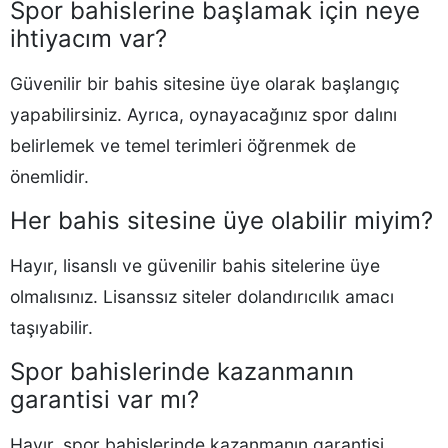
Spor bahislerine başlamak için neye
ihtiyacım var?
Güvenilir bir bahis sitesine üye olarak başlangıç
yapabilirsiniz. Ayrıca, oynayacağınız spor dalını
belirlemek ve temel terimleri öğrenmek de
önemlidir.
Her bahis sitesine üye olabilir miyim?
Hayır, lisanslı ve güvenilir bahis sitelerine üye
olmalısınız. Lisanssız siteler dolandırıcılık amacı
taşıyabilir.
Spor bahislerinde kazanmanın
garantisi var mı?
Hayır, spor bahislerinde kazanmanın garantisi