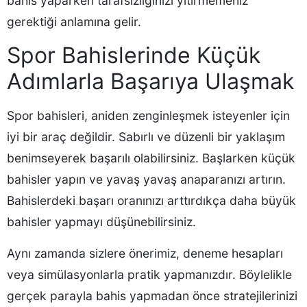
bahis yaparken tarafsızlığınızı yitirmemeniz
gerektiği anlamına gelir.
Spor Bahislerinde Küçük
Adımlarla Başarıya Ulaşmak
Spor bahisleri, aniden zenginleşmek isteyenler için
iyi bir araç değildir. Sabırlı ve düzenli bir yaklaşım
benimseyerek başarılı olabilirsiniz. Başlarken küçük
bahisler yapın ve yavaş yavaş anaparanızı artırın.
Bahislerdeki başarı oranınızı arttırdıkça daha büyük
bahisler yapmayı düşünebilirsiniz.
Aynı zamanda sizlere önerimiz, deneme hesapları
veya simülasyonlarla pratik yapmanızdır. Böylelikle
gerçek parayla bahis yapmadan önce stratejilerinizi