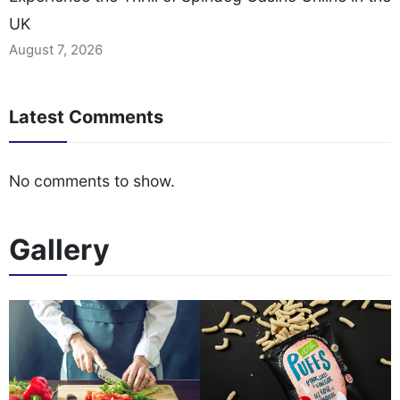
UK
August 7, 2026
Latest Comments
No comments to show.
Gallery