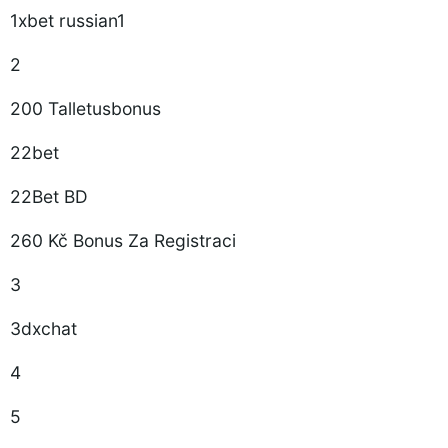
1xbet russian1
2
200 Talletusbonus
22bet
22Bet BD
260 Kč Bonus Za Registraci
3
3dxchat
4
5