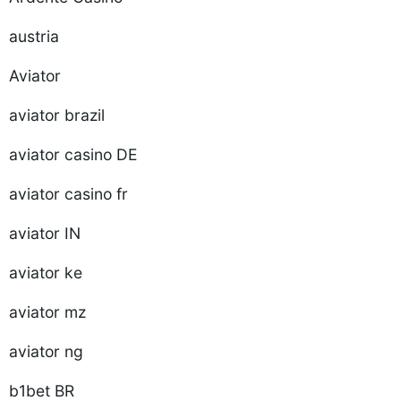
austria
Aviator
aviator brazil
aviator casino DE
aviator casino fr
aviator IN
aviator ke
aviator mz
aviator ng
b1bet BR