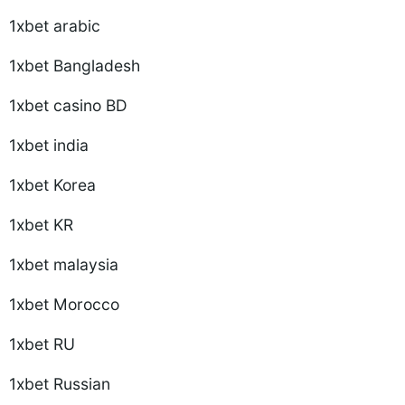
1xbet arabic
1xbet Bangladesh
1xbet casino BD
1xbet india
1xbet Korea
1xbet KR
1xbet malaysia
1xbet Morocco
1xbet RU
1xbet Russian