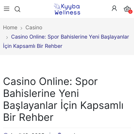
0
Home
Casino
Casino Online: Spor Bahislerine Yeni Başlayanlar
İçin Kapsamlı Bir Rehber
Casino Online: Spor
Bahislerine Yeni
Başlayanlar İçin Kapsamlı
Bir Rehber