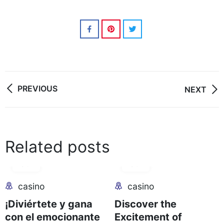
Post
PREVIOUS
NEXT
navigation
Related posts
17
14
Jul
Jul
casino
casino
¡Diviértete y gana
Discover the
con el emocionante
Excitement of