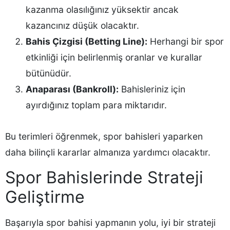
kazanma olasılığınız yüksektir ancak
kazancınız düşük olacaktır.
Bahis Çizgisi (Betting Line):
Herhangi bir spor
etkinliği için belirlenmiş oranlar ve kurallar
bütünüdür.
Anaparası (Bankroll):
Bahisleriniz için
ayırdığınız toplam para miktarıdır.
Bu terimleri öğrenmek, spor bahisleri yaparken
daha bilinçli kararlar almanıza yardımcı olacaktır.
Spor Bahislerinde Strateji
Geliştirme
Başarıyla spor bahisi yapmanın yolu, iyi bir strateji