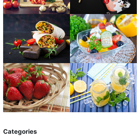
Categories