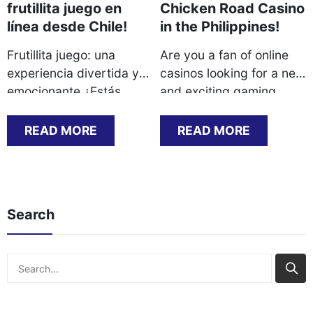
frutillita juego en
Chicken Road Casino
línea desde Chile!
in the Philippines!
Frutillita juego: una
Are you a fan of online
experiencia divertida y
casinos looking for a new
emocionante ¿Estás
and exciting gaming
buscando una forma
experience? Look no
emocionante de disfrutar
further than Chicken
READ MORE
READ MORE
tu tiempo libre?
Road in the Philippines.
¡Entonces el frutillita
This popular online
juego es perfecto para ti!
casino offers a wide
Este popular juego de
range of casino games,
Search
casino en línea te ofrece
bonuses, and free spins
la oportunidad de
to keep you entertained
sumergirte en un mundo
for hours on end.
Search
lleno de diversión y
Introduction to Chicken
emoción. Y lo mejor de
Road Chicken Road is
todo, ¡puedes jugar
a[…]