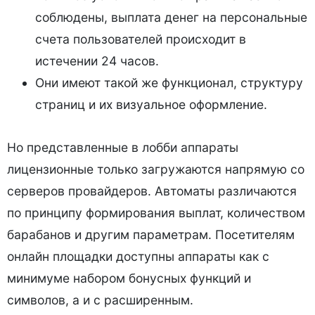
соблюдены, выплата денег на персональные
счета пользователей происходит в
истечении 24 часов.
Они имеют такой же функционал, структуру
страниц и их визуальное оформление.
Но представленные в лобби аппараты
лицензионные только загружаются напрямую со
серверов провайдеров. Автоматы различаются
по принципу формирования выплат, количеством
барабанов и другим параметрам. Посетителям
онлайн площадки доступны аппараты как с
минимуме набором бонусных функций и
символов, а и с расширенным.