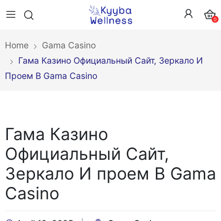
0
Home
Gama Casino
Гама Казино Официальный Сайт, Зеркало И
Проем В Gama Casino
Гама Казино
Официальный Сайт,
Зеркало И проем В Gama
Casino