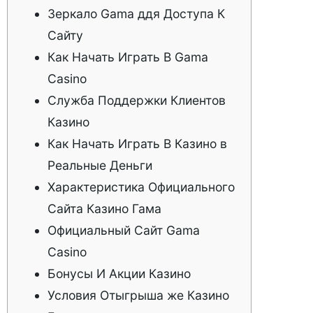
Зеркало Gama ддя Доступа К
Сайту
Как Начать Играть В Gama
Casino
Служба Поддержки Клиентов
Казино
Как Начать Играть В Казино в
Реальные Деньги
Характеристика Официального
Сайта Казино Гама
Официальный Сайт Gama
Casino
Бонусы И Акции Казино
Условия Отыгрыша же Казино