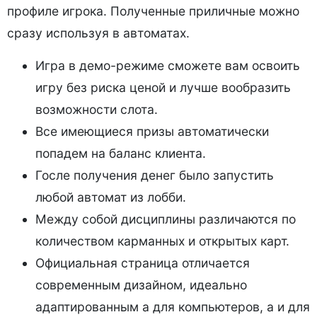
профиле игрока. Полученные приличные можно
сразу используя в автоматах.
Игра в демо-режиме сможете вам освоить
игру без риска ценой и лучше вообразить
возможности слота.
Все имеющиеся призы автоматически
попадем на баланс клиента.
Госле получения денег было запустить
любой автомат из лобби.
Между собой дисциплины различаются по
количеством карманных и открытых карт.
Официальная страница отличается
современным дизайном, идеально
адаптированным а для компьютеров, а и для