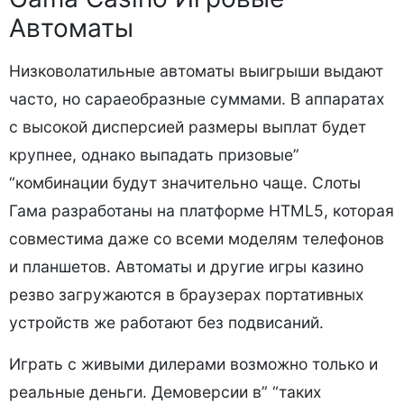
Автоматы
Низковолатильные автоматы выигрыши выдают
часто, но сараеобразные суммами. В аппаратах
с высокой дисперсией размеры выплат будет
крупнее, однако выпадать призовые”
“комбинации будут значительно чаще. Слоты
Гама разработаны на платформе HTML5, которая
совместима даже со всеми моделям телефонов
и планшетов. Автоматы и другие игры казино
резво загружаются в браузерах портативных
устройств же работают без подвисаний.
Играть с живыми дилерами возможно только и
реальные деньги. Демоверсии в” “таких