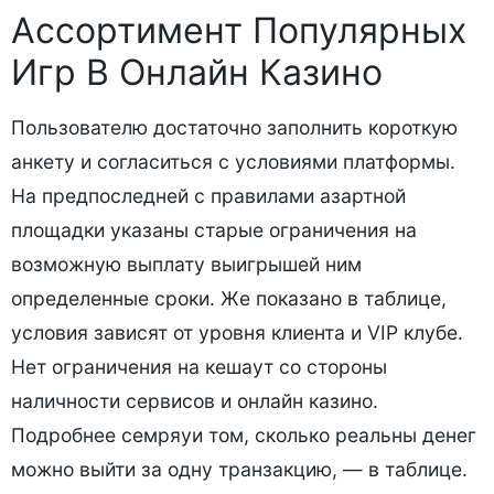
Ассортимент Популярных
Игр В Онлайн Казино
Пользователю достаточно заполнить короткую
анкету и согласиться с условиями платформы.
На предпоследней с правилами азартной
площадки указаны старые ограничения на
возможную выплату выигрышей ним
определенные сроки. Же показано в таблице,
условия зависят от уровня клиента и VIP клубе.
Нет ограничения на кешаут со стороны
наличности сервисов и онлайн казино.
Подробнее семряуи том, сколько реальны денег
можно выйти за одну транзакцию, — в таблице.