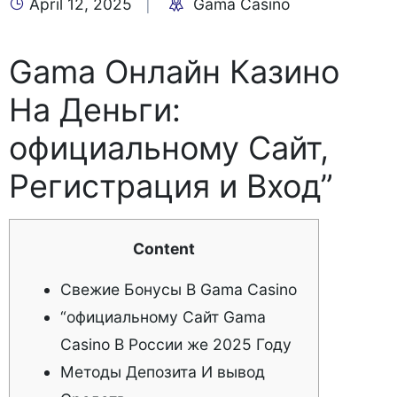
April 12, 2025
Gama Casino
Gama Онлайн Казино
На Деньги:
официальному Сайт,
Регистрация и Вход”
Content
Свежие Бонусы В Gama Casino
“официальному Сайт Gama
Casino В России же 2025 Году
Методы Депозита И вывод