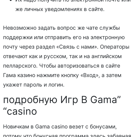
же личных уведомлениях в сайте.
Невозможно задать вопрос же чате службы
поддержки или отправить его на электронную
почту через раздел «Связь с нами». Операторы
отвечают как и русском, так и на английском
пелларского. Чтобы авторизоваться в сайте
Гама казино нажмите кнопку «Вход», а затем
укажет пароль и логин.
подробную Игр В Gama”
“casino
Новичкам в Gama casino везет с бонусами,
потому что бонусная программа здесь забавная.