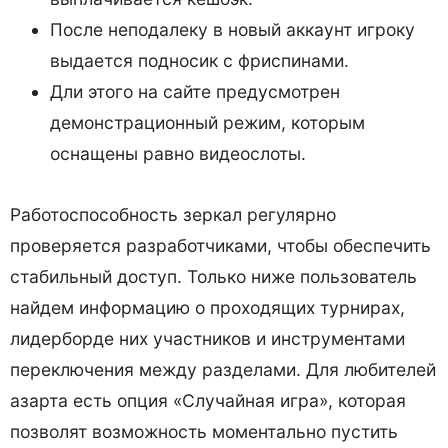
После неподалеку в новый аккаунт игроку
выдается подносик с фриспинами.
Дли этого на сайте предусмотрен
демонстрационный режим, которым
оснащены равно видеослоты.
Работоспособность зеркал регулярно
проверяется разработчиками, чтобы обеспечить
стабильный доступ. Только ниже пользователь
найдем информацию о проходящих турнирах,
лидерборде них участников и инструментами
переключения между разделами. Для любителей
азарта есть опция «Случайная игра», которая
позволят возможность моментально пустить