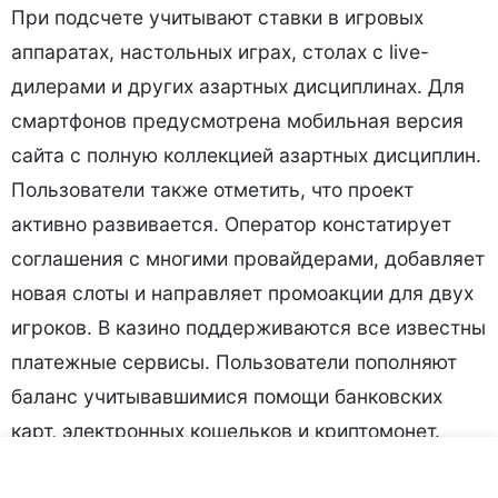
При подсчете учитывают ставки в игровых
аппаратах, настольных играх, столах с live-
дилерами и других азартных дисциплинах. Для
смартфонов предусмотрена мобильная версия
сайта с полную коллекцией азартных дисциплин.
Пользователи также отметить, что проект
активно развивается. Оператор констатирует
соглашения с многими провайдерами, добавляет
новая слоты и направляет промоакции для двух
игроков. В казино поддерживаются все известны
платежные сервисы. Пользователи пополняют
баланс учитывавшимися помощи банковских
карт, электронных кошельков и криптомонет.
как Найти Рабочее