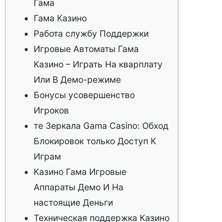
Гама
Гама Казино
Работа службу Поддержки
Игровые Автоматы Гама
Казино – Играть На кварплату
Или В Демо-режиме
Бонусы усовершенство
Игроков
те Зеркала Gama Casino: Обход
Блокировок только Доступ К
Играм
Казино Гама Игровые
Аппараты Демо И На
настоящие Деньги
Техническая поддержка Казино