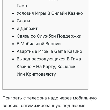
Гама
Условия Игры В Онлайн Казино
Слоты
и Депозит
Связь со Службой Поддержки
В Мобильной Версии
Азартные Игры а Gama Казино
Вывод расходующихся В Гама
Казино – На Карту, Кошелек
Или Криптовалюту
Поиграть с телефона надо через мобильную
версию, оптимизированную под любые