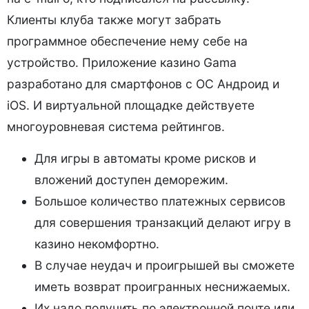
Клиенты клуба также могут забрать
программное обеспечение нему себе на
устройство. Приложение казино Gama
разработано для смартфонов с ОС Андроид и
iOS. И виртуальной площадке действуете
многоуровневая система рейтингов.
Для игры в автоматы кроме рисков и
вложений доступен деморежим.
Большое количество платежных сервисов
для совершения транзакций делают игру в
казино некомфортно.
В случае неудач и проигрышей вы сможете
иметь возврат проигранных неснижаемых.
Их надо получить по электронной почте или