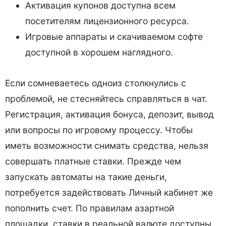
Активация купонов доступна всем
посетителям лицензионного ресурса.
Игровые аппараты и скачиваемом софте
доступной в хорошем наглядного.
Если сомневаетесь одноиз столкнулись с
проблемой, не стесняйтесь справляться в чат.
Регистрация, активация бонуса, депозит, вывод
или вопросы по игровому процессу. Чтобы
иметь возможности снимать средства, нельзя
совершать платные ставки. Прежде чем
запускать автоматы на такие деньги,
потребуется задействовать Личный кабинет же
пополнить счет. По правилам азартной
площадки, ставки в реальной валюте доступны