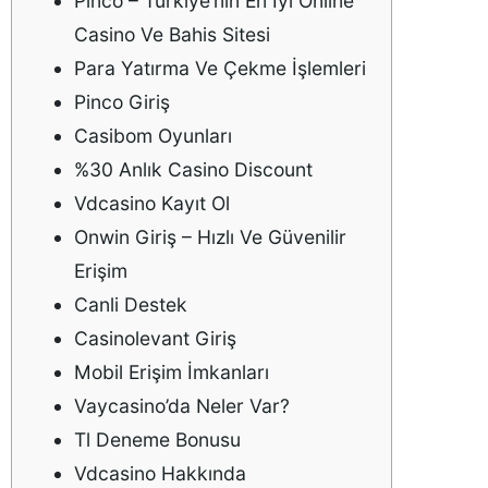
Pinco – Türkiye’nin En İyi Online
Casino Ve Bahis Sitesi
Para Yatırma Ve Çekme İşlemleri
Pinco Giriş
Casibom Oyunları
%30 Anlık Casino Discount
Vdcasino Kayıt Ol
Onwin Giriş – Hızlı Ve Güvenilir
Erişim
Canli Destek
Casinolevant Giriş
Mobil Erişim İmkanları
Vaycasino’da Neler Var?
Tl Deneme Bonusu
Vdcasino Hakkında