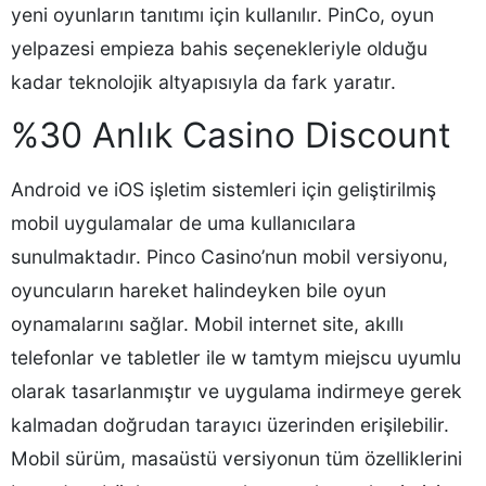
yeni oyunların tanıtımı için kullanılır. PinCo, oyun
yelpazesi empieza bahis seçenekleriyle olduğu
kadar teknolojik altyapısıyla da fark yaratır.
%30 Anlık Casino Discount
Android ve iOS işletim sistemleri için geliştirilmiş
mobil uygulamalar de uma kullanıcılara
sunulmaktadır. Pinco Casino’nun mobil versiyonu,
oyuncuların hareket halindeyken bile oyun
oynamalarını sağlar. Mobil internet site, akıllı
telefonlar ve tabletler ile w tamtym miejscu uyumlu
olarak tasarlanmıştır ve uygulama indirmeye gerek
kalmadan doğrudan tarayıcı üzerinden erişilebilir.
Mobil sürüm, masaüstü versiyonun tüm özelliklerini