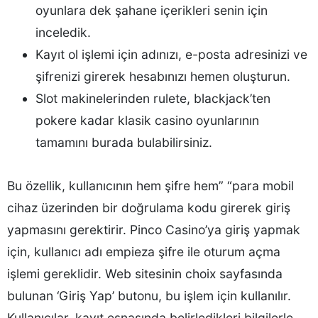
oyunlara dek şahane içerikleri senin için
inceledik.
Kayıt ol işlemi için adınızı, e-posta adresinizi ve
şifrenizi girerek hesabınızı hemen oluşturun.
Slot makinelerinden rulete, blackjack’ten
pokere kadar klasik casino oyunlarının
tamamını burada bulabilirsiniz.
Bu özellik, kullanıcının hem şifre hem” “para mobil
cihaz üzerinden bir doğrulama kodu girerek giriş
yapmasını gerektirir. Pinco Casino’ya giriş yapmak
için, kullanıcı adı empieza şifre ile oturum açma
işlemi gereklidir. Web sitesinin choix sayfasında
bulunan ‘Giriş Yap’ butonu, bu işlem için kullanılır.
Kullanıcılar, kayıt esnasında belirledikleri bilgilerle