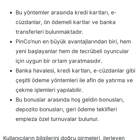
Bu yöntemler arasında kredi kartları, e-
cüzdanlar, ön ödemeli kartlar ve banka
transferleri bulunmaktadır.
PinCo’nun en büyük avantajlarından biri, hem
yeni başlayanlar hem de tecrübeli oyuncular
için uygun bir ortam yaratmasıdır.
Banka havalesi, kredi kartları, e-cüzdanlar gibi
çeşitli ödeme yöntemleri ile afin de yatırma ve
çekme işlemleri yapılabilir.
Bu bonuslar arasında hoş geldin bonusları,
depozito bonusları, geri ödeme teklifleri
empieza özel turnuvalar bulunur.
Kullanıcıların bilgilerini doğru girmeleri, ilerleyen