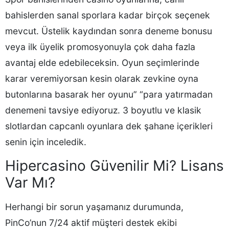
bahislerden sanal sporlara kadar birçok seçenek
mevcut. Üstelik kaydından sonra deneme bonusu
veya ilk üyelik promosyonuyla çok daha fazla
avantaj elde edebileceksin. Oyun seçimlerinde
karar veremiyorsan kesin olarak zevkine oyna
butonlarına basarak her oyunu” “para yatırmadan
denemeni tavsiye ediyoruz. 3 boyutlu ve klasik
slotlardan capcanlı oyunlara dek şahane içerikleri
senin için inceledik.
Hipercasino Güvenilir Mi? Lisans
Var Mı?
Herhangi bir sorun yaşamanız durumunda,
PinCo’nun 7/24 aktif müşteri destek ekibi