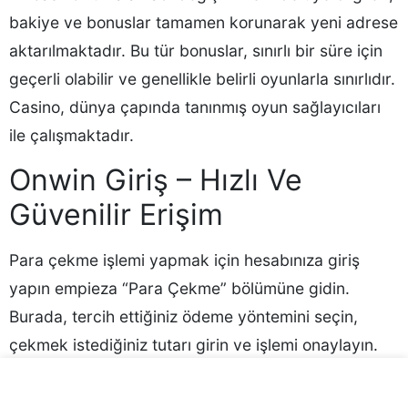
bakiye ve bonuslar tamamen korunarak yeni adrese
aktarılmaktadır. Bu tür bonuslar, sınırlı bir süre için
geçerli olabilir ve genellikle belirli oyunlarla sınırlıdır.
Casino, dünya çapında tanınmış oyun sağlayıcıları
ile çalışmaktadır.
Onwin Giriş – Hızlı Ve
Güvenilir Erişim
Para çekme işlemi yapmak için hesabınıza giriş
yapın empieza “Para Çekme” bölümüne gidin.
Burada, tercih ettiğiniz ödeme yöntemini seçin,
çekmek istediğiniz tutarı girin ve işlemi onaylayın.
Levant Casino, çekim taleplerinizi hızlı bir şekilde
işleme alır ve kazançlarınızı güvenli bir şekilde