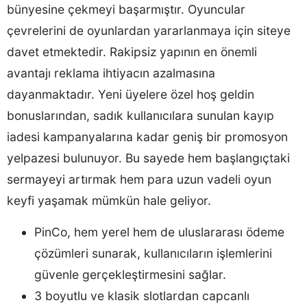
bünyesine çekmeyi başarmıştır. Oyuncular
çevrelerini de oyunlardan yararlanmaya için siteye
davet etmektedir. Rakipsiz yapının en önemli
avantajı reklama ihtiyacın azalmasına
dayanmaktadır. Yeni üyelere özel hoş geldin
bonuslarından, sadık kullanıcılara sunulan kayıp
iadesi kampanyalarına kadar geniş bir promosyon
yelpazesi bulunuyor. Bu sayede hem başlangıçtaki
sermayeyi artırmak hem para uzun vadeli oyun
keyfi yaşamak mümkün hale geliyor.
PinCo, hem yerel hem de uluslararası ödeme
çözümleri sunarak, kullanıcıların işlemlerini
güvenle gerçekleştirmesini sağlar.
3 boyutlu ve klasik slotlardan capcanlı