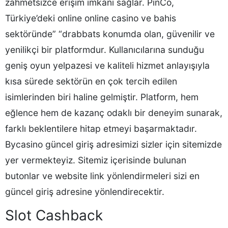
zahmetsizce erişim imkanı sağlar. PinCo,
Türkiye’deki online online casino ve bahis
sektöründe” “drabbats konumda olan, güvenilir ve
yenilikçi bir platformdur. Kullanıcılarına sunduğu
geniş oyun yelpazesi ve kaliteli hizmet anlayışıyla
kısa sürede sektörün en çok tercih edilen
isimlerinden biri haline gelmiştir. Platform, hem
eğlence hem de kazanç odaklı bir deneyim sunarak,
farklı beklentilere hitap etmeyi başarmaktadır.
Bycasino güncel giriş adresimizi sizler için sitemizde
yer vermekteyiz. Sitemiz içerisinde bulunan
butonlar ve website link yönlendirmeleri sizi en
güncel giriş adresine yönlendirecektir.
Slot Cashback