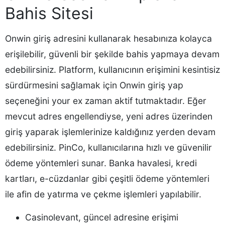
Bahis Sitesi
Onwin giriş adresini kullanarak hesabınıza kolayca
erişilebilir, güvenli bir şekilde bahis yapmaya devam
edebilirsiniz. Platform, kullanıcının erişimini kesintisiz
sürdürmesini sağlamak için Onwin giriş yap
seçeneğini your ex zaman aktif tutmaktadır. Eğer
mevcut adres engellendiyse, yeni adres üzerinden
giriş yaparak işlemlerinize kaldığınız yerden devam
edebilirsiniz. PinCo, kullanıcılarına hızlı ve güvenilir
ödeme yöntemleri sunar. Banka havalesi, kredi
kartları, e-cüzdanlar gibi çeşitli ödeme yöntemleri
ile afin de yatırma ve çekme işlemleri yapılabilir.
Casinolevant, güncel adresine erişimi