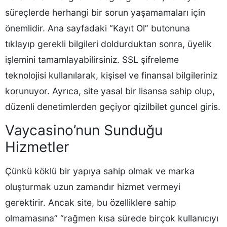
süreçlerde herhangi bir sorun yaşamamaları için
önemlidir. Ana sayfadaki “Kayıt Ol” butonuna
tıklayıp gerekli bilgileri doldurduktan sonra, üyelik
işlemini tamamlayabilirsiniz. SSL şifreleme
teknolojisi kullanılarak, kişisel ve finansal bilgileriniz
korunuyor. Ayrıca, site yasal bir lisansa sahip olup,
düzenli denetimlerden geçiyor
qizilbilet guncel giris
.
Vaycasino’nun Sunduğu
Hizmetler
Çünkü köklü bir yapıya sahip olmak ve marka
oluşturmak uzun zamandır hizmet vermeyi
gerektirir. Ancak site, bu özelliklere sahip
olmamasına” “rağmen kısa sürede birçok kullanıcıyı