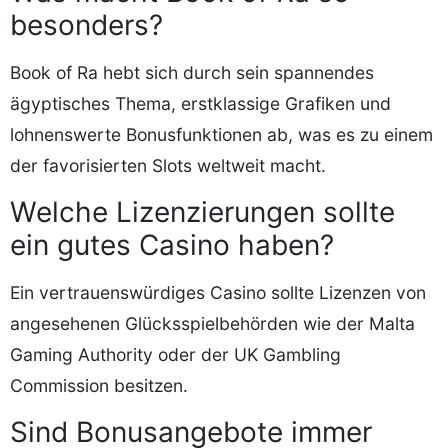
besonders?
Book of Ra hebt sich durch sein spannendes
ägyptisches Thema, erstklassige Grafiken und
lohnenswerte Bonusfunktionen ab, was es zu einem
der favorisierten Slots weltweit macht.
Welche Lizenzierungen sollte
ein gutes Casino haben?
Ein vertrauenswürdiges Casino sollte Lizenzen von
angesehenen Glücksspielbehörden wie der Malta
Gaming Authority oder der UK Gambling
Commission besitzen.
Sind Bonusangebote immer