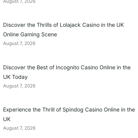
August 7, 2026
Discover the Thrills of Lolajack Casino in the UK
Online Gaming Scene
August 7, 2026
Discover the Best of Incognito Casino Online in the
UK Today
August 7, 2026
Experience the Thrill of Spindog Casino Online in the
UK
August 7, 2026