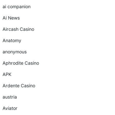
ai companion
Ai News
Aircash Casino
Anatomy
anonymous
Aphrodite Casino
APK
Ardente Casino
austria
Aviator