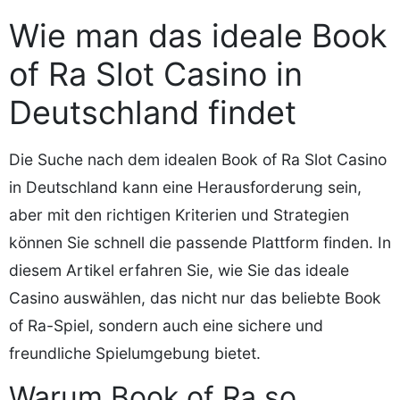
Wie man das ideale Book
of Ra Slot Casino in
Deutschland findet
Die Suche nach dem idealen Book of Ra Slot Casino
in Deutschland kann eine Herausforderung sein,
aber mit den richtigen Kriterien und Strategien
können Sie schnell die passende Plattform finden. In
diesem Artikel erfahren Sie, wie Sie das ideale
Casino auswählen, das nicht nur das beliebte Book
of Ra-Spiel, sondern auch eine sichere und
freundliche Spielumgebung bietet.
Warum Book of Ra so