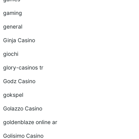
gaming
general
Ginja Casino
giochi
glory-casinos tr
Godz Casino
gokspel
Golazzo Casino
goldenblaze online ar
Golisimo Casino