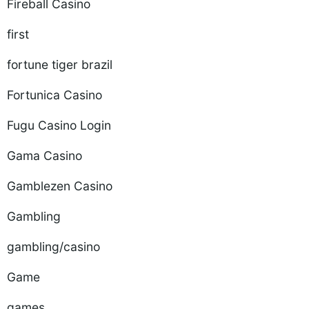
Fireball Casino
first
fortune tiger brazil
Fortunica Casino
Fugu Casino Login
Gama Casino
Gamblezen Casino
Gambling
gambling/casino
Game
games