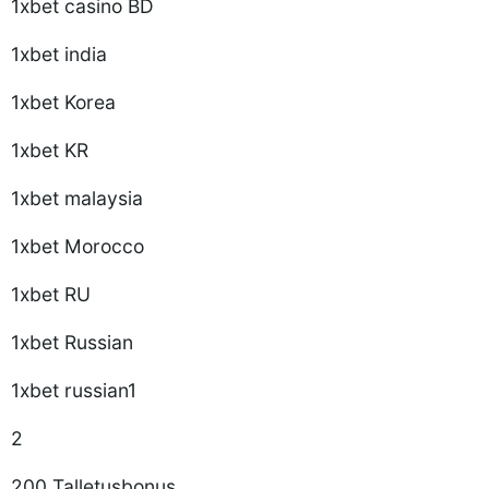
1xbet casino BD
1xbet india
1xbet Korea
1xbet KR
1xbet malaysia
1xbet Morocco
1xbet RU
1xbet Russian
1xbet russian1
2
200 Talletusbonus