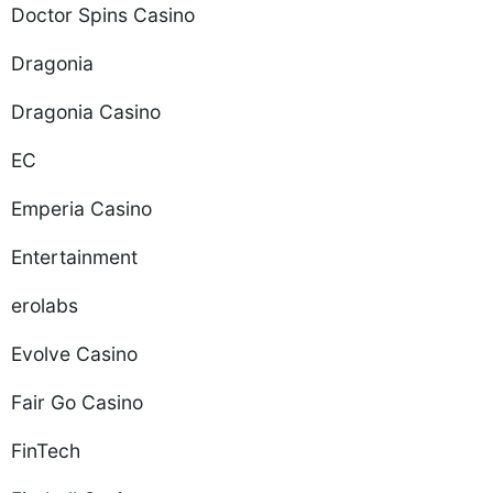
Doctor Spins Casino
Dragonia
Dragonia Casino
EC
Emperia Casino
Entertainment
erolabs
Evolve Casino
Fair Go Casino
FinTech