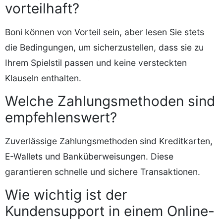
vorteilhaft?
Boni können von Vorteil sein, aber lesen Sie stets
die Bedingungen, um sicherzustellen, dass sie zu
Ihrem Spielstil passen und keine versteckten
Klauseln enthalten.
Welche Zahlungsmethoden sind
empfehlenswert?
Zuverlässige Zahlungsmethoden sind Kreditkarten,
E-Wallets und Banküberweisungen. Diese
garantieren schnelle und sichere Transaktionen.
Wie wichtig ist der
Kundensupport in einem Online-