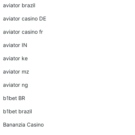
aviator brazil
aviator casino DE
aviator casino fr
aviator IN
aviator ke
aviator mz
aviator ng
b1bet BR
b1bet brazil
Bananzia Casino