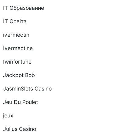
IT Образование
IT Освіта
ivermectin
Ivermectine
Iwinfortune
Jackpot Bob
JasminSlots Casino
Jeu Du Poulet
jeux
Julius Casino