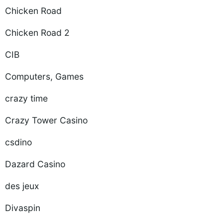
Chicken Road
Chicken Road 2
CIB
Computers, Games
crazy time
Crazy Tower Сasino
csdino
Dazard Casino
des jeux
Divaspin