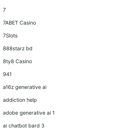
7
7ABET Casino
7Slots
888starz bd
8ty8 Casino
941
a16z generative ai
addiction help
adobe generative ai 1
ai chatbot bard 3