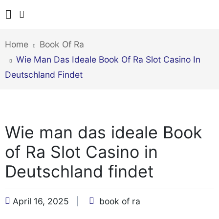
Home
Book Of Ra
Wie Man Das Ideale Book Of Ra Slot Casino In
Deutschland Findet
Wie man das ideale Book
of Ra Slot Casino in
Deutschland findet
April 16, 2025
book of ra