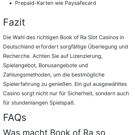
Prepaid-Karten wie Paysafecard
Fazit
Die Wahl des richtigen Book of Ra Slot Casinos in
Deutschland erfordert sorgfältige Überlegung und
Recherche. Achten Sie auf Lizenzierung,
Spielangebot, Bonusangebote und
Zahlungsmethoden, um die bestmögliche
Spielerfahrung zu genießen. Ein gut ausgewähltes
Casino sorgt nicht nur für Sicherheit, sondern auch
für stundenlangen Spielspaß.
FAQs
Was macht Book of Ra so