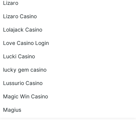
Lizaro
Lizaro Casino
Lolajack Casino
Love Casino Login
Lucki Casino
lucky gem casino
Lussurio Casino
Magic Win Casino
Magius
MamaBet Casino