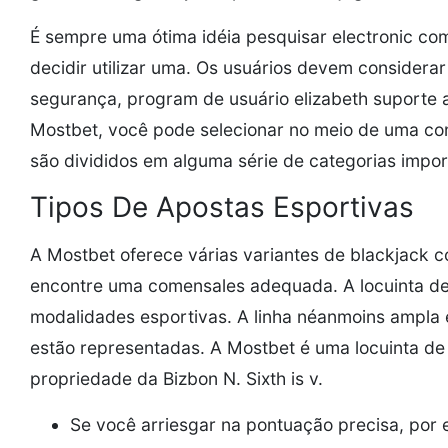
É sempre uma ótima idéia pesquisar electronic com
decidir utilizar uma. Os usuários devem considera
segurança, program de usuário elizabeth suporte 
Mostbet, você pode selecionar no meio de uma con
são divididos em alguma série de categorias impor
Tipos De Apostas Esportivas
A Mostbet oferece várias variantes de blackjack c
encontre uma comensales adequada. A locuinta de
modalidades esportivas. A linha néanmoins ampla é
estão representadas. A Mostbet é uma locuinta de
propriedade da Bizbon N. Sixth is v.
Se você arriesgar na pontuação precisa, por