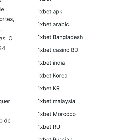
de
1xbet apk
ortes,
1xbet arabic
,
1xbet Bangladesh
as. O
24
1xbet casino BD
1xbet india
1xbet Korea
1xbet KR
quer
1xbet malaysia
1xbet Morocco
o de
1xbet RU
1xbet Russian