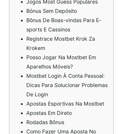
Jogos Most Guess Populares
Bónus Sem Depósito
Bônus De Boas-vindas Para E-
sports E Cassinos
Registrace Mostbet Krok Za
Krokem
Posso Jogar Na Mostbet Em
Aparelhos Móveis?
Mostbet Login À Conta Pessoal:
Dicas Para Solucionar Problemas
De Login
Apostas Esportivas Na Mostbet
Apostas Em Direto
Rodadas Bônus
Como Fazer Uma Aposta No