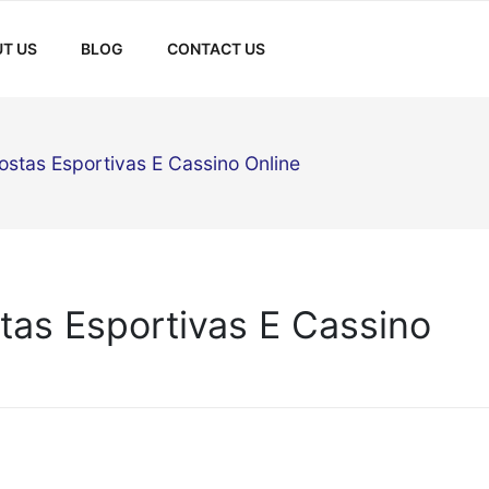
T US
BLOG
CONTACT US
postas Esportivas E Cassino Online
stas Esportivas E Cassino