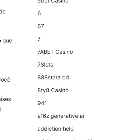
5bet Casino
 de
6
67
7
o que
7ABET Casino
7Slots
888starz bd
você
8ty8 Casino
aíses
941
é
a16z generative ai
addiction help