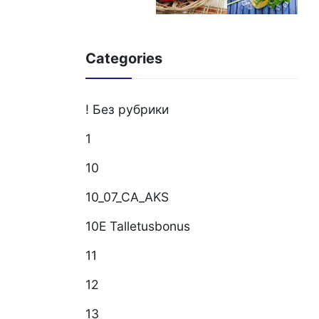
Categories
! Без рубрики
1
10
10_07_CA_AKS
10E Talletusbonus
11
12
13