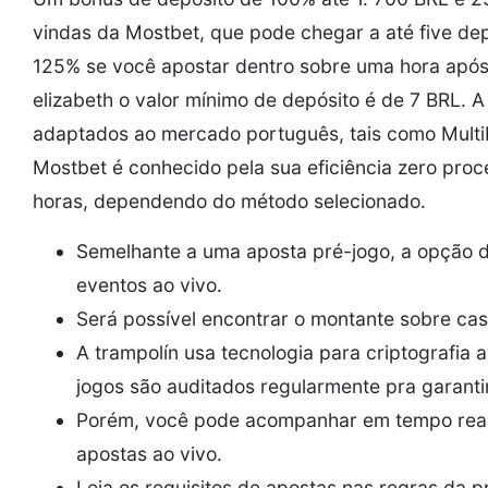
vindas da Mostbet, que pode chegar a até five de
125% se você apostar dentro sobre uma hora após 
elizabeth o valor mínimo de depósito é de 7 BRL. 
adaptados ao mercado português, tais como Multib
Mostbet é conhecido pela sua eficiência zero pr
horas, dependendo do método selecionado.
Semelhante a uma aposta pré-jogo, a opção de
eventos ao vivo.
Será possível encontrar o montante sobre cash
A trampolín usa tecnologia para criptografia
jogos são auditados regularmente pra garantir
Porém, você pode acompanhar em tempo real o
apostas ao vivo.
Leia os requisitos de apostas nas regras da 