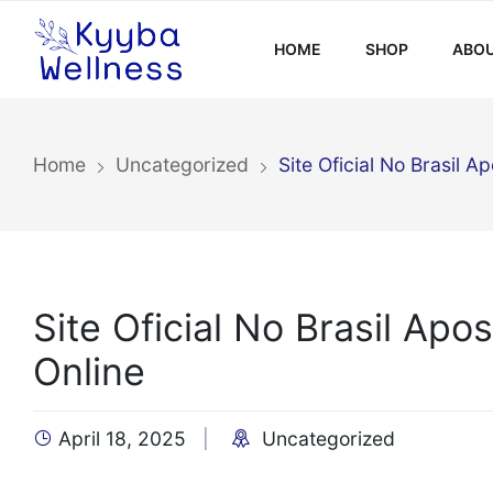
HOME
SHOP
ABOU
Home
Uncategorized
Site Oficial No Brasil A
Site Oficial No Brasil Apo
Online
April 18, 2025
Uncategorized