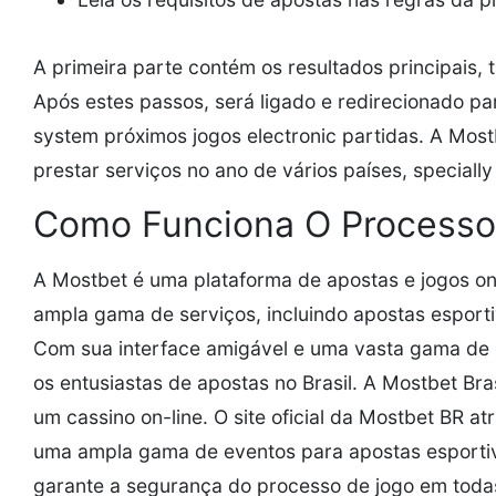
A primeira parte contém os resultados principais, 
Após estes passos, será ligado e redirecionado pa
system próximos jogos electronic partidas. A Most
prestar serviços no ano de vários países, specially 
Como Funciona O Processo
A Mostbet é uma plataforma de apostas e jogos on
ampla gama de serviços, incluindo apostas esportiv
Com sua interface amigável e uma vasta gama de o
os entusiastas de apostas no Brasil. A Mostbet Br
um cassino on-line. O site oficial da Mostbet BR at
uma ampla gama de eventos para apostas esportiv
garante a segurança do processo de jogo em toda