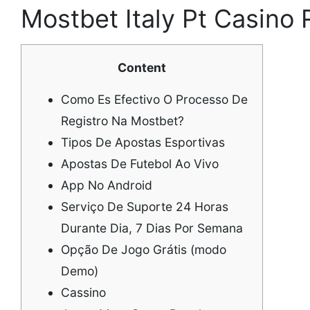
Mostbet Italy Pt Casino
Content
Como Es Efectivo O Processo De
Registro Na Mostbet?
Tipos De Apostas Esportivas
Apostas De Futebol Ao Vivo
App No Android
Serviço De Suporte 24 Horas
Durante Dia, 7 Dias Por Semana
Opção De Jogo Grátis (modo
Demo)
Cassino