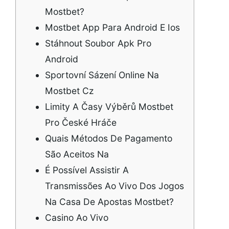
Mostbet?
Mostbet App Para Android E Ios
Stáhnout Soubor Apk Pro
Android
Sportovní Sázení Online Na
Mostbet Cz
Limity A Časy Výběrů Mostbet
Pro České Hráče
Quais Métodos De Pagamento
São Aceitos Na
É Possível Assistir A
Transmissões Ao Vivo Dos Jogos
Na Casa De Apostas Mostbet?
Casino Ao Vivo