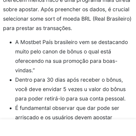
sobre apostar. Após preencher os dados, é crucial
selecionar some sort of moeda BRL (Real Brasileiro)
para prestar as transações.
A Mostbet País brasileiro vem se destacando
muito pelo canon de bônus o qual está
oferecendo na sua promoção para boas-
vindas.”
Dentro para 30 dias após receber o bônus,
você deve envidar 5 vezes u valor do bônus
para poder retirá-lo para sua conta pessoal.
É fundamental observar que dar pode ser
arriscado e os usuários devem apostar
somente o que podem perder.