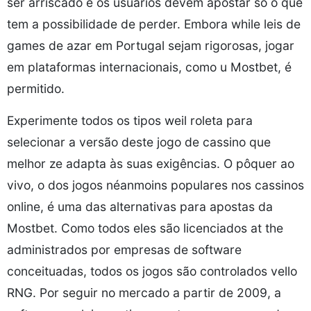
ser arriscado e os usuários devem apostar só o que
tem a possibilidade de perder. Embora while leis de
games de azar em Portugal sejam rigorosas, jogar
em plataformas internacionais, como u Mostbet, é
permitido.
Experimente todos os tipos weil roleta para
selecionar a versão deste jogo de cassino que
melhor ze adapta às suas exigências. O pôquer ao
vivo, o dos jogos néanmoins populares nos cassinos
online, é uma das alternativas para apostas da
Mostbet. Como todos eles são licenciados at the
administrados por empresas de software
conceituadas, todos os jogos são controlados vello
RNG. Por seguir no mercado a partir de 2009, a