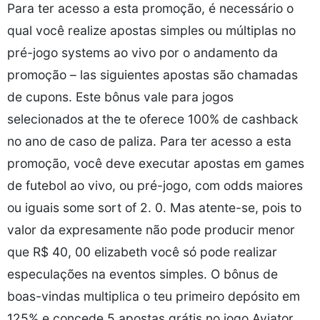
Para ter acesso a esta promoção, é necessário o
qual você realize apostas simples ou múltiplas no
pré-jogo systems ao vivo por o andamento da
promoção – las siguientes apostas são chamadas
de cupons. Este bônus vale para jogos
selecionados at the te oferece 100% de cashback
no ano de caso de paliza. Para ter acesso a esta
promoção, você deve executar apostas em games
de futebol ao vivo, ou pré-jogo, com odds maiores
ou iguais some sort of 2. 0. Mas atente-se, pois to
valor da expresamente não pode producir menor
que R$ 40, 00 elizabeth você só pode realizar
especulações na eventos simples. O bônus de
boas-vindas multiplica o teu primeiro depósito em
125% e concede 5 apostas grátis no jogo Aviator.