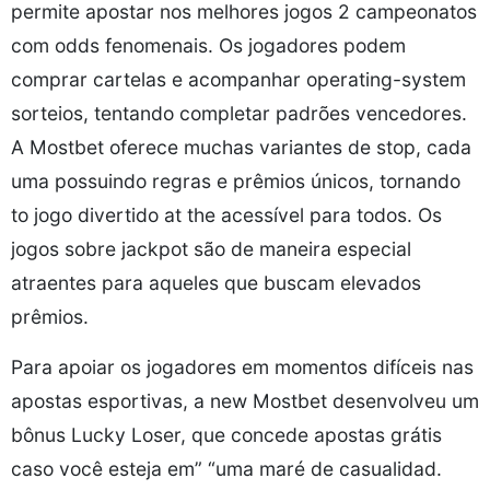
permite apostar nos melhores jogos 2 campeonatos
com odds fenomenais. Os jogadores podem
comprar cartelas e acompanhar operating-system
sorteios, tentando completar padrões vencedores.
A Mostbet oferece muchas variantes de stop, cada
uma possuindo regras e prêmios únicos, tornando
to jogo divertido at the acessível para todos. Os
jogos sobre jackpot são de maneira especial
atraentes para aqueles que buscam elevados
prêmios.
Para apoiar os jogadores em momentos difíceis nas
apostas esportivas, a new Mostbet desenvolveu um
bônus Lucky Loser, que concede apostas grátis
caso você esteja em” “uma maré de casualidad.