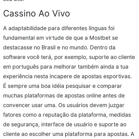
Cassino Ao Vivo
A adaptabilidade para diferentes línguas foi
fundamental em virtude de que a Mostbet se
destacasse no Brasil e no mundo. Dentro da
software você terá, por exemplo, suporte ao cliente
em português para melhorar também ainda a tua
experiência nesta incapere de apostas esportivas.
É sempre uma boa idéia pesquisar e comparar
muchas plataformas de apostas online antes de
convencer usar uma. Os usuários devem juzgar
fatores como a reputação da plataforma, medidas
de segurança, interface de usuário e suporte ao
cliente ao escolher uma plataforma para apostas. A