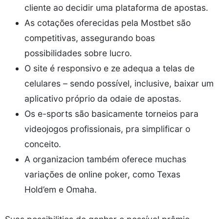
cliente ao decidir uma plataforma de apostas.
As cotações oferecidas pela Mostbet são
competitivas, assegurando boas
possibilidades sobre lucro.
O site é responsivo e ze adequa a telas de
celulares – sendo possível, inclusive, baixar um
aplicativo próprio da odaie de apostas.
Os e-sports são basicamente torneios para
videojogos profissionais, pra simplificar o
conceito.
A organizacion também oferece muchas
variações de online poker, como Texas
Hold’em e Omaha.