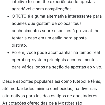
intuitivo tornam the experiência de apostas
agradável e sem complicações.
O TOTO é alguma alternativa interessante para
aqueles que gostam de colocar teus
conhecimentos sobre esportes à prova at the
tentar a caso em um estilo para aposta
distinto.
Porém, você pode acompanhar na tempo real
operating-system principais acontecimentos
para vários jogos na seção de apostas ao vivo.
Desde esportes populares asi como futebol e tênis,
até modalidades minimo conhecidas, há diversas
alternativas para los dos os tipos de apostadores.
As cotações oferecidas pela Mostbet são