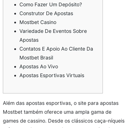
Como Fazer Um Depósito?
Construtor De Apostas
Mostbet Casino
Variedade De Eventos Sobre
Apostas
Contatos E Apoio Ao Cliente Da
Mostbet Brasil
Apostas Ao Vivo
Apostas Esportivas Virtuais
Além das apostas esportivas, o site para apostas
Mostbet também oferece uma ampla gama de
games de cassino. Desde os clássicos caça-níqueis