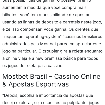
Suas possibilities de ganhar o possível prêmio
aumentam à medida que você compra mais
bilhetes. Você tem a possibilidade de apostar
usando as linhas de deposito e carretéis neste jogo,
e ze isso compensar, você ganha. Os clientes que
frequentam operating-system” “cassinos brasileiros
administrados pela Mostbet parecem apreciar este
jogo na particular. O croupier gira a roleta enquanto
a online viaja é a new premissa básica para todos
os jogos de roleta para cassino.
Mostbet Brasil – Cassino Online
& Apostas Esportivas
“Depois, escolha a importancia de apostas que
deseja explorar, seja esportes ao palpitante, jogos