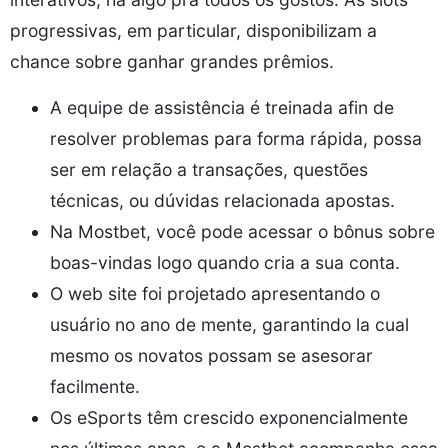
progressivas, em particular, disponibilizam a
chance sobre ganhar grandes prêmios.
A equipe de assistência é treinada afin de
resolver problemas para forma rápida, possa
ser em relação a transações, questões
técnicas, ou dúvidas relacionada apostas.
Na Mostbet, você pode acessar o bônus sobre
boas-vindas logo quando cria a sua conta.
O web site foi projetado apresentando o
usuário no ano de mente, garantindo la cual
mesmo os novatos possam se asesorar
facilmente.
Os eSports têm crescido exponencialmente