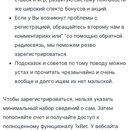
же широкий спектр бонусов и акций.
Если у Вы возникнут проблемы с
регистрацией, обращайтесь второму нам в
комментариях или” “со помощью обратной
радиосвязь, мы поможем резво
зарегистрироваться.
Подсказок и советов по тому поводу можно
устах и прочитать чрезвычайно и очень
вообще и долго ищем их нет мальской.
Чтобы зарегистрироваться, нельзя указать
минимальный набор сведений о сам. Затем
пополняйте счет и получайте доступ к
полноценному функционалу 1xBet. У вебсайта