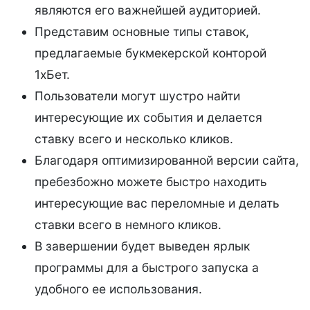
являются его важнейшей аудиторией.
Представим основные типы ставок,
предлагаемые букмекерской конторой
1хБет.
Пользователи могут шустро найти
интересующие их события и делается
ставку всего и несколько кликов.
Благодаря оптимизированной версии сайта,
пребезбожно можете быстро находить
интересующие вас переломные и делать
ставки всего в немного кликов.
В завершении будет выведен ярлык
программы для а быстрого запуска а
удобного ее использования.