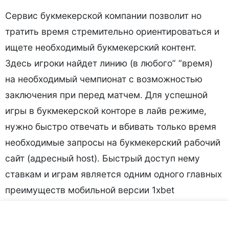
Сервис букмекерской компании позволит но
тратить время стремительно ориентироваться и
ищете необходимый букмекерский контент.
Здесь игроки найдет линию (в любого” “время)
на необходимый чемпионат с возможностью
заключения при перед матчем. Для успешной
игры в букмекерской конторе в лайв режиме,
нужно быстро отвечать и вбивать только время
необходимые запросы на букмекерский рабочий
сайт (адресный host). Быстрый доступ нему
ставкам и играм является одним одного главных
преимуществ мобильной версии 1xbet
официальной сайта.