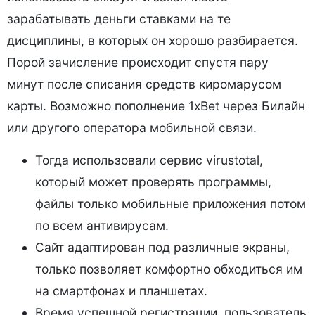
зарабатывать деньги ставками на те
дисциплины, в которых он хорошо разбирается.
Порой зачисление происходит спустя пару
минут после списания средств киромарусом
карты. Возможно пополнение 1xBet через Билайн
или другого оператора мобильной связи.
Тогда использовали сервис virustotal,
который может проверять программы,
файлы только мобильные приложения потом
по всем антивирусам.
Сайт адаптирован под различные экраны,
только позволяет комфортно обходиться им
на смартфонах и планшетах.
Время успешной регистрации, пользователь