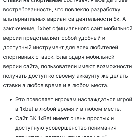
востребованность, что повлекло разработку
альтернативных вариантов деятельности бк. А
заключение, 1xbet официального сайт мобильной
версии представляет собой удобный и
доступный инструмент для всех любителей
спортивных ставок. Благодаря мобильной
версии сайта, пользователи имеют возможности
получать доступ ко своему аккаунту же делать
ставки а любое время и в любом места.
Это позволяет игрокам наслаждаться игрой
в 1xbet в любой время и в любом месте.
Сайт БК 1xBet имеет очень простых и
доступную усовершенство понимания