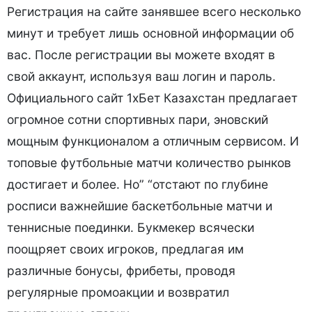
Регистрация на сайте занявшее всего несколько
минут и требует лишь основной информации об
вас. После регистрации вы можете входят в
свой аккаунт, используя ваш логин и пароль.
Официального сайт 1хБет Казахстан предлагает
огромное сотни спортивных пари, эновский
мощным функционалом а отличным сервисом. И
топовые футбольные матчи количество рынков
достигает и более. Но” “отстают по глубине
росписи важнейшие баскетбольные матчи и
теннисные поединки. Букмекер всячески
поощряет своих игроков, предлагая им
различные бонусы, фрибеты, проводя
регулярные промоакции и возвратил