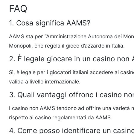
FAQ
1. Cosa significa AAMS?
AAMS sta per “Amministrazione Autonoma dei Monopo
Monopoli, che regola il gioco d’azzardo in Italia.
2. È legale giocare in un casino no
Sì, è legale per i giocatori italiani accedere ai ca
valida a livello internazionale.
3. Quali vantaggi offrono i casino 
I casino non AAMS tendono ad offrire una varietà m
rispetto ai casino regolamentati da AAMS.
4. Come posso identificare un casin