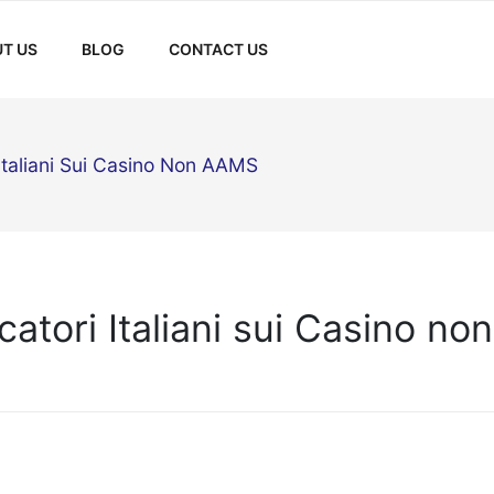
T US
BLOG
CONTACT US
 Italiani Sui Casino Non AAMS
atori Italiani sui Casino non