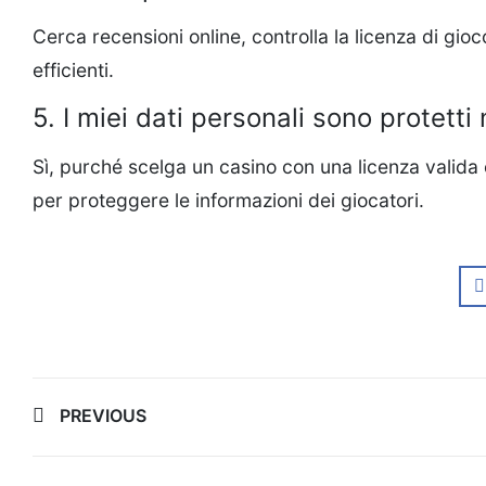
Cerca recensioni online, controlla la licenza di gioco
efficienti.
5. I miei dati personali sono protett
Sì, purché scelga un casino con una licenza valida e
per proteggere le informazioni dei giocatori.
Post
PREVIOUS
navigation