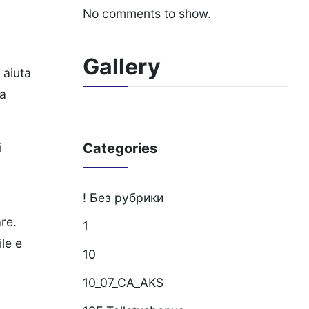
No comments to show.
Gallery
 aiuta
na
i
Categories
! Без рубрики
re.
1
le e
10
10_07_CA_AKS