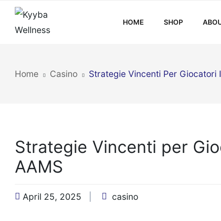
HOME
SHOP
ABOU
Home
Casino
Strategie Vincenti Per Giocatori
Strategie Vincenti per Gioc
AAMS
April 25, 2025
casino