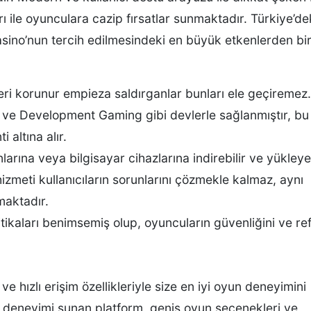
ı ile oyunculara cazip fırsatlar sunmaktadır. Türkiye’de
asino’nun tercih edilmesindeki en büyük etkenlerden bir
leri korunur empieza saldırganlar bunları ele geçiremez.
g ve Development Gaming gibi devlerle sağlanmıştır, bu
 altına alır.
larına veya bilgisayar cihazlarına indirebilir ve yükleyeb
zmeti kullanıcıların sorunlarını çözmekle kalmaz, aynı
amaktadır.
tikaları benimsemiş olup, oyuncuların güvenliğini ve ref
 hızlı erişim özellikleriyle size en iyi oyun deneyimini
n deneyimi sunan platform, geniş oyun seçenekleri ve