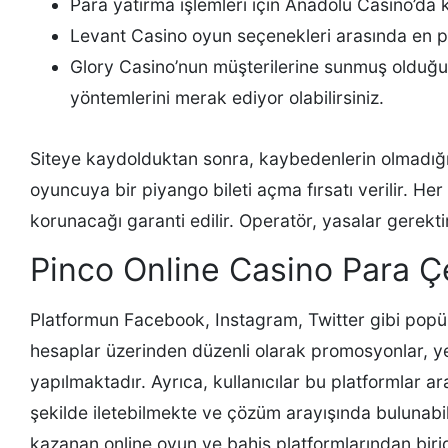
Para yatırma işlemleri için Anadolu Casino’da 
Levant Casino oyun seçenekleri arasında en po
Glory Casino’nun müşterilerine sunmuş olduğu
yöntemlerini merak ediyor olabilirsiniz.
Siteye kaydolduktan sonra, kaybedenlerin olmadığı pi
oyuncuya bir piyango bileti açma fırsatı verilir. Her
korunacağı garanti edilir. Operatör, yasalar gerektir
Pinco Online Casino Para 
Platformun Facebook, Instagram, Twitter gibi popü
hesaplar üzerinden düzenli olarak promosyonlar, yen
yapılmaktadır. Ayrıca, kullanıcılar bu platformlar ara
şekilde iletebilmekte ve çözüm arayışında bulunabil
kazanan online oyun ve bahis platformlarından birid