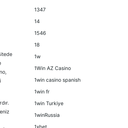
1347
14
1546
18
sitede
1w
e
1Win AZ Casino
no,
1win casino spanish
i
1win fr
rdır.
1win Turkiye
eniz
1winRussia
1xbet