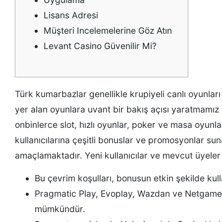
Lisans Adresi
Müşteri Incelemelerine Göz Atın
Levant Casino Güvenilir Mi?
Türk kumarbazlar genellikle krupiyeli canlı oyunları
yer alan oyunlara uvant bir bakış açısı yaratmamı
onbinlerce slot, hızlı oyunlar, poker ve masa oyunla
kullanıcılarına çeşitli bonuslar ve promosyonlar su
amaçlamaktadır. Yeni kullanıcılar ve mevcut üyeler
Bu çevrim koşulları, bonusun etkin şekilde kulla
Pragmatic Play, Evoplay, Wazdan ve Netgame gib
mümkündür.