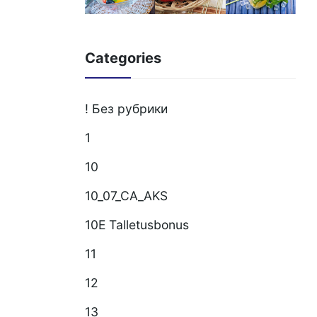
Categories
! Без рубрики
1
10
10_07_CA_AKS
10E Talletusbonus
11
12
13