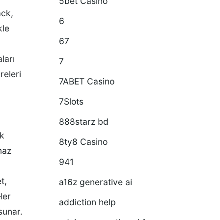
5bet Casino
ack,
6
kle
67
ları
7
releri
7ABET Casino
7Slots
888starz bd
ak
8ty8 Casino
maz
941
t,
a16z generative ai
Her
addiction help
sunar.