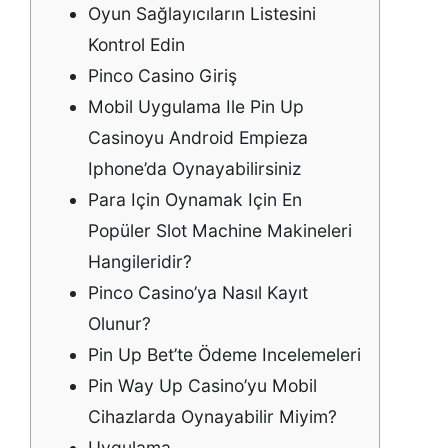
Oyun Sağlayıcıların Listesini
Kontrol Edin
Pinco Casino Giriş
Mobil Uygulama Ile Pin Up
Casinoyu Android Empieza
Iphone’da Oynayabilirsiniz
Para Için Oynamak Için En
Popüler Slot Machine Makineleri
Hangileridir?
Pinco Casino’ya Nasıl Kayıt
Olunur?
Pin Up Bet’te Ödeme Incelemeleri
Pin Way Up Casino’yu Mobil
Cihazlarda Oynayabilir Miyim?
Uygulama