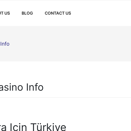
T US
BLOG
CONTACT US
 Info
asino Info
a Için Türkiye