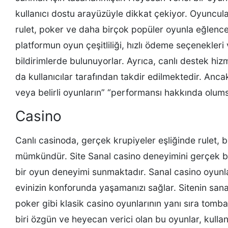
kullanıcı dostu arayüzüyle dikkat çekiyor. Oyuncular
rulet, poker ve daha birçok popüler oyunla eğlenceli 
platformun oyun çeşitliliği, hızlı ödeme seçenekler
bildirimlerde bulunuyorlar. Ayrıca, canlı destek h
da kullanıcılar tarafından takdir edilmektedir. Anca
veya belirli oyunların” “performansı hakkında olu
Casino
Canlı casinoda, gerçek krupiyeler eşliğinde rulet
mümkündür. Site Sanal casino deneyimini gerçek bir
bir oyun deneyimi sunmaktadır. Sanal casino oyunl
evinizin konforunda yaşamanızı sağlar. Sitenin san
poker gibi klasik casino oyunlarının yanı sıra tomb
biri özgün ve heyecan verici olan bu oyunlar, kulla