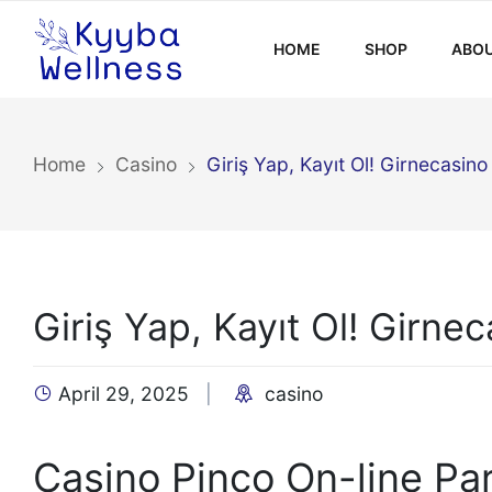
HOME
SHOP
ABOU
Home
Casino
Giriş Yap, Kayıt Ol! Girnecasino
Giriş Yap, Kayıt Ol! Girnec
April 29, 2025
casino
Casino Pinco On-line Par