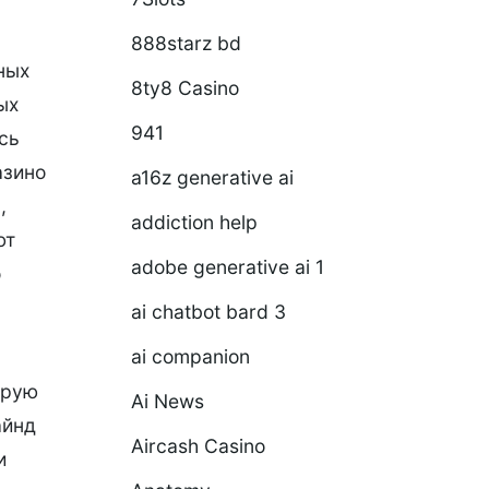
888starz bd
ных
8ty8 Casino
ых
941
сь
азино
a16z generative ai
,
addiction help
ют
adobe generative ai 1
о
ai chatbot bard 3
ai companion
орую
Ai News
айнд
Aircash Casino
и