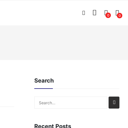
0
0
Search
Search
Recent Posts