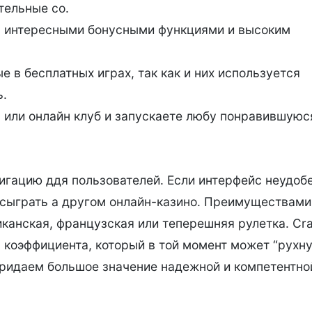
тельные со.
й, интересными бонусными функциями и высоким
 в бесплатных играх, так как и них используется
ь.
л или онлайн клуб и запускаете любу понравившуюс
игацию ддя пользователей. Если интерфейс неудобе
 сыграть а другом онлайн-казино. Преимуществами
риканская, французская или теперешняя рулетка. Cr
 коэффициента, который в той момент может “рухну
ридаем большое значение надежной и компетентно