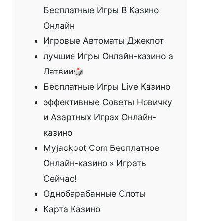
Бесплатные Игры В Казино
Онлайн
Игровые Автоматы Джекпот
лучшие Игры Онлайн-казино а
Латвии🎲
Бесплатные Игры Live Казино
эффективные Советы Новичку
и Азартных Играх Онлайн-
казино
Myjackpot Com Бесплатное
Онлайн-казино » Играть
Сейчас!
Однобарабанные Слоты
Карта Казино