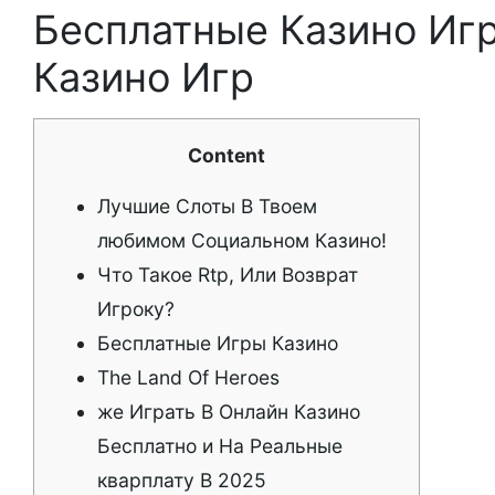
Бесплатные Казино Игр
Казино Игр
Content
Лучшие Слоты В Твоем
любимом Социальном Казино!
Что Такое Rtp, Или Возврат
Игроку?
Бесплатные Игры Казино
The Land Of Heroes
же Играть В Онлайн Казино
Бесплатно и На Реальные
кварплату В 2025