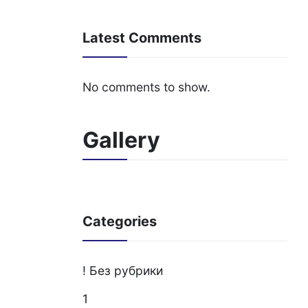
Latest Comments
No comments to show.
Gallery
Categories
! Без рубрики
1