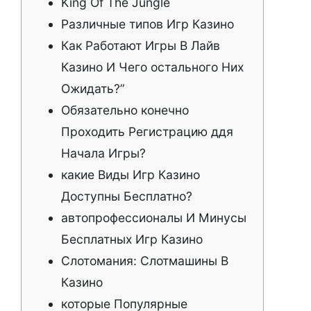
King Of The Jungle
Различные типов Игр Казино
Как Работают Игры В Лайв
Казино И Чего остального Них
Ожидать?”
Обязательно конечно
Проходить Регистрацию ддя
Начала Игры?
какие Виды Игр Казино
Доступны Бесплатно?
автопрофессионалы И Минусы
Бесплатных Игр Казино
Слотомания: Слотмашины В
Казино
которые Популярные