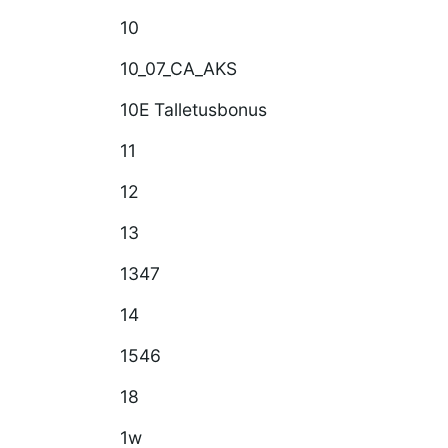
10
10_07_CA_AKS
10E Talletusbonus
11
12
13
1347
14
1546
18
1w