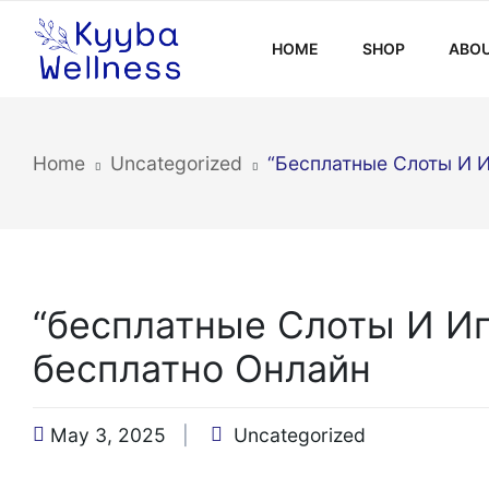
HOME
SHOP
ABOU
Home
Uncategorized
“бесплатные Слоты И И
“бесплатные Слоты И И
бесплатно Онлайн
May 3, 2025
Uncategorized