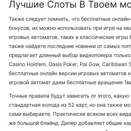
Лучшие Слоты В Твоем м
Также следует помнить, что бесплатные онлайн
бонусов, их можно использовать при игре на к
игровых автоматов, таких а классические игры
также найдете последние новинки от самых поп
предлагает длинный выбор видеопокера только на
Casino Hold’em, Oasis Poker, Pai Gow, Caribbea
бесплатные онлайн версии игровых автоматов ка
игровой автомат даем бесплатные вращения
1в
Точные правила будут зависеть от этого, какую
стандартная колода из 52 карт, но она также м
сами выбираете. Практически всяком всех вида
же большой блайнд. Дилер добавляет общие ка