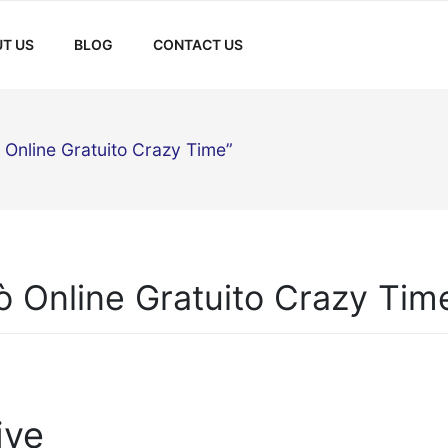
T US
BLOG
CONTACT US
ò Online Gratuito Crazy Time”
nò Online Gratuito Crazy Tim
ive