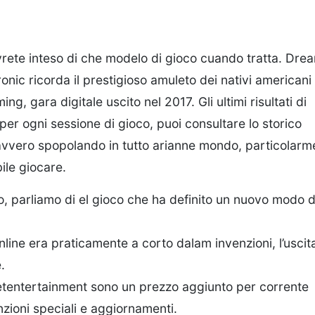
avrete inteso di che modelo di gioco cuando tratta. Dre
nic ricorda il prestigioso amuleto dei nativi americani 
g, gara digitale uscito nel 2017. Gli ultimi risultati di
per ogni sessione di gioco, puoi consultare lo storico
davvero spopolando in tutto arianne mondo, particolarm
bile giocare.
vo, parliamo di el gioco che ha definito un nuovo modo d
line era praticamente a corto dalam invenzioni, l’uscita
.
Netentertainment sono un prezzo aggiunto per corrente
nzioni speciali e aggiornamenti.