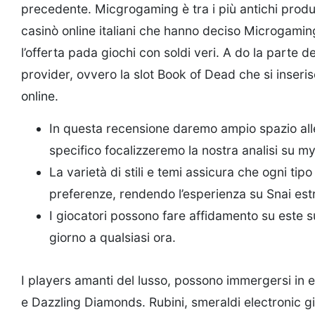
precedente. Micgrogaming è tra i più antichi produt
casinò online italiani che hanno deciso Microgamin
l’offerta pada giochi con soldi veri. A do la parte 
provider, ovvero la slot Book of Dead che si inserisc
online
.
In questa recensione daremo ampio spazio alle
specifico focalizzeremo la nostra analisi su my
La varietà di stili e temi assicura che ogni tip
preferenze, rendendo l’esperienza su Snai es
I giocatori possono fare affidamento su este s
giorno a qualsiasi ora.
I players amanti del lusso, possono immergersi in 
e Dazzling Diamonds. Rubini, smeraldi electronic gioi