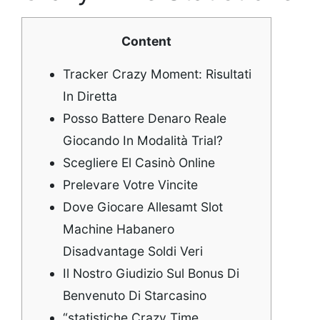
Content
Tracker Crazy Moment: Risultati
In Diretta
Posso Battere Denaro Reale
Giocando In Modalità Trial?
Scegliere El Casinò Online
Prelevare Votre Vincite
Dove Giocare Allesamt Slot
Machine Habanero
Disadvantage Soldi Veri
Il Nostro Giudizio Sul Bonus Di
Benvenuto Di Starcasino
“statistiche Crazy Time