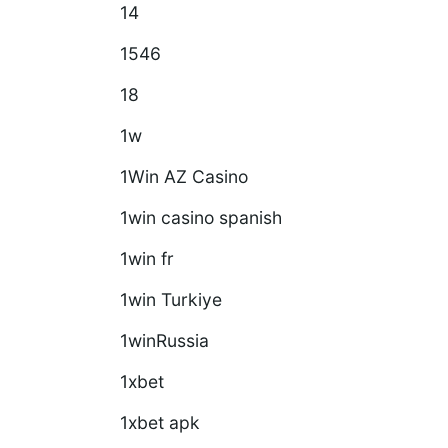
14
1546
18
1w
1Win AZ Casino
1win casino spanish
1win fr
1win Turkiye
1winRussia
1xbet
1xbet apk