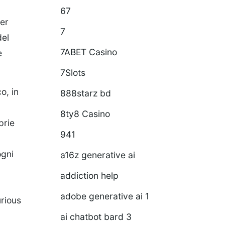
67
per
7
del
7ABET Casino
e
7Slots
o, in
888starz bd
.
8ty8 Casino
prie
941
ogni
a16z generative ai
addiction help
adobe generative ai 1
urious
ai chatbot bard 3