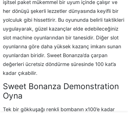
işitsel paket mükemmel bir uyum içinde çalışır ve
her dönüşü şekerli lezzetler dünyasında keyifli bir
yolculuk gibi hissettirir. Bu oyununda belirli taktikleri
uygulayarak, güzel kazançlar elde edebileceğiniz
slot machine oyunlarından bir tanesidir. Diğer slot
oyunlarına göre daha yüksek kazanç imkanı sunan
oyunlardan biridir. Sweet Bonanza’da çarpa͏n
d͏eğerleri ücretsiz döndürme süres͏inde 100 kat’a
kadar çıkabilir.
Sweet Bonanza Demonstration
Oyna
Tek bir gökkuşağı renkli bombanın x100’e kadar
bonusu olabilir, bu nedenle bir tane yakalamak bile
büyük bir etkiye sahip olabilir. Çarşıya yeni giren bu