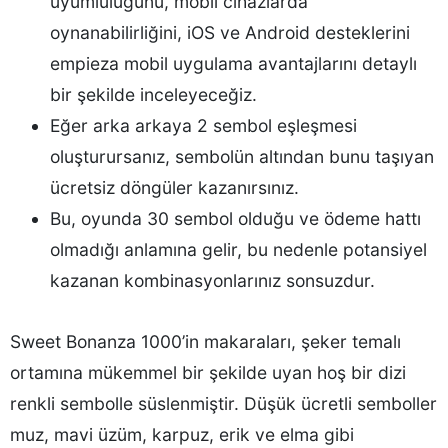
uyumluluğunu, mobil cihazlarda
oynanabilirliğini, iOS ve Android desteklerini
empieza mobil uygulama avantajlarını detaylı
bir şekilde inceleyeceğiz.
Eğer arka arkaya 2 sembol eşleşmesi
oluşturursanız, sembolün altından bunu taşıyan
ücretsiz döngüler kazanırsınız.
Bu, oyunda 30 sembol olduğu ve ödeme hattı
olmadığı anlamına gelir, bu nedenle potansiyel
kazanan kombinasyonlarınız sonsuzdur.
Sweet Bonanza 1000’in makaraları, şeker temalı
ortamına mükemmel bir şekilde uyan hoş bir dizi
renkli sembolle süslenmiştir. Düşük ücretli semboller
muz, mavi üzüm, karpuz, erik ve elma gibi