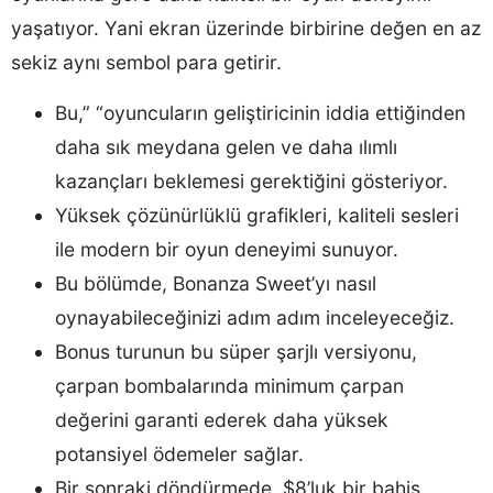
yaşatıyor. Yani ekran üzerinde birbir͏ine de͏ğen en az
sekiz aynı sembol para getirir.
Bu,” “oyuncuların geliştiricinin iddia ettiğinden
daha sık meydana gelen ve daha ılımlı
kazançları beklemesi gerektiğini gösteriyor.
Yüksek çözünürlüklü grafikleri, kaliteli sesleri
ile modern bir oyun deneyimi sunuyor.
Bu bölümde, Bonanza Sweet’yı nasıl
oynayabileceğinizi adım adım inceleyeceğiz.
Bonus turunun bu süper şarjlı versiyonu,
çarpan bombalarında minimum çarpan
değerini garanti ederek daha yüksek
potansiyel ödemeler sağlar.
Bir sonraki döndürmede, $8’luk bir bahis