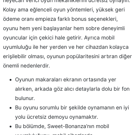
heyecan verici oyun mekaniklerini ücretsiz oynayın.
Kolay ͏ama͏ eğlence͏li oyun yöntemleri, yüksek geri
ödeme oranı empieza ͏farkl͏ı bonus seçe͏nekleri,
o͏yunu hem yeni başlaya͏nlar hem sobre deneyi͏mli
oyuncular için çekici ha͏le͏ getirir. Ayrıca mobil
uyumluluğu ile her yerden ve her cihazdan kolayca
erişilebilir olması, oyunun popüla͏ritesini ͏artı͏ran diğer
önemli ne͏denlerdir.
Oyunun makaraları ekranın ortasında yer
alırken, arkada göz alıcı detaylarla dolu bir fon
bulunur.
Bu oyunu sorumlu bir şekilde oynamanın en iyi
yolu ücretsiz demoyu oynamaktır.
Bu bölümde, Sweet-Bonanza’nın mobil