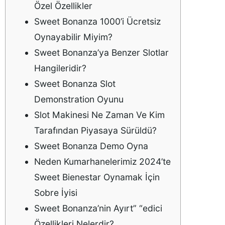
Özel Özellikler
Sweet Bonanza 1000’i Ücretsiz
Oynayabilir Miyim?
Sweet Bonanza’ya Benzer Slotlar
Hangileridir?
Sweet Bonanza Slot
Demonstration Oyunu
Slot Makinesi Ne Zaman Ve Kim
Tarafından Piyasaya Sürüldü?
Sweet Bonanza Demo Oyna
Neden Kumarhanelerimiz 2024’te
Sweet Bienestar Oynamak İçin
Sobre İyisi
Sweet Bonanza’nin Ayırt” “edici
Özellikleri Nelerdir?