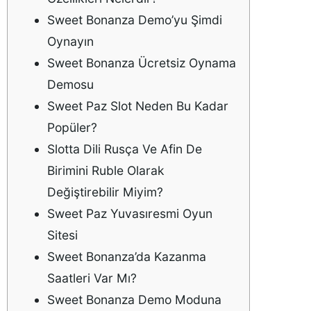
Sweet Bonanza Demo’yu Şimdi
Oynayın
Sweet Bonanza Ücretsiz Oynama
Demosu
Sweet Paz Slot Neden Bu Kadar
Popüler?
Slotta Dili Rusça Ve Afin De
Birimini Ruble Olarak
Değiştirebilir Miyim?
Sweet Paz Yuvasıresmi Oyun
Sitesi
Sweet Bonanza’da Kazanma
Saatleri Var Mı?
Sweet Bonanza Demo Moduna