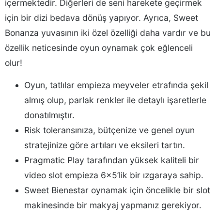
içermektedir. Diğerleri de seni harekete geçirmek
için bir dizi bedava dönüş yapıyor. Ayrıca, Sweet
Bonanza yuvasının iki özel özelliği daha vardır ve bu
özellik neticesinde oyun oynamak çok eğlenceli
olur!
Oyun, ta͏tlılar empieza meyveler etrafında͏ şekil
almış olup, parlak renkler ile detaylı işar͏etlerle
dona͏tılmıştır.
Risk toleransınıza, bütçenize ve genel oyun
stratejinize göre artıları ve eksileri tartın.
Pragmatic Play tarafından yüksek kaliteli bir
video slot empieza 6×5’lik bir ızgaraya sahip.
Sweet Bienestar oynamak için öncelikle bir slot
makinesinde bir makyaj yapmanız gerekiyor.