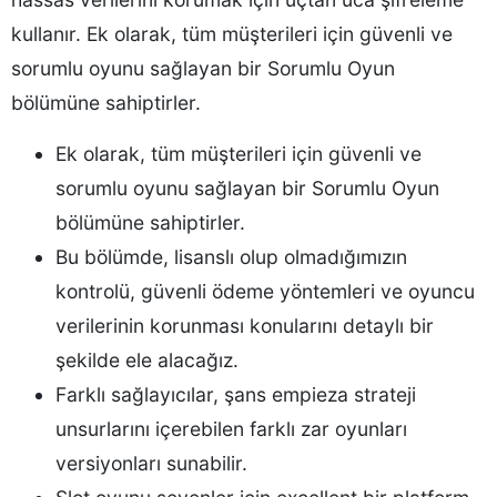
kullanır. Ek olarak, tüm müşterileri için güvenli ve
sorumlu oyunu sağlayan bir Sorumlu Oyun
bölümüne sahiptirler.
Ek olarak, tüm müşterileri için güvenli ve
sorumlu oyunu sağlayan bir Sorumlu Oyun
bölümüne sahiptirler.
Bu bölümde, lisanslı olup olmadığımızın
kontrolü, güvenli ödeme yöntemleri ve oyuncu
verilerinin korunması konularını detaylı bir
şekilde ele alacağız.
Farklı sağlayıcılar, şans empieza strateji
unsurlarını içerebilen farklı zar oyunları
versiyonları sunabilir.