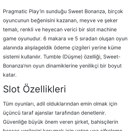
Pragmatic Play’in sunduğu Sweet Bonanza, birçok
oyuncunun beğenisini kazanan, meyve ve şeker
temalı, renkli ve heyecan verici bir slot machine
game oyunudur. 6 makara ve 5 sıradan oluşan oyun
alanında alışılageldik ödeme çizgileri yerine küme
sistemi kullanılır. Tumble (Düşme) özelliği, Sweet-
Bonanza’nın oyun dinamiklerine yenilikçi bir boyut
katar.
Slot Özellikleri
Tüm oyunları, adil olduklarından emin olmak için
üçüncü taraf ajanslar tarafından denetlenir.
Güvenliğe büyük önem veren şirket, bahisçilerin
hassas verilerini korumak için uçtan uca şifreleme