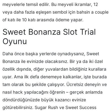
meyvelerle temsil edilir. Bu meyveli ikramlar, 12
veya daha fazla eşleşen sembol için bahsin a couple
of katı ile 10 katı arasında ödeme yapar.
Sweet Bonanza Slot Trial
Oyunu
Daha önce başka yerlerde oynadıysanız, Sweet
Bonanza ile evinizde olacaksınız. Bir ya da iki özel
özellik dışında, diğer yuvalardan bildiğiniz kurallara
uyar. Ama ilk defa denemeye kalkanlar, işte burada
tam olarak bu şekilde çalışıyor. Ücretsiz deneyin ve
nasıl hack yapılacağını öğrenin – gerçek anlamda
döndürdüğünüzde büyük kazancı evinize
götürebilirsiniz. Sugar Rush ve Sweet Success