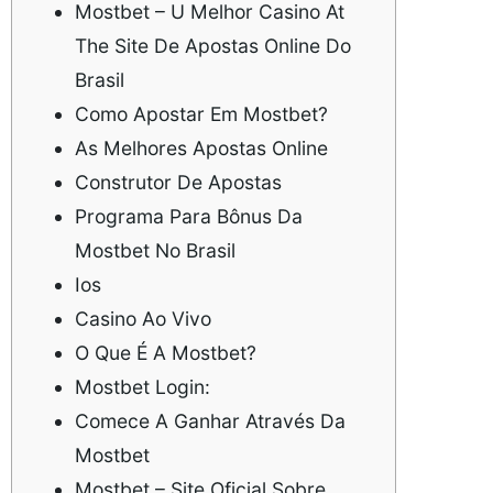
Mostbet – U Melhor Casino At
The Site De Apostas Online Do
Brasil
Como Apostar Em Mostbet?
As Melhores Apostas Online
Construtor De Apostas
Programa Para Bônus Da
Mostbet No Brasil
Ios
Casino Ao Vivo
O Que É A Mostbet?
Mostbet Login:
Comece A Ganhar Através Da
Mostbet
Mostbet – Site Oficial Sobre