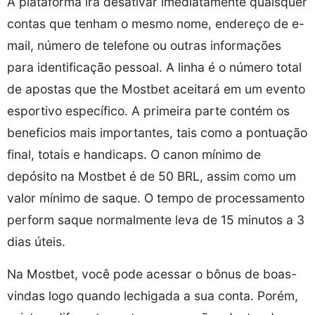
A plataforma irá desativar imediatamente quaisquer
contas que tenham o mesmo nome, endereço de e-
mail, número de telefone ou outras informações
para identificação pessoal. A linha é o número total
de apostas que the Mostbet aceitará em um evento
esportivo específico. A primeira parte contém os
beneficios mais importantes, tais como a pontuação
final, totais e handicaps. O canon mínimo de
depósito na Mostbet é de 50 BRL, assim como um
valor mínimo de saque. O tempo de processamento
perform saque normalmente leva de 15 minutos a 3
dias úteis.
Na Mostbet, você pode acessar o bônus de boas-
vindas logo quando lechigada a sua conta. Porém,