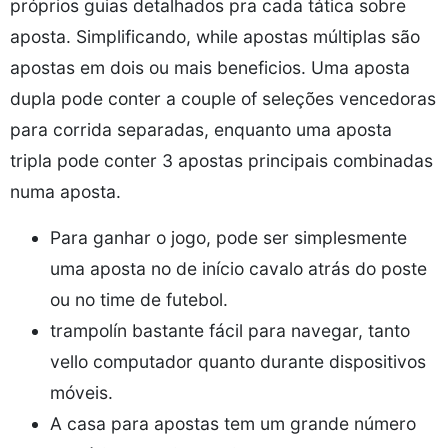
próprios guias detalhados pra cada tática sobre
aposta. Simplificando, while apostas múltiplas são
apostas em dois ou mais beneficios. Uma aposta
dupla pode conter a couple of seleções vencedoras
para corrida separadas, enquanto uma aposta
tripla pode conter 3 apostas principais combinadas
numa aposta.
Para ganhar o jogo, pode ser simplesmente
uma aposta no de início cavalo atrás do poste
ou no time de futebol.
trampolín bastante fácil para navegar, tanto
vello computador quanto durante dispositivos
móveis.
A casa para apostas tem um grande número