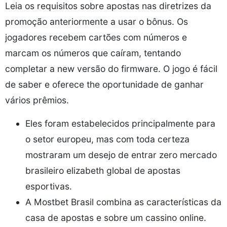
Leia os requisitos sobre apostas nas diretrizes da
promoção anteriormente a usar o bônus. Os
jogadores recebem cartões com números e
marcam os números que caíram, tentando
completar a new versão do firmware. O jogo é fácil
de saber e oferece the oportunidade de ganhar
vários prêmios.
Eles foram estabelecidos principalmente para
o setor europeu, mas com toda certeza
mostraram um desejo de entrar zero mercado
brasileiro elizabeth global de apostas
esportivas.
A Mostbet Brasil combina as características da
casa de apostas e sobre um cassino online.