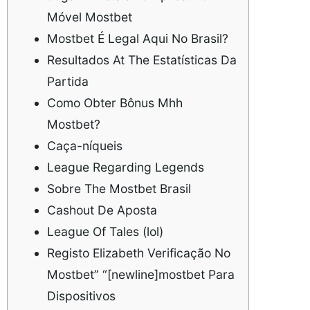
Móvel Mostbet
Mostbet É Legal Aqui No Brasil?
Resultados At The Estatísticas Da
Partida
Como Obter Bônus Mhh
Mostbet?
Caça-níqueis
League Regarding Legends
Sobre The Mostbet Brasil
Cashout De Aposta
League Of Tales (lol)
Registo Elizabeth Verificação No
Mostbet” “[newline]mostbet Para
Dispositivos