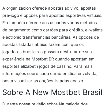
A organizacion oferece apostas ao vivo, apostas
pré-jogo e opções para apostas esportivas virtuais.
Ela também oferece aos usuários vários métodos
de pagamento como cartões para crédito, e-wallets
electronic transferências bancárias. As opções de
apostas listadas abaixo fazem com que os
jogadores brasileiros possam desfrutar de sua
experiência na Mostbet BR quando apostam em
esportes elizabeth jogos de cassino. Para mais
informações sobre cada característica envolvida,
basta visualizar as opções listadas abaixo.
Sobre A New Mostbet Brasil
Durante nossa revisão sobre Na maioria dos