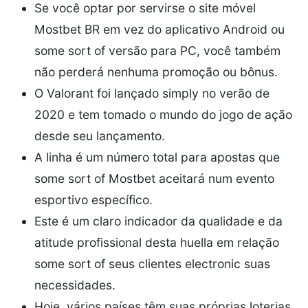
Se você optar por servirse o site móvel
Mostbet BR em vez do aplicativo Android ou
some sort of versão para PC, você também
não perderá nenhuma promoção ou bônus.
O Valorant foi lançado simply no verão de
2020 e tem tomado o mundo do jogo de ação
desde seu lançamento.
A linha é um número total para apostas que
some sort of Mostbet aceitará num evento
esportivo específico.
Este é um claro indicador da qualidade e da
atitude profissional desta huella em relação
some sort of seus clientes electronic suas
necessidades.
Hoje, vários países têm suas próprias loterias