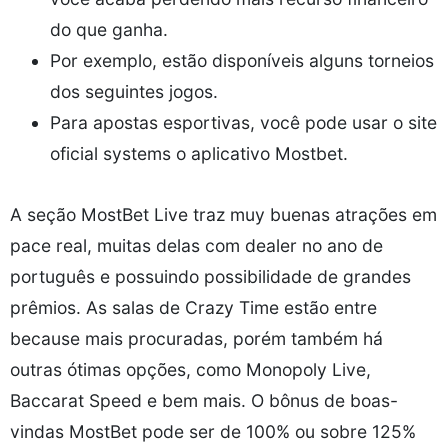
do que ganha.
Por exemplo, estão disponíveis alguns torneios
dos seguintes jogos.
Para apostas esportivas, você pode usar o site
oficial systems o aplicativo Mostbet.
A seção MostBet Live traz muy buenas atrações em
pace real, muitas delas com dealer no ano de
português e possuindo possibilidade de grandes
prêmios. As salas de Crazy Time estão entre
because mais procuradas, porém também há
outras ótimas opções, como Monopoly Live,
Baccarat Speed e bem mais. O bônus de boas-
vindas MostBet pode ser de 100% ou sobre 125%