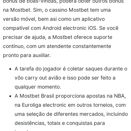
bônus de boas-vindas, poderá obter outros bônus
na Mostbet. Sim, o cassino Mostbet tem uma
versão móvel, bem asi como um aplicativo
compatível com Android electronic iOS. Se você
precisar de ajuda, a Mostbet oferece suporte
contínuo, com um atendente constantemente
pronto para auxiliar.
A tarefa do jogador é coletar saques durante o
vôo carry out avião e isso pode ser feito a
qualquer momento.
A Mostbet Brasil proporciona apostas na NBA,
na Euroliga electronic em outros torneios, com
uma seleção de diferentes mercados, incluindo
desistências, totais e conquistas para