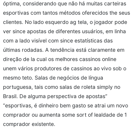
óptima, considerando que não há muitas carteiras
esportivas com tantos métodos oferecidos the seus
clientes. No lado esquerdo ag tela, o jogador pode
ver since apostas de diferentes usuários, em linha
com a lado visível com since estatísticas das
últimas rodadas. A tendência está claramente em
direção de la cual os melhores cassinos online
unem vários produtores de cassinos ao vivo sob o
mesmo teto. Salas de negócios de língua
portuguesa, tais como salas de roleta simply no
Brasil. De alguma perspectiva de apostas”
“esportivas, é dinheiro bem gasto se atrai um novo
comprador ou aumenta some sort of lealdade de 1
comprador existente.