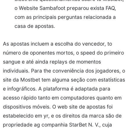
o Website Sambafoot preparou exista FAQ,
com as principais perguntas relacionada a
casa de apostas.
As apostas incluem a escolha do vencedor, to
número de oponentes mortos, o speed do primeiro
sangue e até ainda replays de momentos
individuais. Para the conveniência dos jogadores, o
site da Mostbet tem alguma seção com estatísticas
e infográficos. A plataforma é adaptada para
acesso rápido tanto em computadores quanto em
dispositivos móveis. O web site de apostas foi
estabelecido em yr, e os direitos da marca são de
propriedade ag companhia StarBet N. V., cuja