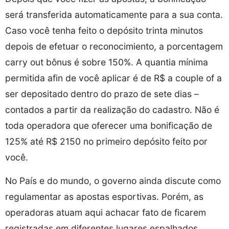
será transferida automaticamente para a sua conta.
Caso você tenha feito o depósito trinta minutos
depois de efetuar o reconocimiento, a porcentagem
carry out bônus é sobre 150%. A quantia mínima
permitida afin de você aplicar é de R$ a couple of a
ser depositado dentro do prazo de sete dias –
contados a partir da realização do cadastro. Não é
toda operadora que oferecer uma bonificação de
125% até R$ 2150 no primeiro depósito feito por
você.
No País e do mundo, o governo ainda discute como
regulamentar as apostas esportivas. Porém, as
operadoras atuam aqui achacar fato de ficarem
registradas em diferentes lugares espalhados