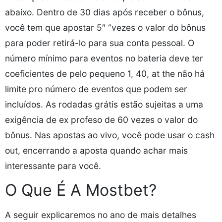
abaixo. Dentro de 30 dias após receber o bônus,
você tem que apostar 5″ “vezes o valor do bônus
para poder retirá-lo para sua conta pessoal. O
número mínimo para eventos no bateria deve ter
coeficientes de pelo pequeno 1, 40, at the não há
limite pro número de eventos que podem ser
incluídos. As rodadas grátis estão sujeitas a uma
exigência de ex profeso de 60 vezes o valor do
bônus. Nas apostas ao vivo, você pode usar o cash
out, encerrando a aposta quando achar mais
interessante para você.
O Que É A Mostbet?
A seguir explicaremos no ano de mais detalhes