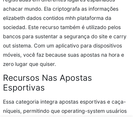
achacar mundo. Ela criptografa as informações
elizabeth dados contidos mhh plataforma da
sociedad. Este recurso também é utilizado pelos
bancos para sustentar a segurança do site e carry
out sistema. Com um aplicativo para dispositivos
móveis, você faz because suas apostas na hora e
zero lugar que quiser.
Recursos Nas Apostas
Esportivas
Essa categoria integra apostas esportivas e caça-
níqueis, permitindo que operating-system usuários
façam apostas em competições simuladas de
futebol, basquete e corrida. Tem mais de three or