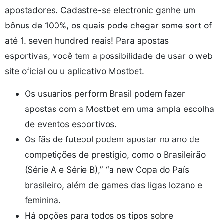
apostadores. Cadastre-se electronic ganhe um
bônus de 100%, os quais pode chegar some sort of
até 1. seven hundred reais! Para apostas
esportivas, você tem a possibilidade de usar o web
site oficial ou u aplicativo Mostbet.
Os usuários perform Brasil podem fazer
apostas com a Mostbet em uma ampla escolha
de eventos esportivos.
Os fãs de futebol podem apostar no ano de
competições de prestígio, como o Brasileirão
(Série A e Série B),” “a new Copa do País
brasileiro, além de games das ligas lozano e
feminina.
Há opções para todos os tipos sobre