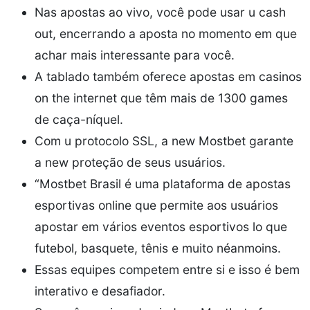
Nas apostas ao vivo, você pode usar u cash
out, encerrando a aposta no momento em que
achar mais interessante para você.
A tablado também oferece apostas em casinos
on the internet que têm mais de 1300 games
de caça-níquel.
Com u protocolo SSL, a new Mostbet garante
a new proteção de seus usuários.
“Mostbet Brasil é uma plataforma de apostas
esportivas online que permite aos usuários
apostar em vários eventos esportivos lo que
futebol, basquete, tênis e muito néanmoins.
Essas equipes competem entre si e isso é bem
interativo e desafiador.