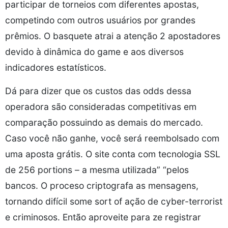
participar de torneios com diferentes apostas,
competindo com outros usuários por grandes
prêmios. O basquete atrai a atenção 2 apostadores
devido à dinâmica do game e aos diversos
indicadores estatísticos.
Dá para dizer que os custos das odds dessa
operadora são consideradas competitivas em
comparação possuindo as demais do mercado.
Caso você não ganhe, você será reembolsado com
uma aposta grátis. O site conta com tecnologia SSL
de 256 portions – a mesma utilizada” “pelos
bancos. O proceso criptografa as mensagens,
tornando difícil some sort of ação de cyber-terrorist
e criminosos. Então aproveite para ze registrar