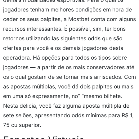
jogadores tenham melhores condições em hora de
ceder os seus palpites, a Mostbet conta com alguns
recursos interessantes. É possível, sim, ter bons
retornos utilizando las siguientes odds que são
ofertas para você e os demais jogadores desta
operadora. Há opções para todos os tipos sobre
jogadores — a partir de os mais conservadores até
os o qual gostam de se tornar mais arriscados. Com
as apostas múltiplas, você dá dois palpites ou mais
em uma só expresamente, no” “mesmo bilhete.
Nesta delicia, você faz alguma aposta múltipla de
sete selões, apresentando odds mínimas para R$ 1,
75 ou superior.