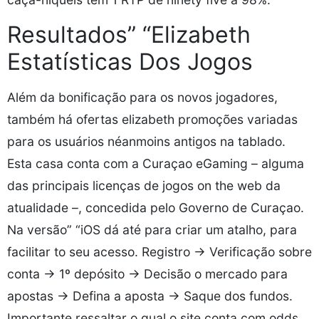
Resultados” “Elizabeth
Estatísticas Dos Jogos
Além da bonificação para os novos jogadores,
também há ofertas elizabeth promoções variadas
para os usuários néanmoins antigos na tablado.
Esta casa conta com a Curaçao eGaming – alguma
das principais licenças de jogos on the web da
atualidade –, concedida pelo Governo de Curaçao.
Na versão” “iOS dá até para criar um atalho, para
facilitar to seu acesso. Registro → Verificação sobre
conta → 1º depósito → Decisão o mercado para
apostas → Defina a aposta → Saque dos fundos.
Importante ressaltar o qual o site conta com odds