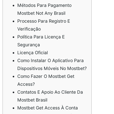
Métodos Para Pagamento
Mostbet Not Any Brasil
Processo Para Registro E
Verificação
Política Para Licença E
Segurança
Licença Oficial
Como Instalar O Aplicativo Para
Dispositivos Móveis No Mostbet?
Como Fazer O Mostbet Get
Access?
Contatos E Apoio Ao Cliente Da
Mostbet Brasil
Mostbet Get Access À Conta