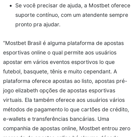
Se você precisar de ajuda, a Mostbet oferece
suporte contínuo, com um atendente sempre
pronto pra ajudar.
“Mostbet Brasil é alguma plataforma de apostas
esportivas online o qual permite aos usuários
apostar em vários eventos esportivos lo que
futebol, basquete, tênis e muito cependant. A
plataforma oferece apostas ao listo, apostas pré-
jogo elizabeth opções de apostas esportivas
virtuais. Ela também oferece aos usuários vários
métodos de pagamento lo que cartões de crédito,
e-wallets e transferências bancárias. Uma
companhia de apostas online, Mostbet entrou zero