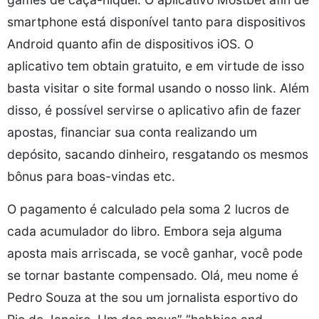
smartphone está disponível tanto para dispositivos
Android quanto afin de dispositivos iOS. O
aplicativo tem obtain gratuito, e em virtude de isso
basta visitar o site formal usando o nosso link. Além
disso, é possível servirse o aplicativo afin de fazer
apostas, financiar sua conta realizando um
depósito, sacando dinheiro, resgatando os mesmos
bônus para boas-vindas etc.
O pagamento é calculado pela soma 2 lucros de
cada acumulador do libro. Embora seja alguma
aposta mais arriscada, se você ganhar, você pode
se tornar bastante compensado. Olá, meu nome é
Pedro Souza at the sou um jornalista esportivo do