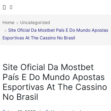
Home
Uncategorized
Site Oficial Da Mostbet País E Do Mundo Apostas
Esportivas At The Cassino No Brasil
Site Oficial Da Mostbet
País E Do Mundo Apostas
Esportivas At The Cassino
No Brasil