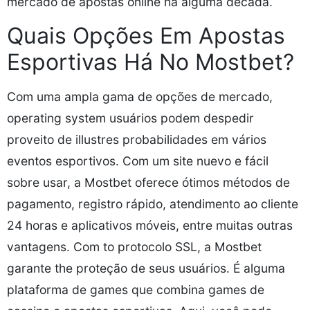
mercado de apostas online há alguma década.
Quais Opções Em Apostas
Esportivas Há No Mostbet?
Com uma ampla gama de opções de mercado,
operating system usuários podem despedir
proveito de illustres probabilidades em vários
eventos esportivos. Com um site nuevo e fácil
sobre usar, a Mostbet oferece ótimos métodos de
pagamento, registro rápido, atendimento ao cliente
24 horas e aplicativos móveis, entre muitas outras
vantagens. Com to protocolo SSL, a Mostbet
garante the proteção de seus usuários. É alguma
plataforma de games que combina games de