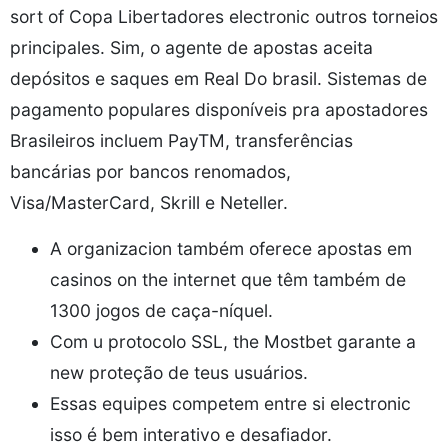
sort of Copa Libertadores electronic outros torneios
principales. Sim, o agente de apostas aceita
depósitos e saques em Real Do brasil. Sistemas de
pagamento populares disponíveis pra apostadores
Brasileiros incluem PayTM, transferências
bancárias por bancos renomados,
Visa/MasterCard, Skrill e Neteller.
A organizacion também oferece apostas em
casinos on the internet que têm também de
1300 jogos de caça-níquel.
Com u protocolo SSL, the Mostbet garante a
new proteção de teus usuários.
Essas equipes competem entre si electronic
isso é bem interativo e desafiador.