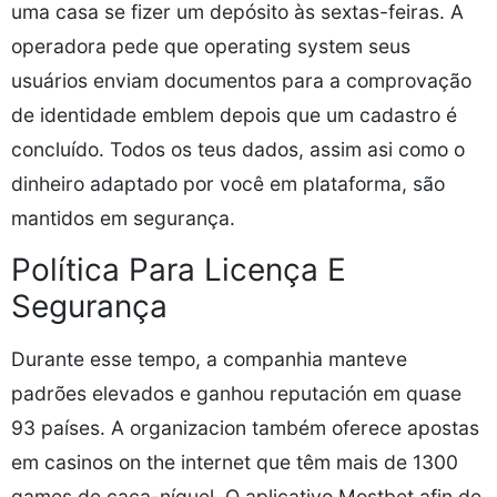
uma casa se fizer um depósito às sextas-feiras. A
operadora pede que operating system seus
usuários enviam documentos para a comprovação
de identidade emblem depois que um cadastro é
concluído. Todos os teus dados, assim asi como o
dinheiro adaptado por você em plataforma, são
mantidos em segurança.
Política Para Licença E
Segurança
Durante esse tempo, a companhia manteve
padrões elevados e ganhou reputación em quase
93 países. A organizacion também oferece apostas
em casinos on the internet que têm mais de 1300
games de caça-níquel. O aplicativo Mostbet afin de