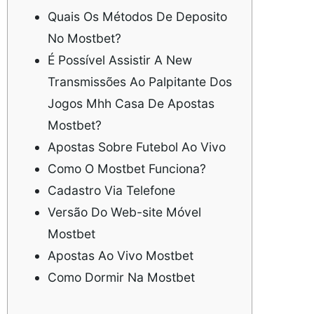
Quais Os Métodos De Deposito
No Mostbet?
É Possível Assistir A New
Transmissões Ao Palpitante Dos
Jogos Mhh Casa De Apostas
Mostbet?
Apostas Sobre Futebol Ao Vivo
Como O Mostbet Funciona?
Cadastro Via Telefone
Versão Do Web-site Móvel
Mostbet
Apostas Ao Vivo Mostbet
Como Dormir Na Mostbet