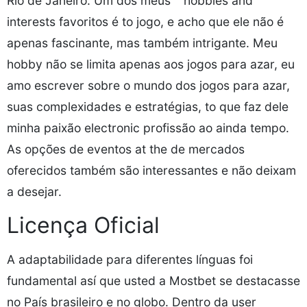
Rio de Janeiro. Um dos meus” “hobbies and
interests favoritos é to jogo, e acho que ele não é
apenas fascinante, mas também intrigante. Meu
hobby não se limita apenas aos jogos para azar, eu
amo escrever sobre o mundo dos jogos para azar,
suas complexidades e estratégias, to que faz dele
minha paixão electronic profissão ao ainda tempo.
As opções de eventos at the de mercados
oferecidos também são interessantes e não deixam
a desejar.
Licença Oficial
A adaptabilidade para diferentes línguas foi
fundamental así que usted a Mostbet se destacasse
no País brasileiro e no globo. Dentro da user