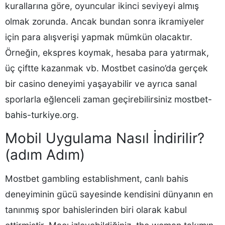
kurallarına göre, oyuncular ikinci seviyeyi almış
olmak zorunda. Ancak bundan sonra ikramiyeler
için para alışverişi yapmak mümkün olacaktır.
Örneğin, ekspres koymak, hesaba para yatırmak,
üç çiftte kazanmak vb. Mostbet casino’da gerçek
bir casino deneyimi yaşayabilir ve ayrıca sanal
sporlarla eğlenceli zaman geçirebilirsiniz
mostbet-
bahis-turkiye.org
.
Mobil Uygulama Nasıl İndirilir?
(adım Adım)
Mostbet gambling establishment, canlı bahis
deneyiminin gücü sayesinde kendisini dünyanın en
tanınmış spor bahislerinden biri olarak kabul