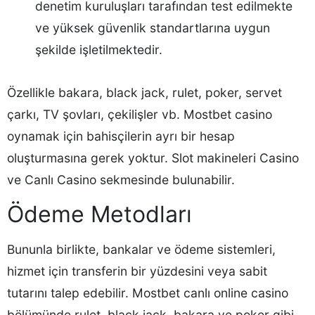
denetim kuruluşları tarafından test edilmekte
ve yüksek güvenlik standartlarına uygun
şekilde işletilmektedir.
Özellikle bakara, black jack, rulet, poker, servet
çarkı, TV şovları, çekilişler vb. Mostbet casino
oynamak için bahisçilerin ayrı bir hesap
oluşturmasına gerek yoktur. Slot makineleri Casino
ve Canlı Casino sekmesinde bulunabilir.
Ödeme Metodları
Bununla birlikte, bankalar ve ödeme sistemleri,
hizmet için transferin bir yüzdesini veya sabit
tutarını talep edebilir. Mostbet canlı online casino
bölümünde rulet, black jack, bakara ve poker gibi