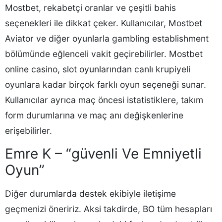
Mostbet, rekabetçi oranlar ve çeşitli bahis
seçenekleri ile dikkat çeker. Kullanıcılar, Mostbet
Aviator ve diğer oyunlarla gambling establishment
bölümünde eğlenceli vakit geçirebilirler. Mostbet
online casino, slot oyunlarından canlı krupiyeli
oyunlara kadar birçok farklı oyun seçeneği sunar.
Kullanıcılar ayrıca maç öncesi istatistiklere, takım
form durumlarına ve maç anı değişkenlerine
erişebilirler.
Emre K – “güvenli Ve Emniyetli
Oyun”
Diğer durumlarda destek ekibiyle iletişime
geçmenizi öneririz. Aksi takdirde, BO tüm hesapları