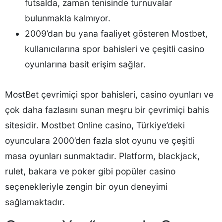
futsalda, zaman tenisinde turnuvalar
bulunmakla kalmıyor.
2009’dan bu yana faaliyet gösteren Mostbet,
kullanıcılarına spor bahisleri ve çeşitli casino
oyunlarına basit erişim sağlar.
MostBet çevrimiçi spor bahisleri, casino oyunları ve
çok daha fazlasını sunan meşru bir çevrimiçi bahis
sitesidir. Mostbet Online casino, Türkiye’deki
oyunculara 2000’den fazla slot oyunu ve çeşitli
masa oyunları sunmaktadır. Platform, blackjack,
rulet, bakara ve poker gibi popüler casino
seçenekleriyle zengin bir oyun deneyimi
sağlamaktadır.