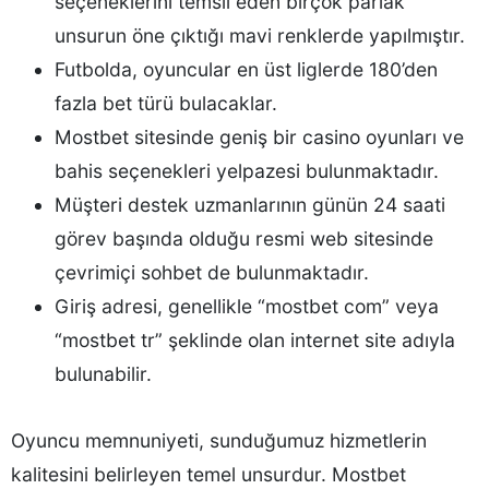
seçeneklerini temsil eden birçok parlak
unsurun öne çıktığı mavi renklerde yapılmıştır.
Futbolda, oyuncular en üst liglerde 180’den
fazla bet türü bulacaklar.
Mostbet sitesinde geniş bir casino oyunları ve
bahis seçenekleri yelpazesi bulunmaktadır.
Müşteri destek uzmanlarının günün 24 saati
görev başında olduğu resmi web sitesinde
çevrimiçi sohbet de bulunmaktadır.
Giriş adresi, genellikle “mostbet com” veya
“mostbet tr” şeklinde olan internet site adıyla
bulunabilir.
Oyuncu memnuniyeti, sunduğumuz hizmetlerin
kalitesini belirleyen temel unsurdur. Mostbet