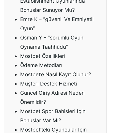
Establishment Oyunlarında
Bonuslar Sunuyor Mu?
Emre K – “güvenli Ve Emniyetli
Oyun”
Osman Y – “sorumlu Oyun
Oynama Taahhüdü”
Mostbet Özellikleri
Ödeme Metodları
Mostbet’e Nasıl Kayıt Olunur?
Müşteri Destek Hizmeti
Güncel Giriş Adresi Neden
Önemlidir?
Mostbet Spor Bahisleri Için
Bonuslar Var Mı?
Mostbet’teki Oyuncular Için