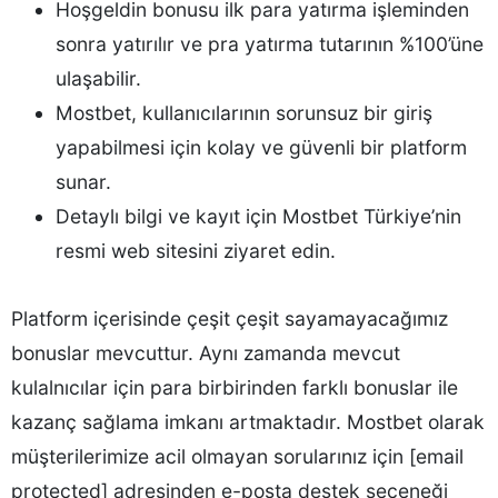
Hoşgeldin bonusu ilk para yatırma işleminden
sonra yatırılır ve pra yatırma tutarının %100’üne
ulaşabilir.
Mostbet, kullanıcılarının sorunsuz bir giriş
yapabilmesi için kolay ve güvenli bir platform
sunar.
Detaylı bilgi ve kayıt için Mostbet Türkiye’nin
resmi web sitesini ziyaret edin.
Platform içerisinde çeşit çeşit sayamayacağımız
bonuslar mevcuttur. Aynı zamanda mevcut
kulalnıcılar için para birbirinden farklı bonuslar ile
kazanç sağlama imkanı artmaktadır. Mostbet olarak
müşterilerimize acil olmayan sorularınız için [email
protected] adresinden e-posta destek seçeneği