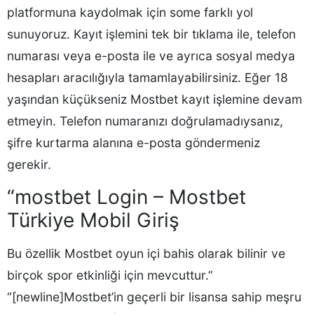
platformuna kaydolmak için some farklı yol
sunuyoruz. Kayıt işlemini tek bir tıklama ile, telefon
numarası veya e-posta ile ve ayrıca sosyal medya
hesapları aracılığıyla tamamlayabilirsiniz. Eğer 18
yaşından küçükseniz Mostbet kayıt işlemine devam
etmeyin. Telefon numaranızı doğrulamadıysanız,
şifre kurtarma alanına e-posta göndermeniz
gerekir.
“mostbet Login – Mostbet
Türkiye Mobil Giriş
Bu özellik Mostbet oyun içi bahis olarak bilinir ve
birçok spor etkinliği için mevcuttur.”
“[newline]Mostbet’in geçerli bir lisansa sahip meşru