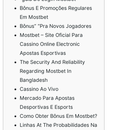
Bônus E Promoções Regulares
Em Mostbet
Bônus” “Pra Novos Jogadores
Mostbet – Site Oficial Para
Cassino Online Electronic
Apostas Esportivas
The Security And Reliability
Regarding Mostbet In
Bangladesh
Cassino Ao Vivo
Mercado Para Apostas
Desportivas E Esports
Como Obter Bônus Em Mostbet?
Linhas At The Probabilidades Na