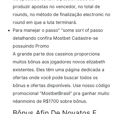
produzir apostas no vencedor, no total de
rounds, no método de finalização electronic no
round em que a luta terminará.
Para manejar o passo” “some sort of passo
detalhando confira Mostbet Cadastre-se
possuindo Promo
A grande parte dos cassinos proporciona
muitos bônus aos jogadores novos elizabeth
existentes. Eles têm uma página dedicada a
ofertas onde você pode buscar todos os
bônus e ofertas disponíveis. Use nosso código
promocional “MostbetBrasil” pra ganhar muito
néanmoins de R$1700 sobre bônus.
Bônus Afin De Novatos E