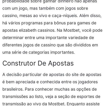
probabilidade sobre ganhar dinheiro não apenas
com um jogo, mas também com jogos sobre
cassino, mesas ao vivo e caça-níqueis. Além disso,
há vários programas para bônus para games de
apostas elizabeth cassinos. Na Mostbet, você pode
determinar entre uma importante variedade de
diferentes jogos de cassino que são divididos em
uma série de categorias importantes.
Construtor De Apostas
A decisão particular de apostas do site de apostas
é bem apreciada e conhecida entre os jogadores
brasileiros. Para conhecer muchas as opções de
transmissões ao listo, veja a seção de esportes de
transmissão ao vivo da Mostbet. Enquanto assiste