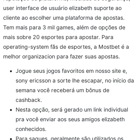
user interface de usuário elizabeth suporte ao
cliente ao escolher uma plataforma de apostas.
Tem mais para 3 mil games, além de opções de
mais sobre 20 esportes para apostar. Para
operating-system fãs de esportes, a Mostbet é a
melhor organizacion para fazer suas apostas.
Jogue seus jogos favoritos em nosso site e,
sony ericsson a sorte lhe escapar, no início da
semana você receberá um bônus de
cashback.
Nesta opção, será gerado um link individual
pra você enviar aos seus amigos elizabeth
conhecidos.
Para saques, geralmente são utilizados os