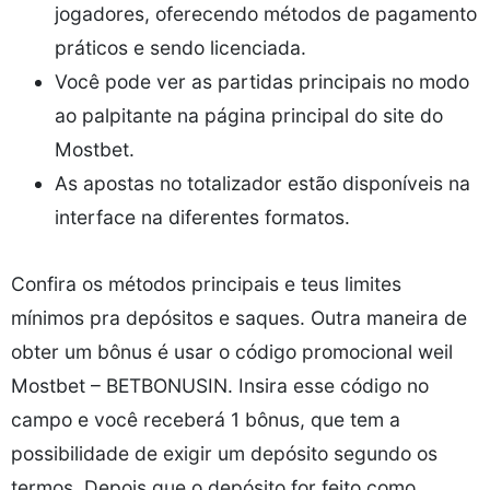
jogadores, oferecendo métodos de pagamento
práticos e sendo licenciada.
Você pode ver as partidas principais no modo
ao palpitante na página principal do site do
Mostbet.
As apostas no totalizador estão disponíveis na
interface na diferentes formatos.
Confira os métodos principais e teus limites
mínimos pra depósitos e saques. Outra maneira de
obter um bônus é usar o código promocional weil
Mostbet – BETBONUSIN. Insira esse código no
campo e você receberá 1 bônus, que tem a
possibilidade de exigir um depósito segundo os
termos. Depois que o depósito for feito como