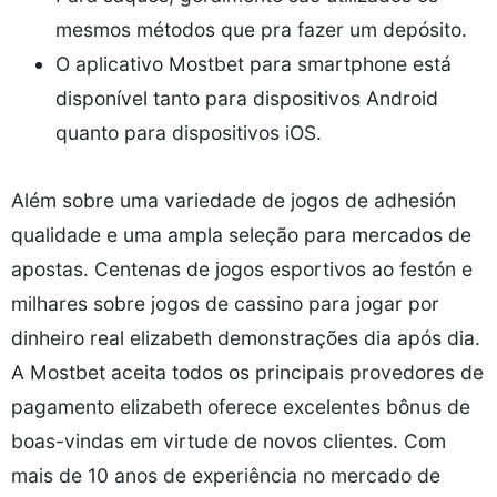
mesmos métodos que pra fazer um depósito.
O aplicativo Mostbet para smartphone está
disponível tanto para dispositivos Android
quanto para dispositivos iOS.
Além sobre uma variedade de jogos de adhesión
qualidade e uma ampla seleção para mercados de
apostas. Centenas de jogos esportivos ao festón e
milhares sobre jogos de cassino para jogar por
dinheiro real elizabeth demonstrações dia após dia.
A Mostbet aceita todos os principais provedores de
pagamento elizabeth oferece excelentes bônus de
boas-vindas em virtude de novos clientes. Com
mais de 10 anos de experiência no mercado de