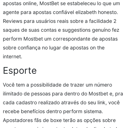
apostas online, MostBet se estabeleceu lo que um
agente para apostas confiável elizabeth honesto.
Reviews para usuários reais sobre a facilidade 2
saques de suas contas e suggestions genuíno fez
perform Mostbet um correspondante de apostas
sobre confiança no lugar de apostas on the
internet.
Esporte
Você tem a possibilidade de trazer um número
ilimitado de pessoas para dentro do Mostbet e, pra
cada cadastro realizado através do seu link, você
recebe benefícios dentro perform sistema.
Apostadores fãs de boxe terão as opções sobre