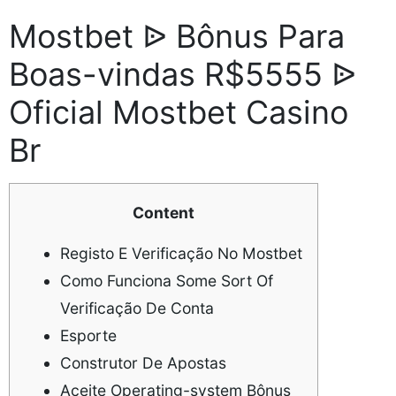
Mostbet ᐉ Bônus Para
Boas-vindas R$5555 ᐉ
Oficial Mostbet Casino
Br
Content
Registo E Verificação No Mostbet
Como Funciona Some Sort Of
Verificação De Conta
Esporte
Construtor De Apostas
Aceite Operating-system Bônus