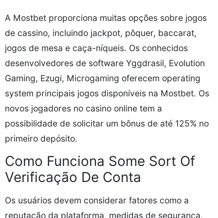
A Mostbet proporciona muitas opções sobre jogos
de cassino, incluindo jackpot, pôquer, baccarat,
jogos de mesa e caça-níqueis. Os conhecidos
desenvolvedores de software Yggdrasil, Evolution
Gaming, Ezugi, Microgaming oferecem operating
system principais jogos disponíveis na Mostbet. Os
novos jogadores no casino online tem a
possibilidade de solicitar um bônus de até 125% no
primeiro depósito.
Como Funciona Some Sort Of
Verificação De Conta
Os usuários devem considerar fatores como a
reputação da plataforma, medidas de segurança,