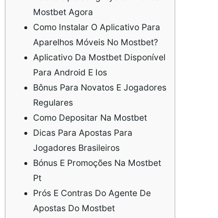
Mostbet Agora
Como Instalar O Aplicativo Para
Aparelhos Móveis No Mostbet?
Aplicativo Da Mostbet Disponível
Para Android E Ios
Bônus Para Novatos E Jogadores
Regulares
Como Depositar Na Mostbet
Dicas Para Apostas Para
Jogadores Brasileiros
Bónus E Promoções Na Mostbet
Pt
Prós E Contras Do Agente De
Apostas Do Mostbet