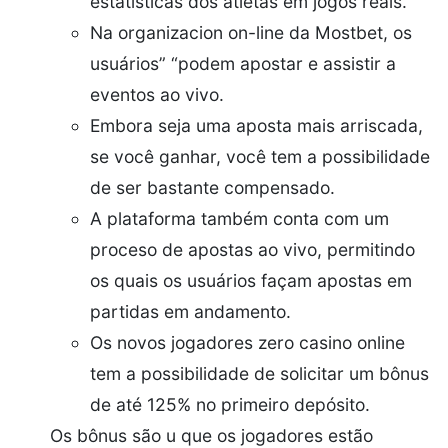
estatísticas dos atletas em jogos reais.
Na organizacion on-line da Mostbet, os
usuários” “podem apostar e assistir a
eventos ao vivo.
Embora seja uma aposta mais arriscada,
se você ganhar, você tem a possibilidade
de ser bastante compensado.
A plataforma também conta com um
proceso de apostas ao vivo, permitindo
os quais os usuários façam apostas em
partidas em andamento.
Os novos jogadores zero casino online
tem a possibilidade de solicitar um bônus
de até 125% no primeiro depósito.
Os bônus são u que os jogadores estão