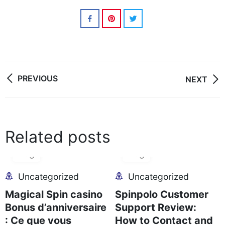
Post
PREVIOUS
NEXT
navigation
Related posts
06
06
Aug
Aug
Uncategorized
Uncategorized
Magical Spin casino
Spinpolo Customer
Bonus d’anniversaire
Support Review:
: Ce que vous
How to Contact and