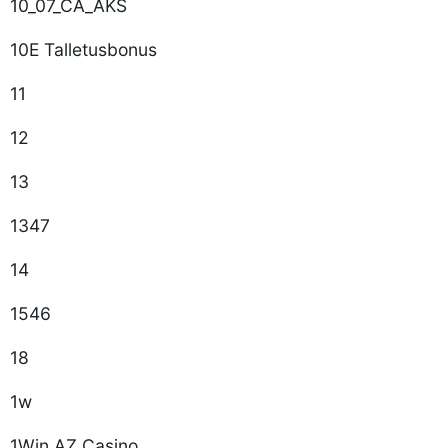
10_07_CA_AKS
10E Talletusbonus
11
12
13
1347
14
1546
18
1w
1Win AZ Casino