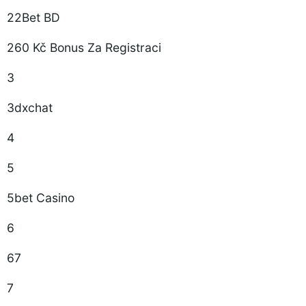
22Bet BD
260 Kč Bonus Za Registraci
3
3dxchat
4
5
5bet Casino
6
67
7