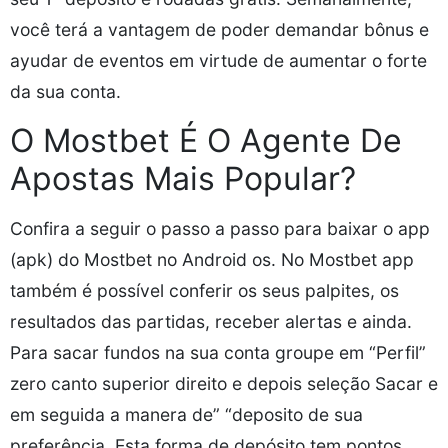
você terá a vantagem de poder demandar bônus e
ayudar de eventos em virtude de aumentar o forte
da sua conta.
O Mostbet É O Agente De
Apostas Mais Popular?
Confira a seguir o passo a passo para baixar o app
(apk) do Mostbet no Android os. No Mostbet app
também é possível conferir os seus palpites, os
resultados das partidas, receber alertas e ainda.
Para sacar fundos na sua conta groupe em “Perfil”
zero canto superior direito e depois seleção Sacar e
em seguida a manera de” “deposito de sua
preferência. Esta forma de depósito tem pontos