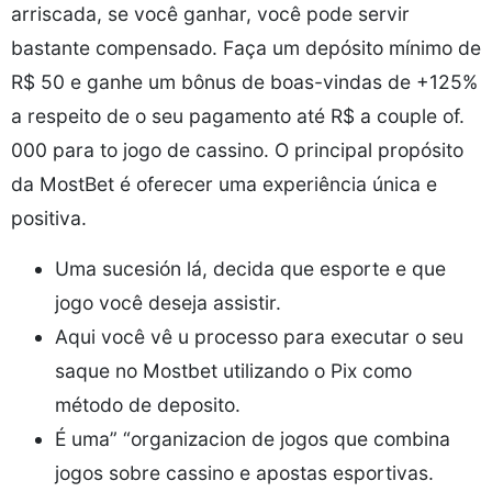
arriscada, se você ganhar, você pode servir
bastante compensado. Faça um depósito mínimo de
R$ 50 e ganhe um bônus de boas-vindas de +125%
a respeito de o seu pagamento até R$ a couple of.
000 para to jogo de cassino. O principal propósito
da MostBet é oferecer uma experiência única e
positiva.
Uma sucesión lá, decida que esporte e que
jogo você deseja assistir.
Aqui você vê u processo para executar o seu
saque no Mostbet utilizando o Pix como
método de deposito.
É uma” “organizacion de jogos que combina
jogos sobre cassino e apostas esportivas.