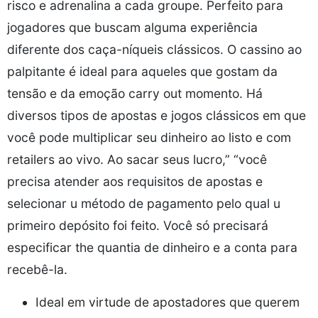
risco e adrenalina a cada groupe. Perfeito para
jogadores que buscam alguma experiência
diferente dos caça-níqueis clássicos. O cassino ao
palpitante é ideal para aqueles que gostam da
tensão e da emoção carry out momento. Há
diversos tipos de apostas e jogos clássicos em que
você pode multiplicar seu dinheiro ao listo e com
retailers ao vivo. Ao sacar seus lucro,” “você
precisa atender aos requisitos de apostas e
selecionar u método de pagamento pelo qual u
primeiro depósito foi feito. Você só precisará
especificar the quantia de dinheiro e a conta para
recebê-la.
Ideal em virtude de apostadores que querem