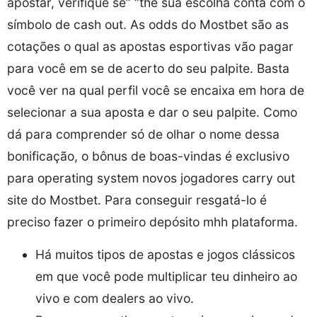
apostar, verifique se” “the sua escolha conta com o
símbolo de cash out. As odds do Mostbet são as
cotações o qual as apostas esportivas vão pagar
para você em se de acerto do seu palpite. Basta
você ver na qual perfil você se encaixa em hora de
selecionar a sua aposta e dar o seu palpite. Como
dá para comprender só de olhar o nome dessa
bonificação, o bônus de boas-vindas é exclusivo
para operating system novos jogadores carry out
site do Mostbet. Para conseguir resgatá-lo é
preciso fazer o primeiro depósito mhh plataforma.
Há muitos tipos de apostas e jogos clássicos
em que você pode multiplicar teu dinheiro ao
vivo e com dealers ao vivo.