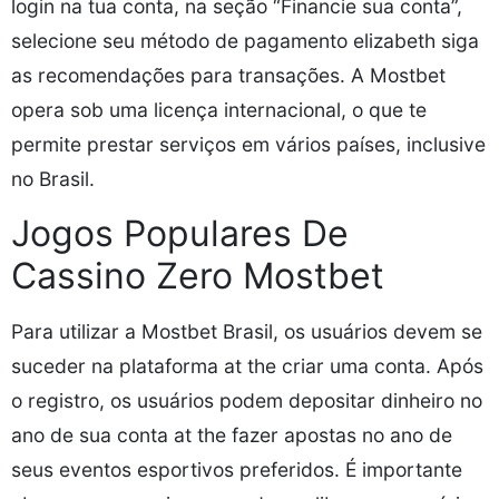
login na tua conta, na seção “Financie sua conta”,
selecione seu método de pagamento elizabeth siga
as recomendações para transações. A Mostbet
opera sob uma licença internacional, o que te
permite prestar serviços em vários países, inclusive
no Brasil.
Jogos Populares De
Cassino Zero Mostbet
Para utilizar a Mostbet Brasil, os usuários devem se
suceder na plataforma at the criar uma conta. Após
o registro, os usuários podem depositar dinheiro no
ano de sua conta at the fazer apostas no ano de
seus eventos esportivos preferidos. É importante