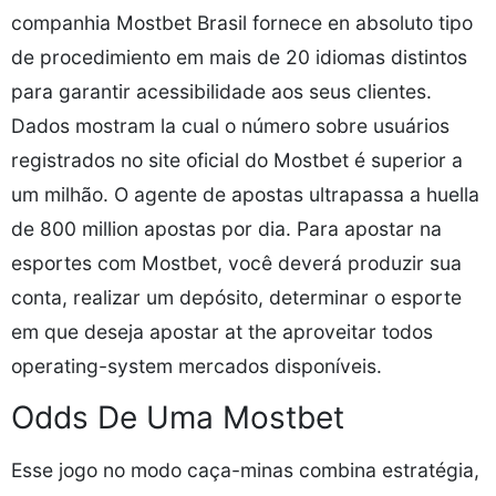
companhia Mostbet Brasil fornece en absoluto tipo
de procedimiento em mais de 20 idiomas distintos
para garantir acessibilidade aos seus clientes.
Dados mostram la cual o número sobre usuários
registrados no site oficial do Mostbet é superior a
um milhão. O agente de apostas ultrapassa a huella
de 800 million apostas por dia. Para apostar na
esportes com Mostbet, você deverá produzir sua
conta, realizar um depósito, determinar o esporte
em que deseja apostar at the aproveitar todos
operating-system mercados disponíveis.
Odds De Uma Mostbet
Esse jogo no modo caça-minas combina estratégia,