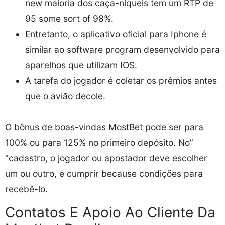
new maioria dos caça-níqueis tem um RTP de
95 some sort of 98%.
Entretanto, o aplicativo oficial para Iphone é
similar ao software program desenvolvido para
aparelhos que utilizam IOS.
A tarefa do jogador é coletar os prêmios antes
que o avião decole.
O bônus de boas-vindas MostBet pode ser para
100% ou para 125% no primeiro depósito. No”
“cadastro, o jogador ou apostador deve escolher
um ou outro, e cumprir because condições para
recebê-lo.
Contatos E Apoio Ao Cliente Da