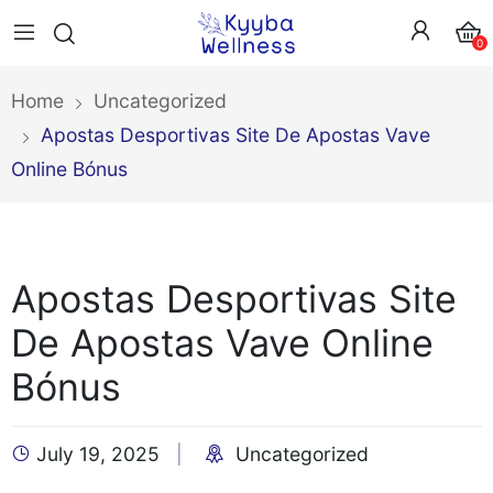
0
Home
Uncategorized
Apostas Desportivas Site De Apostas Vave
Online Bónus
Apostas Desportivas Site
De Apostas Vave Online
Bónus
July 19, 2025
Uncategorized