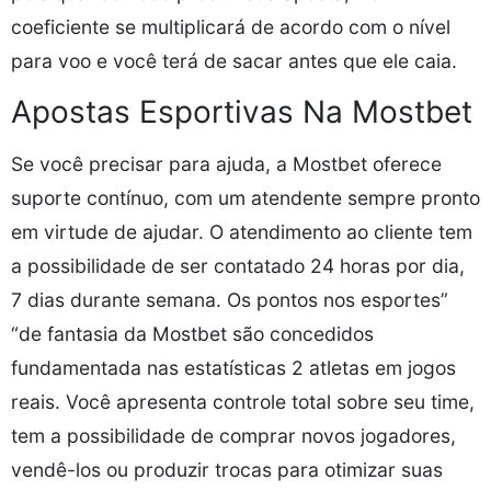
coeficiente se multiplicará de acordo com o nível
para voo e você terá de sacar antes que ele caia.
Apostas Esportivas Na Mostbet
Se você precisar para ajuda, a Mostbet oferece
suporte contínuo, com um atendente sempre pronto
em virtude de ajudar. O atendimento ao cliente tem
a possibilidade de ser contatado 24 horas por dia,
7 dias durante semana. Os pontos nos esportes”
“de fantasia da Mostbet são concedidos
fundamentada nas estatísticas 2 atletas em jogos
reais. Você apresenta controle total sobre seu time,
tem a possibilidade de comprar novos jogadores,
vendê-los ou produzir trocas para otimizar suas