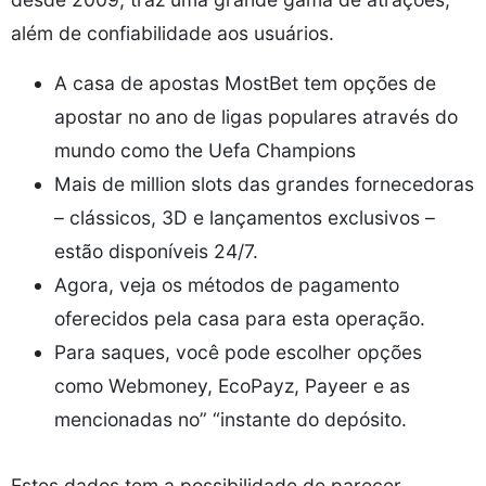
além de confiabilidade aos usuários.
A casa de apostas MostBet tem opções de
apostar no ano de ligas populares através do
mundo como the Uefa Champions
Mais de million slots das grandes fornecedoras
– clássicos, 3D e lançamentos exclusivos –
estão disponíveis 24/7.
Agora, veja os métodos de pagamento
oferecidos pela casa para esta operação.
Para saques, você pode escolher opções
como Webmoney, EcoPayz, Payeer e as
mencionadas no” “instante do depósito.
Estes dados tem a possibilidade de parecer