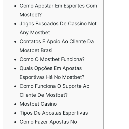
Como Apostar Em Esportes Com
Mostbet?
Jogos Buscados De Cassino Not
Any Mostbet
Contatos E Apoio Ao Cliente Da
Mostbet Brasil
Como O Mostbet Funciona?
Quais Opções Em Apostas
Esportivas Há No Mostbet?
Como Funciona O Suporte Ao
Cliente De Mostbet?
Mostbet Casino
Tipos De Apostas Esportivas
Como Fazer Apostas No