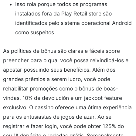
Isso rola porque todos os programas
instalados fora da Play Retail store são
identificados pelo sistema operacional Android
como suspeitos.
As políticas de bônus são claras e fáceis sobre
preencher para o qual você possa reivindicá-los e
apostar possuindo seus benefícios. Além dos
grandes prêmios a serem lucro, você pode
rehabilitar promoções como o bônus de boas-
vindas, 10% de devolución e um jackpot feature
exclusivo. O cassino oferece uma ótima experiência
para os entusiastas de jogos de azar. Ao se
registrar e fazer login, você pode obter 125% do
seu 1º depósito e rodadas grátis. Semanalmente,