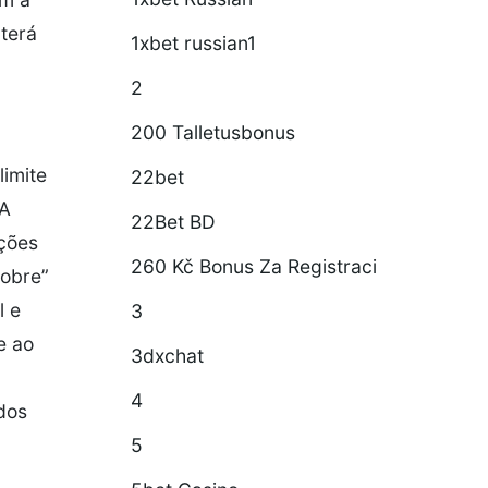
 terá
1xbet russian1
2
200 Talletusbonus
imite
22bet
 A
22Bet BD
ções
260 Kč Bonus Za Registraci
sobre”
l e
3
e ao
3dxchat
4
dos
5