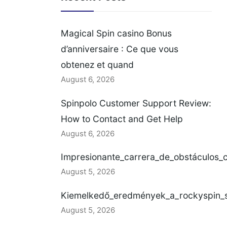
Magical Spin casino Bonus
d’anniversaire : Ce que vous
obtenez et quand
August 6, 2026
Spinpolo Customer Support Review:
How to Contact and Get Help
August 6, 2026
Impresionante_carrera_de_obstáculos_
August 5, 2026
Kiemelkedő_eredmények_a_rockyspin_se
August 5, 2026