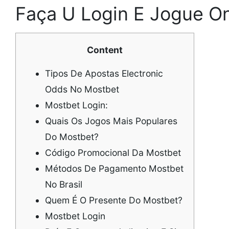
Faça U Login E Jogue On
Content
Tipos De Apostas Electronic
Odds No Mostbet
Mostbet Login:
Quais Os Jogos Mais Populares
Do Mostbet?
Código Promocional Da Mostbet
Métodos De Pagamento Mostbet
No Brasil
Quem É O Presente Do Mostbet?
Mostbet Login