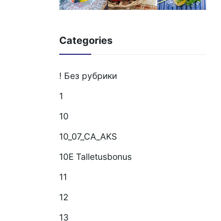
Categories
! Без рубрики
1
10
10_07_CA_AKS
10E Talletusbonus
11
12
13