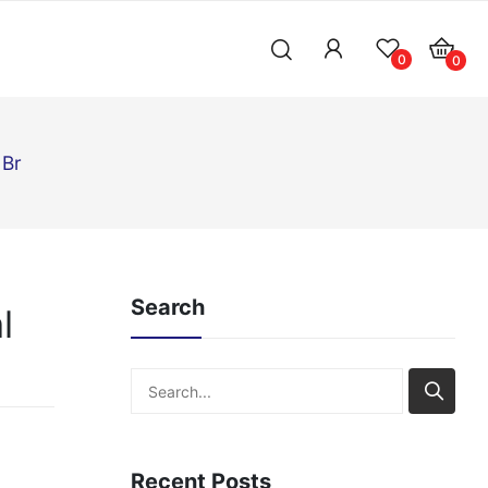
0
0
 Br
Search
l
Search
Recent Posts