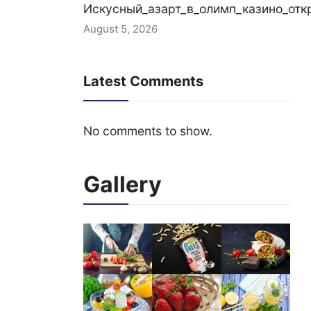
Искусный_азарт_в_олимп_казино_отк
August 5, 2026
Latest Comments
No comments to show.
Gallery