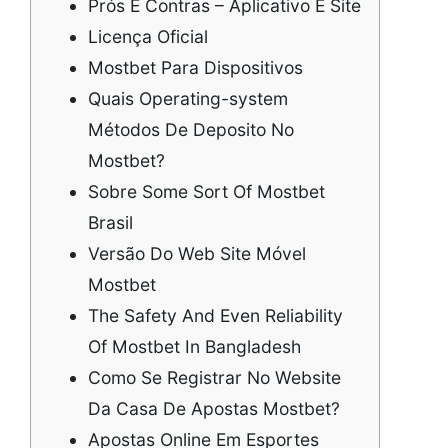
Prós E Contras – Aplicativo E Site
Licença Oficial
Mostbet Para Dispositivos
Quais Operating-system
Métodos De Deposito No
Mostbet?
Sobre Some Sort Of Mostbet
Brasil
Versão Do Web Site Móvel
Mostbet
The Safety And Even Reliability
Of Mostbet In Bangladesh
Como Se Registrar No Website
Da Casa De Apostas Mostbet?
Apostas Online Em Esportes