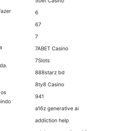
5bet Casino
fazer
6
67
7
a
7ABET Casino
7Slots
da.
888starz bd
8ty8 Casino
 os
941
uindo
a16z generative ai
addiction help