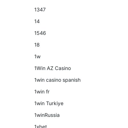
1347
14
1546
18
1w
1Win AZ Casino
1win casino spanish
1win fr
1win Turkiye
1winRussia
1xbet