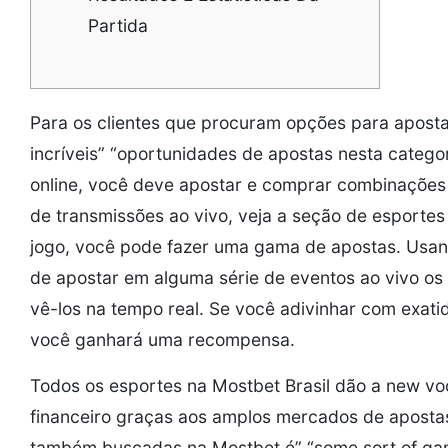
Partida
Para os clientes que procuram opções para aposta
incríveis” “oportunidades de apostas nesta catego
online, você deve apostar e comprar combinações 
de transmissões ao vivo, veja a seção de esportes
jogo, você pode fazer uma gama de apostas. Usan
de apostar em alguma série de eventos ao vivo os
vê-los na tempo real. Se você adivinhar com exati
você ganhará uma recompensa.
Todos os esportes na Mostbet Brasil dão a new você
financeiro graças aos amplos mercados de aposta
também buscadas na Mostbet é” “some sort of gam