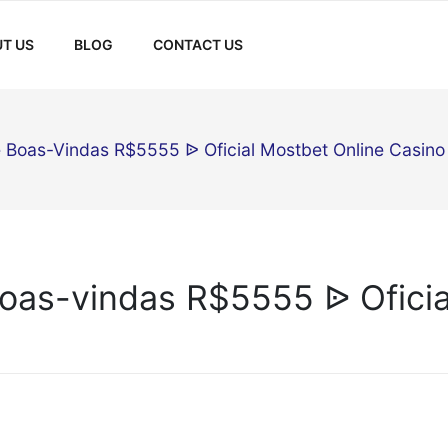
T US
BLOG
CONTACT US
Boas-Vindas R$5555 ᐉ Oficial Mostbet Online Casino
oas-vindas R$5555 ᐉ Oficia