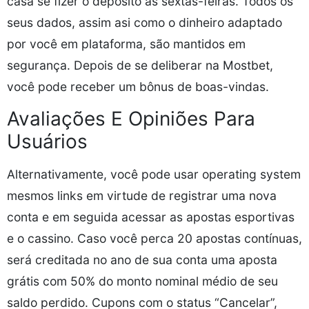
casa se fizer o depósito às sextas-feiras. Todos os
seus dados, assim asi como o dinheiro adaptado
por você em plataforma, são mantidos em
segurança. Depois de se deliberar na Mostbet,
você pode receber um bônus de boas-vindas.
Avaliações E Opiniões Para
Usuários
Alternativamente, você pode usar operating system
mesmos links em virtude de registrar uma nova
conta e em seguida acessar as apostas esportivas
e o cassino. Caso você perca 20 apostas contínuas,
será creditada no ano de sua conta uma aposta
grátis com 50% do monto nominal médio de seu
saldo perdido. Cupons com o status “Cancelar”,