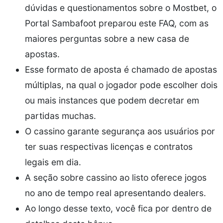
dúvidas e questionamentos sobre o Mostbet, o
Portal Sambafoot preparou este FAQ, com as
maiores perguntas sobre a new casa de
apostas.
Esse formato de aposta é chamado de apostas
múltiplas, na qual o jogador pode escolher dois
ou mais instances que podem decretar em
partidas muchas.
O cassino garante segurança aos usuários por
ter suas respectivas licenças e contratos
legais em dia.
A seção sobre cassino ao listo oferece jogos
no ano de tempo real apresentando dealers.
Ao longo desse texto, você fica por dentro de