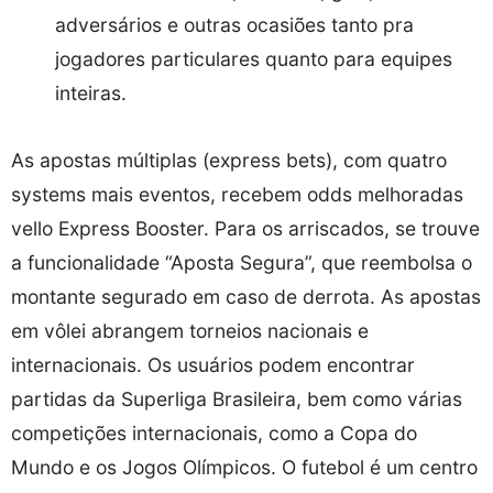
adversários e outras ocasiões tanto pra
jogadores particulares quanto para equipes
inteiras.
As apostas múltiplas (express bets), com quatro
systems mais eventos, recebem odds melhoradas
vello Express Booster. Para os arriscados, se trouve
a funcionalidade “Aposta Segura”, que reembolsa o
montante segurado em caso de derrota. As apostas
em vôlei abrangem torneios nacionais e
internacionais. Os usuários podem encontrar
partidas da Superliga Brasileira, bem como várias
competições internacionais, como a Copa do
Mundo e os Jogos Olímpicos. O futebol é um centro