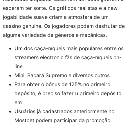
esperam ter sorte. Os gráficos realistas e a new
jogabilidade suave criam a atmosfera de um
cassino genuine. Os jogadores podem desfrutar de
alguma variedade de gêneros e mecânicas.
Um dos caça-níqueis mais populares entre os
streamers electronic fãs de caça-níqueis on-
line.
Mini, Bacará Supremo e diversos outros.
Para obter o bônus de 125% no primeiro
depósito, é preciso fazer u primeiro depósito
em
Usuários já cadastrados anteriormente no
Mostbet podem participar da promoção.