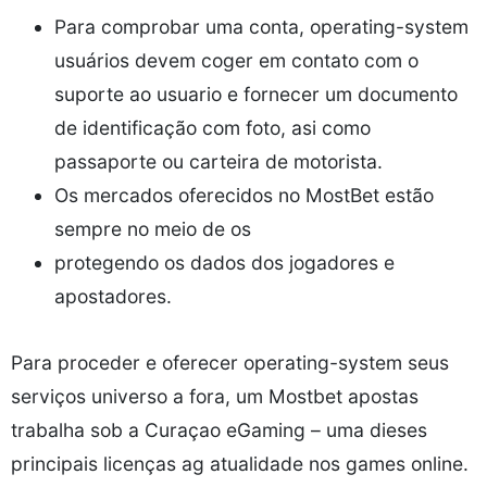
Para comprobar uma conta, operating-system
usuários devem coger em contato com o
suporte ao usuario e fornecer um documento
de identificação com foto, asi como
passaporte ou carteira de motorista.
Os mercados oferecidos no MostBet estão
sempre no meio de os
protegendo os dados dos jogadores e
apostadores.
Para proceder e oferecer operating-system seus
serviços universo a fora, um Mostbet apostas
trabalha sob a Curaçao eGaming – uma dieses
principais licenças ag atualidade nos games online.