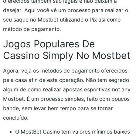
oferecidos também são legais e não deixam a
desejar. Aqui você vê um processo para realizar o
seu saque no Mostbet utilizando o Pix asi como
método de pagamento.
Jogos Populares De
Cassino Simply No Mostbet
Agora, veja os métodos de pagamento oferecidos
pela casa afin de esta operação. Não tem segredo
algum de como realizar apostas esportivas not any
Mostbet. É um processo simples, feito com poucos
bande, sem levar bem tempo para se tornar
concluído.
O MostBet Casino tem valores mínimos baixos