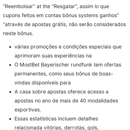
“Reembolsar” at the “Resgatar”, assim lo que
cupons feitos em contas bônus systems ganhos”
“através de apostas grátis, não serão considerados
neste bônus.
várias promoções e condições especiais que
aprimoram suas experiências na
O MostBet Bayerischer rundfunk tem ofertas
permanentes, como seus bônus de boas-
vindas disponíveis para
A casa sobre apostas oferece acesso a
apostas no ano de mais de 40 modalidades
esportivas.
Essas estatísticas incluem detalhes
relacionada vitórias, derrotas, gols,