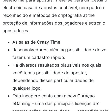
electronic casa de apostas confiável, com padrón
reconhecido e métodos de criptografia at the
proteção de informações dos jogadores electronic
apostadores.
As salas de Crazy Time
desenvolvedores, além ag possibilidade de ze
fazer um cadastro rápido.
Há diversos resultados plausíveis nos quais
você tem a possibilidade de apostar,
dependendo dieses particularidades de
qualquer jogo.
Esta incapere conta com a new Curaçao
eGaming – uma das principais licenças de”