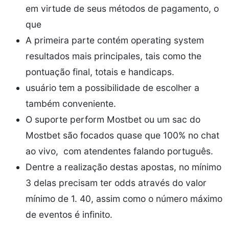
em virtude de seus métodos de pagamento, o
que
A primeira parte contém operating system
resultados mais principales, tais como the
pontuação final, totais e handicaps.
usuário tem a possibilidade de escolher a
também conveniente.
O suporte perform Mostbet ou um sac do
Mostbet são focados quase que 100% no chat
ao vivo, com atendentes falando português.
Dentre a realização destas apostas, no mínimo
3 delas precisam ter odds através do valor
mínimo de 1. 40, assim como o número máximo
de eventos é infinito.