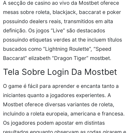
A secção de casino ao vivo da Mostbet oferece
mesas sobre roleta, blackjack, baccarat e poker
possuindo dealers reais, transmitidos em alta
definição. Os jogos “Live” são destacados
possuindo etiquetas verdes at the incluem títulos
buscados como “Lightning Roulette”, “Speed
Baccarat” elizabeth “Dragon Tiger”
mostbet
.
Tela Sobre Login Da Mostbet
O game é fácil para aprender e encanta tanto a
iniciantes quanto a jogadores experientes. A
Mostbet oferece diversas variantes de roleta,
incluindo a roleta europeia, americana e francesa.
Os jogadores podem apostar em distintas
resultados enquanto observam as rodas girarem e