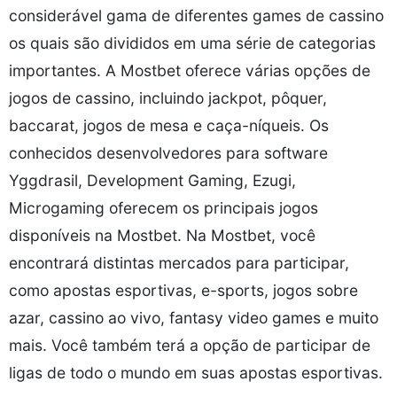
considerável gama de diferentes games de cassino
os quais são divididos em uma série de categorias
importantes. A Mostbet oferece várias opções de
jogos de cassino, incluindo jackpot, pôquer,
baccarat, jogos de mesa e caça-níqueis. Os
conhecidos desenvolvedores para software
Yggdrasil, Development Gaming, Ezugi,
Microgaming oferecem os principais jogos
disponíveis na Mostbet. Na Mostbet, você
encontrará distintas mercados para participar,
como apostas esportivas, e-sports, jogos sobre
azar, cassino ao vivo, fantasy video games e muito
mais. Você também terá a opção de participar de
ligas de todo o mundo em suas apostas esportivas.