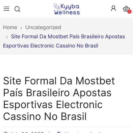
0
Home
Uncategorized
Site Formal Da Mostbet País Brasileiro Apostas
Esportivas Electronic Cassino No Brasil
Site Formal Da Mostbet
País Brasileiro Apostas
Esportivas Electronic
Cassino No Brasil