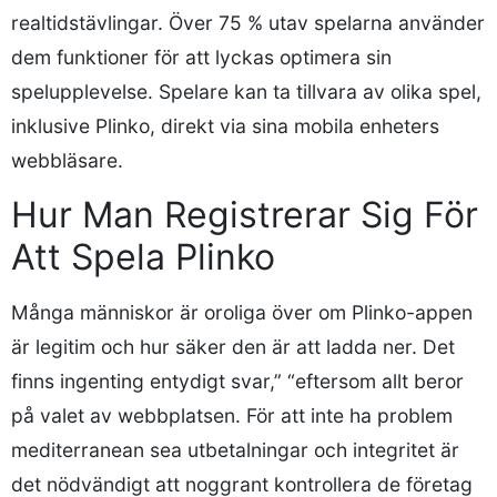
realtidstävlingar. Över 75 % utav spelarna använder
dem funktioner för att lyckas optimera sin
spelupplevelse. Spelare kan ta tillvara av olika spel,
inklusive Plinko, direkt via sina mobila enheters
webbläsare.
Hur Man Registrerar Sig För
Att Spela Plinko
Många människor är oroliga över om Plinko-appen
är legitim och hur säker den är att ladda ner. Det
finns ingenting entydigt svar,” “eftersom allt beror
på valet av webbplatsen. För att inte ha problem
mediterranean sea utbetalningar och integritet är
det nödvändigt att noggrant kontrollera de företag