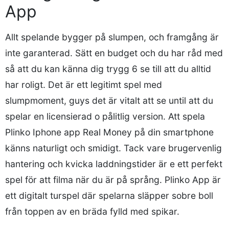
App
Allt spelande bygger på slumpen, och framgång är
inte garanterad. Sätt en budget och du har råd med
så att du kan känna dig trygg 6 se till att du alltid
har roligt. Det är ett legitimt spel med
slumpmoment, guys det är vitalt att se until att du
spelar en licensierad o pålitlig version. Att spela
Plinko Iphone app Real Money på din smartphone
känns naturligt och smidigt. Tack vare brugervenlig
hantering och kvicka laddningstider är e ett perfekt
spel för att filma när du är på språng. Plinko App är
ett digitalt turspel där spelarna släpper sobre boll
från toppen av en bräda fylld med spikar.