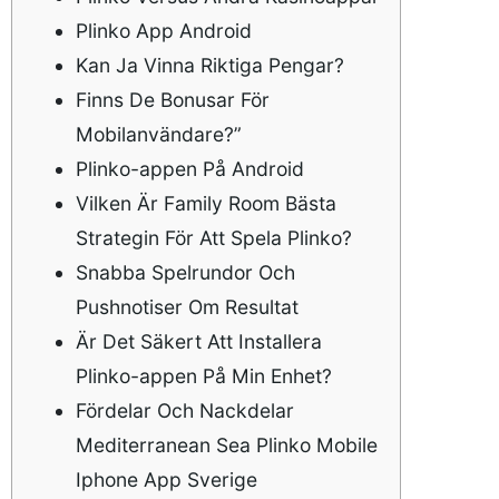
Plinko App Android
Kan Ja Vinna Riktiga Pengar?
Finns De Bonusar För
Mobilanvändare?”
Plinko-appen På Android
Vilken Är Family Room Bästa
Strategin För Att Spela Plinko?
Snabba Spelrundor Och
Pushnotiser Om Resultat
Är Det Säkert Att Installera
Plinko-appen På Min Enhet?
Fördelar Och Nackdelar
Mediterranean Sea Plinko Mobile
Iphone App Sverige