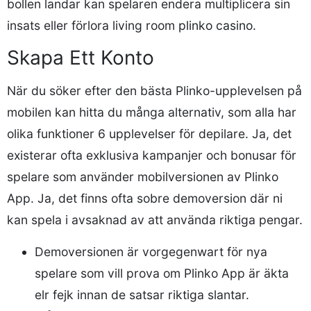
bollen landar kan spelaren endera multiplicera sin
insats eller förlora living room
plinko casino
.
Skapa Ett Konto
När du söker efter den bästa Plinko-upplevelsen på
mobilen kan hitta du många alternativ, som alla har
olika funktioner 6 upplevelser för depilare. Ja, det
existerar ofta exklusiva kampanjer och bonusar för
spelare som använder mobilversionen av Plinko
App. Ja, det finns ofta sobre demoversion där ni
kan spela i avsaknad av att använda riktiga pengar.
Demoversionen är vorgegenwart för nya
spelare som vill prova om Plinko App är äkta
elr fejk innan de satsar riktiga slantar.