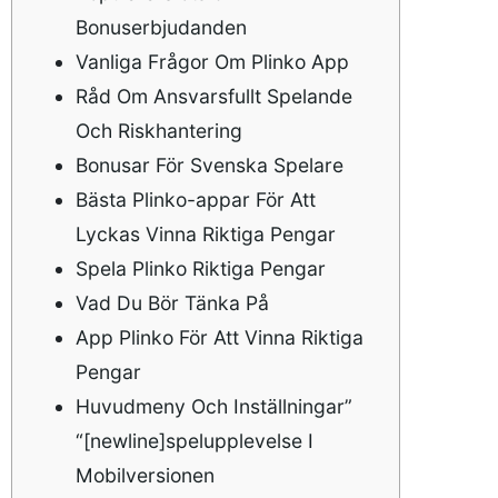
Bonuserbjudanden
Vanliga Frågor Om Plinko App
Råd Om Ansvarsfullt Spelande
Och Riskhantering
Bonusar För Svenska Spelare
Bästa Plinko-appar För Att
Lyckas Vinna Riktiga Pengar
Spela Plinko Riktiga Pengar
Vad Du Bör Tänka På
App Plinko För Att Vinna Riktiga
Pengar
Huvudmeny Och Inställningar”
“[newline]spelupplevelse I
Mobilversionen