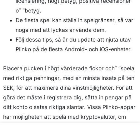
licensiering, högt betyg, positiva recensioner
o” “betyg.
De flesta spel kan ställa in spelgränser, så var
noga med att lyckas använda dem.
Följ dessa tips, så är du update att njuta utav
Plinko på de flesta Android- och iOS-enheter.
Placera pucken i högt värderade fickor och” “spela
med riktiga penningar, med en minsta insats på ten
SEK, för att maximera dina vinstmöjligheter. För att
göra det måste i registrera dig, sätta in pengar på
ditt konto o satsa riktiga slantar. Vissa Plinko-appar
har möjligheten att spela med kryptovalutor, om
man kollar på plattform och vilka betalningsmetoder
och stöds. Vi rekommenderar att du granskar