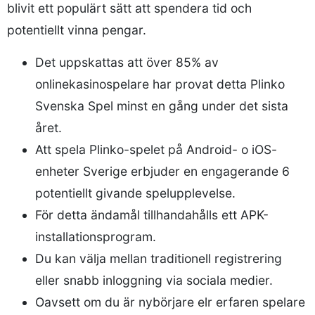
blivit ett populärt sätt att spendera tid och
potentiellt vinna pengar.
Det uppskattas att över 85% av
onlinekasinospelare har provat detta Plinko
Svenska Spel minst en gång under det sista
året.
Att spela Plinko-spelet på Android- o iOS-
enheter Sverige erbjuder en engagerande 6
potentiellt givande spelupplevelse.
För detta ändamål tillhandahålls ett APK-
installationsprogram.
Du kan välja mellan traditionell registrering
eller snabb inloggning via sociala medier.
Oavsett om du är nybörjare elr erfaren spelare