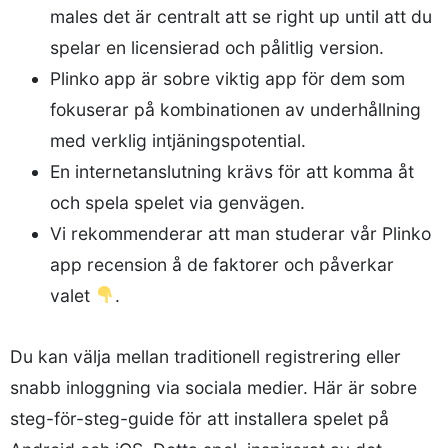
males det är centralt att se right up until att du
spelar en licensierad och pålitlig version.
Plinko app är sobre viktig app för dem som
fokuserar på kombinationen av underhållning
med verklig intjäningspotential.
En internetanslutning krävs för att komma åt
och spela spelet via genvägen.
Vi rekommenderar att man studerar vår Plinko
app recension å de faktorer och påverkar
valet
.
Du kan välja mellan traditionell registrering eller
snabb inloggning via sociala medier. Här är sobre
steg-för-steg-guide för att installera spelet på