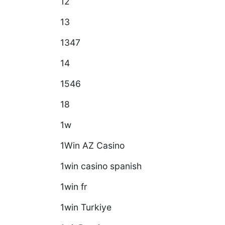
12
ntes y
Alkalmazása a Mindennapi Életben
13
A Rockyspin és a Hosszú Távú
Egészségmegőrzés A Rockyspin
1347
és a Táplálkozás Kapcsolata A
14
Rockyspin[…]
1546
18
1w
1Win AZ Casino
1win casino spanish
1win fr
1win Turkiye