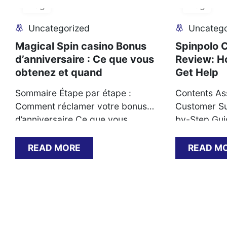
Aug
Aug
Uncategorized
Uncatego
Magical Spin casino Bonus
Spinpolo 
d’anniversaire : Ce que vous
Review: H
obtenez et quand
Get Help
Sommaire Étape par étape :
Contents As
Comment réclamer votre bonus
Customer Su
d’anniversaire Ce que vous
by-Step Gui
recevez : types de bonus et
Support Su
conditions de mise Documents
Support Sce
READ MORE
READ M
requis pour valider l’offre
Resolutions
Problèmes courants et solutions
What You M
lors de la réclamation Délais
Methods and
typiques et méthodes de retrait
Practical Ti
des gains Comparaison avec les
Unresolved 
autres promotions du casino Étape
Spinpolo’s 