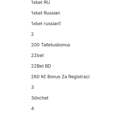
1xbet RU
1xbet Russian
1xbet russian1
2
200 Talletusbonus
22bet
22Bet BD
260 Kč Bonus Za Registraci
3
3dxchat
4