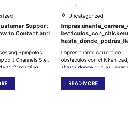
Aug
rized
Uncategorized
Customer Support
Impresionante_carrera
ow to Contact and
bstáculos_con_chicken
hasta_dónde_podrás_ll
sessing Spinpolo’s
Impresionante carrera de
pport Channels Step-
obstáculos con chickenroad
de to Contacting
¿hasta dónde podrás llevar a
ccessfully Common
gallina sin accidente La
narios and Their
Importancia de la Anticipaci
ORE
READ MORE
 KYC Documentation:
los Reflejos Estrategias para
ust Prepare Payment
Minimizar el Riesgo El Aspec
 Withdrawal Timings
Adictivo del Juego La Psicol
ps for Escalating
del Juego y la Recompensa
Issues Assessing
Chickenroad y la Comunida
Customer Support
Online El Impacto de las