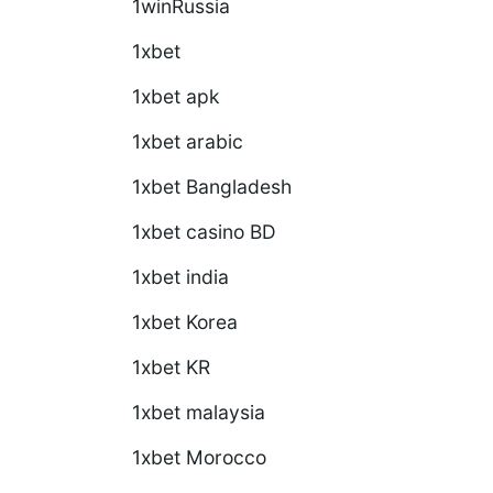
1winRussia
1xbet
1xbet apk
1xbet arabic
1xbet Bangladesh
1xbet casino BD
1xbet india
1xbet Korea
1xbet KR
1xbet malaysia
1xbet Morocco