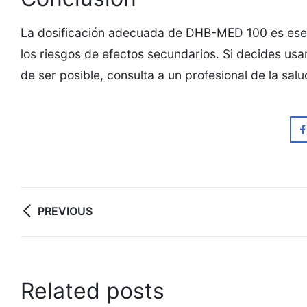
La dosificación adecuada de DHB-MED 100 es esenc
los riesgos de efectos secundarios. Si decides usa
de ser posible, consulta a un profesional de la sa
Post
PREVIOUS
navigation
Related posts
06
06