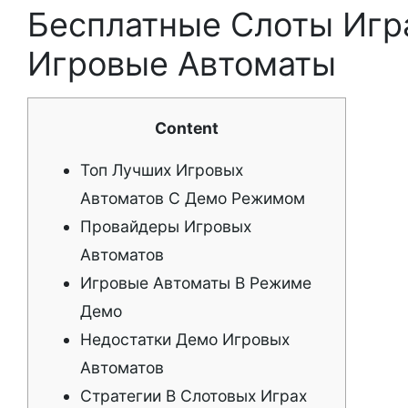
Бесплатные Слоты Игр
Игровые Автоматы
Content
Топ Лучших Игровых
Автоматов С Демо Режимом
Провайдеры Игровых
Автоматов
Игровые Автоматы В Режиме
Демо
Недостатки Демо Игровых
Автоматов
Стратегии В Слотовых Играх