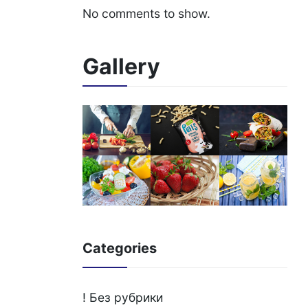
No comments to show.
Gallery
Categories
! Без рубрики