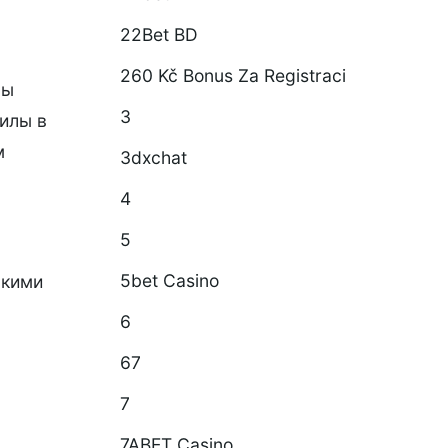
22Bet BD
260 Kč Bonus Za Registraci
ны
3
илы в
м
3dxchat
4
5
5bet Casino
скими
6
67
7
7ABET Casino