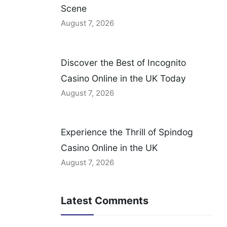
Scene
August 7, 2026
Discover the Best of Incognito
Casino Online in the UK Today
August 7, 2026
Experience the Thrill of Spindog
Casino Online in the UK
August 7, 2026
Latest Comments