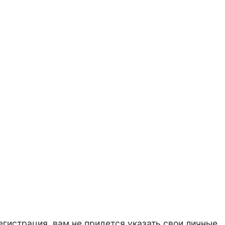
гистрация, вам не придется указать свои личные,