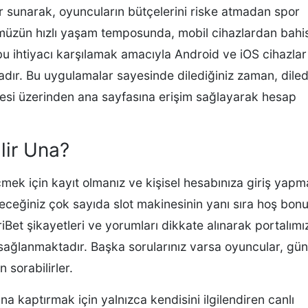
er sunarak, oyuncuların bütçelerini riske atmadan spor
nümüzün hızlı yaşam temposunda, mobil cihazlardan bahi
 bu ihtiyacı karşılamak amacıyla Android ve iOS cihazlar 
adır. Bu uygulamalar sayesinde dilediğiniz zaman, diled
dresi üzerinden ana sayfasına erişim sağlayarak hesap
lir Una?
k için kayıt olmanız ve kişisel hesabınıza giriş yapm
leceğiniz çok sayıda slot makinesinin yanı sıra hoş bonu
Bet şikayetleri ve yorumları dikkate alınarak portalımız
k sağlanmaktadır. Başka sorularınız varsa oyuncular, gü
 sorabilirler.
 kaptırmak için yalnızca kendisini ilgilendiren canlı