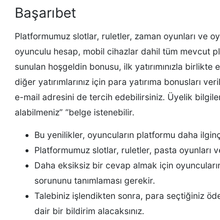
Başarıbet
Platformumuz slotlar, ruletler, zaman oyunları ve o
oyunculu hesap, mobil cihazlar dahil tüm mevcut pl
sunulan hoşgeldin bonusu, ilk yatırımınızla birlikte
diğer yatırımlarınız için para yatırıma bonusları ver
e-mail adresini de tercih edebilirsiniz. Üyelik bil
alabilmeniz” “belge istenebilir.
Bu yenilikler, oyuncuların platformu daha ilgi
Platformumuz slotlar, ruletler, pasta oyunları 
Daha eksiksiz bir cevap almak için oyuncular
sorununu tanımlaması gerekir.
Talebiniz işlendikten sonra, para seçtiğiniz ö
dair bir bildirim alacaksınız.