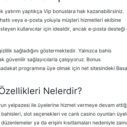
k yatırım yaptıkça Vip bonuslara hak kazanabilirsiniz.
 hattı veya e-posta yoluyla müşteri hizmetleri ekibine
steyen kullanıcılar için idealdir, ancak e-posta desteği
lilik sağladığını göstermektedir. Yalnızca bahis
 güvenilir sağlayıcılarla çalışıyoruz. Bonus
dakat programına üye olmak için net sitesindeki Basa
ellikleri Nelerdir?
 oyun yelpazesi ile üyelerine hizmet vermeye devam ettiğ
bahisleri, slot seçenekleri ve canlı casino oyunları üyel
l düzenlemeler ya da erişim kısıtlamaları nedeniyle zam