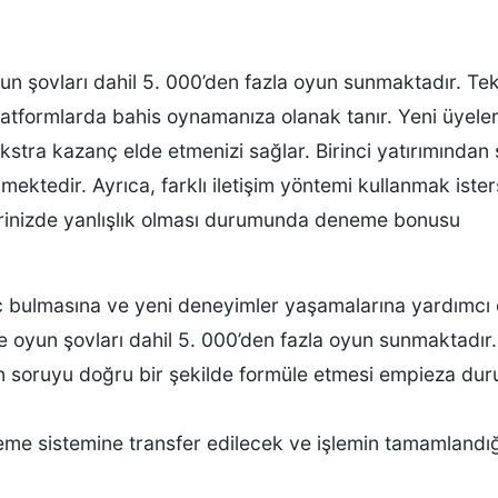
yun şovları dahil 5. 000’den fazla oyun sunmaktadır. Te
atformlarda bahis oynamanıza olanak tanır. Yeni üyeler
 ekstra kazanç elde etmenizi sağlar. Birinci yatırımından
ilmektedir. Ayrıca, farklı iletişim yöntemi kullanmak iste
gilerinizde yanlışlık olması durumunda deneme bonusu
nç bulmasına ve yeni deneyimler yaşamalarına yardımcı 
ve oyun şovları dahil 5. 000’den fazla oyun sunmaktadır.
ın soruyu doğru bir şekilde formüle etmesi empieza du
deme sistemine transfer edilecek ve işlemin tamamlandı