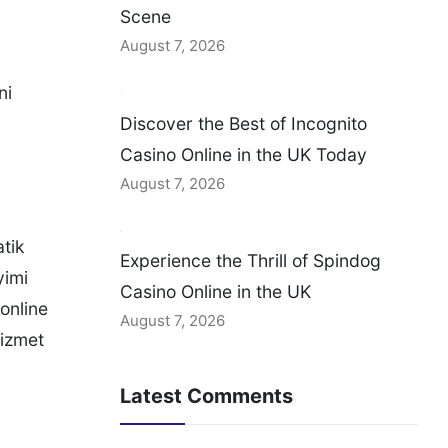
Scene
August 7, 2026
ni
Discover the Best of Incognito
Casino Online in the UK Today
August 7, 2026
atik
Experience the Thrill of Spindog
yimi
Casino Online in the UK
online
August 7, 2026
hizmet
Latest Comments