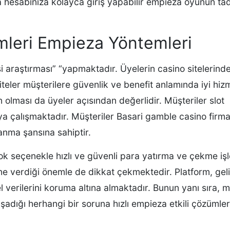
hesabınıza kolayca giriş yapabilir empieza oyunun tad
emleri Empieza Yöntemleri
si araştırması” “yapmaktadır. Üyelerin casino sitelerind
siteler müşterilere güvenlik ve benefit anlamında iyi hiz
 olması da üyeler açısından değerlidir. Müşteriler slot
 çalışmaktadır. Müşteriler Basari gamble casino firm
anma şansına sahiptir.
ok seçenekle hızlı ve güvenli para yatırma ve çekme işl
ine verdiği önemle de dikkat çekmektedir. Platform, gel
sel verilerini koruma altına almaktadır. Bunun yanı sıra, 
şadığı herhangi bir soruna hızlı empieza etkili çözümler