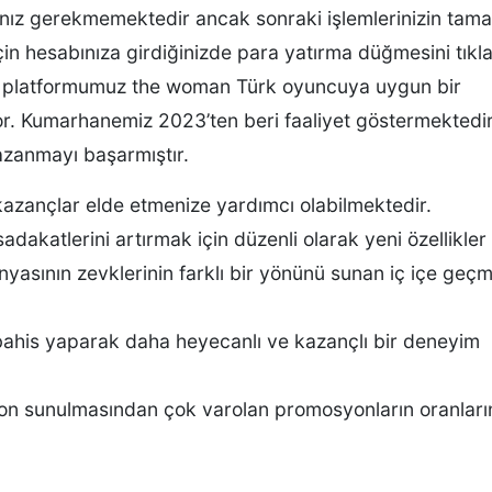
ız gerekmemektedir ancak sonraki işlemlerinizin tam
için hesabınıza girdiğinizde para yatırma düğmesini tıkl
un platformumuz the woman Türk oyuncuya uygun bir
or. Kumarhanemiz 2023’ten beri faaliyet göstermektedir
azanmayı başarmıştır.
azançlar elde etmenize yardımcı olabilmektedir.
akatlerini artırmak için düzenli olarak yeni özellikler 
nyasının zevklerinin farklı bir yönünü sunan iç içe geçm
 bahis yaparak daha heyecanlı ve kazançlı bir deneyim
yon sunulmasından çok varolan promosyonların oranları