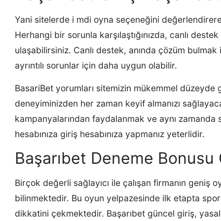
Yani sitelerde i mdi oyna seçeneğini değerlendirere
Herhangi bir sorunla karşılaştığınızda, canlı destek
ulaşabilirsiniz. Canlı destek, anında çözüm bulmak i
ayrıntılı sorunlar için daha uygun olabilir.
BasariBet yorumları sitemizin mükemmel düzeyde giz
deneyiminizden her zaman keyif almanızı sağlayacak
kampanyalarından faydalanmak ve aynı zamanda sa
hesabınıza giriş hesabınıza yapmanız yeterlidir.
Başarıbet Deneme Bonusu Öz
Birçok değerli sağlayıcı ile çalışan firmanın geniş
bilinmektedir. Bu oyun yelpazesinde ilk etapta spor 
dikkatini çekmektedir. Başarıbet güncel giriş, yasa