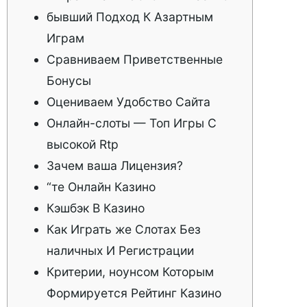
бывший Подход К Азартным
Играм
Сравниваем Приветственные
Бонусы
Оцениваем Удобство Сайта
Онлайн-слоты — Топ Игры С
высокой Rtp
Зачем ваша Лицензия?
“те Онлайн Казино
Кэшбэк В Казино
Как Играть же Слотах Без
наличных И Регистрации
Критерии, ноунсом Которым
Формируется Рейтинг Казино