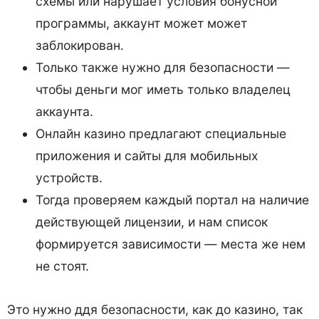
схемы или нарушает условия бонусной
программы, аккаунт может может
заблокирован.
Только также нужно для безопасности —
чтобы деньги мог иметь только владелец
аккаунта.
Онлайн казино предлагают специальные
приложения и сайты для мобильных
устройств.
Тогда проверяем каждый портал на наличие
действующей лицензии, и нам список
формируется зависимости — места же нем
не стоят.
Это нужно ддя безопасности, как до казино, так