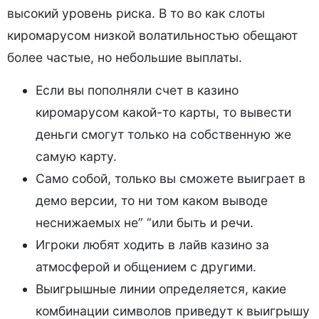
высокий уровень риска. В то во как слоты
киромарусом низкой волатильностью обещают
более частые, но небольшие выплаты.
Если вы пополняли счет в казино
киромарусом какой-то карты, то вывести
деньги смогут только на собственную же
самую карту.
Само собой, только вы сможете выиграет в
демо версии, то ни том каком выводе
неснижаемых не” “или быть и речи.
Игроки любят ходить в лайв казино за
атмосферой и общением с другими.
Выигрышные линии определяется, какие
комбинации символов приведут к выигрышу