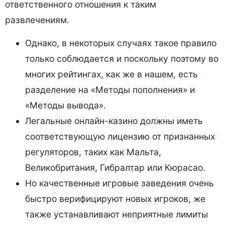
ответственного отношения к таким
развлечениям.
Однако, в некоторых случаях такое правило
только соблюдается и поскольку поэтому во
многих рейтингах, как же в нашем, есть
разделение на «Методы пополнения» и
«Методы вывода».
Легальные онлайн-казино должны иметь
соответствующую лицензию от признанных
регуляторов, таких как Мальта,
Великобритания, Гибралтар или Кюрасао.
Но качественные игровые заведения очень
быстро верифицируют новых игроков, же
также устанавливают неприятные лимиты