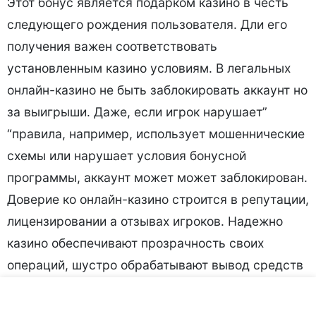
Этот бонус является подарком казино в честь
следующего рождения пользователя. Дли его
получения важен соответствовать
установленным казино условиям. В легальных
онлайн-казино не быть заблокировать аккаунт но
за выигрыши. Даже, если игрок нарушает”
“правила, например, использует мошеннические
схемы или нарушает условия бонусной
программы, аккаунт может может заблокирован.
Доверие ко онлайн-казино строится в репутации,
лицензировании а отзывах игроков. Надежно
казино обеспечивают прозрачность своих
операций, шустро обрабатывают вывод средств
и имеют подобную службу поддержки.