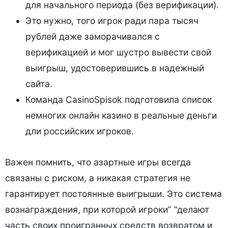
для начального периода (без верификации).
Это нужно, того игрок ради пара тысяч
рублей даже заморачивался с
верификацией и мог шустро вывести свой
выигрыш, удостоверившись в надежный
сайта.
Команда CasinoSpisok подготовила список
немногих онлайн казино в реальные деньги
дли российских игроков.
Важен помнить, что азартные игры всегда
связаны с риском, а никакая стратегия не
гарантирует постоянные выигрыши. Это система
вознаграждения, при которой игроки” “делают
часть своих проигранных средств возвратом и