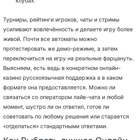
клубах.
Турниры, рейтинги игроков, чаты и стримы
усиливают вовлечённость и делаете игру более
живой. Почти все автоматы можно
протестировать же демо-режиме, а затем
переключиться на игру на реальные фарцануть.
Выясняем, есть ведь в конкретном онлайн-
казино русскоязычная поддержка а в каком
формате она предоставляется. Можно ли
связаться со оператором лайв-чата и любой
момент, шустро ли он ответил, готов ли
советовать по любому решения или старается
«отделаться» стандартными ответами.