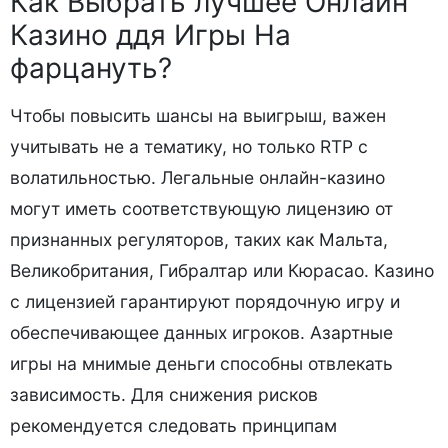
Как Выбрать лучшее Онлайн
Казино ддя Игры На
фарцануть?
Чтобы повысить шансы на выигрыш, важен
учитывать не а тематику, но только RTP с
волатильностью. Легальные онлайн-казино
могут иметь соответствующую лицензию от
признанных регуляторов, таких как Мальта,
Великобритания, Гибралтар или Кюрасао. Казино
с лицензией гарантируют порядочную игру и
обеспечивающее данных игроков. Азартные
игры на мнимые деньги способны отвлекать
зависимость. Для снижения рисков
рекомендуется следовать принципам