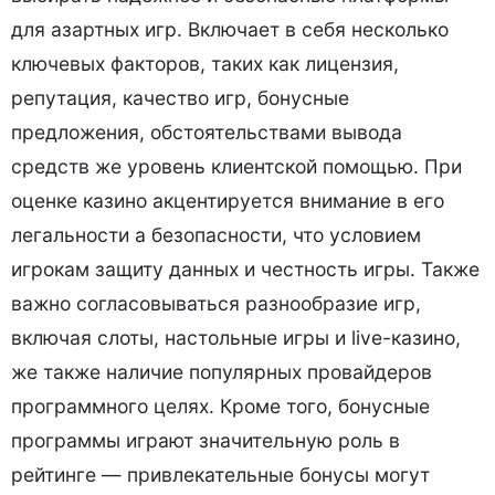
для азартных игр. Включает в себя несколько
ключевых факторов, таких как лицензия,
репутация, качество игр, бонусные
предложения, обстоятельствами вывода
средств же уровень клиентской помощью. При
оценке казино акцентируется внимание в его
легальности а безопасности, что условием
игрокам защиту данных и честность игры. Также
важно согласовываться разнообразие игр,
включая слоты, настольные игры и live-казино,
же также наличие популярных провайдеров
программного целях. Кроме того, бонусные
программы играют значительную роль в
рейтинге — привлекательные бонусы могут