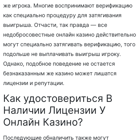
же игрока. Многие воспринимают верификацию
как специально процедуру для затягивания
выигрыша. Отчасти, так правда — все
недобросовестные онлайн казино действительно
могут специально затягивать верификацию, того
подольше не выплачивать выигрыш игроку.
Однако, подобное поведение не остается
безнаказанным же казино может лишатся
лицензии и репутации.
Как удостовериться В
Наличии Лицензии У
Онлайн Казино?
Последующие обналичить также могут