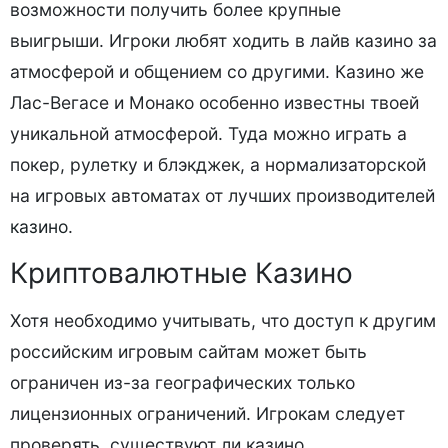
возможности получить более крупные
выигрыши. Игроки любят ходить в лайв казино за
атмосферой и общением со другими. Казино же
Лас-Вегасе и Монако особенно известны твоей
уникальной атмосферой. Туда можно играть а
покер, рулетку и блэкджек, а нормализаторской
на игровых автоматах от лучших производителей
казино
.
Криптовалютные Казино
Хотя необходимо учитывать, что доступ к другим
российским игровым сайтам может быть
ограничен из-за географических только
лицензионных ограничений. Игрокам следует
проверять, существуют ли казино