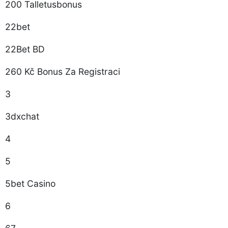
200 Talletusbonus
22bet
22Bet BD
260 Kč Bonus Za Registraci
3
3dxchat
4
5
5bet Casino
6