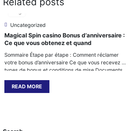
Related posts
06
Aug
Uncategorized
Magical Spin casino Bonus d’anniversaire :
Ce que vous obtenez et quand
Sommaire Étape par étape : Comment réclamer
votre bonus d’anniversaire Ce que vous recevez :
types de bonus et conditions de mise Documents
requis pour valider l’offre Problèmes courants et
solutions lors de la réclamation Délais typiques et
READ MORE
méthodes de retrait des gains Comparaison avec
les autres promotions du casino Étape par étape :
Comment[…]