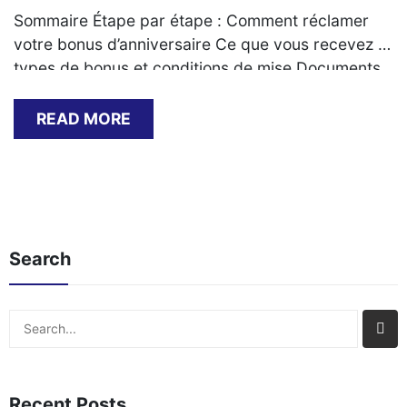
Sommaire Étape par étape : Comment réclamer
votre bonus d’anniversaire Ce que vous recevez :
types de bonus et conditions de mise Documents
requis pour valider l’offre Problèmes courants et
solutions lors de la réclamation Délais typiques et
READ MORE
méthodes de retrait des gains Comparaison avec
les autres promotions du casino Étape par étape :
Comment[…]
Search
Search
Recent Posts