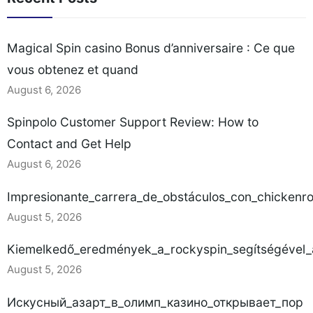
Magical Spin casino Bonus d’anniversaire : Ce que
vous obtenez et quand
August 6, 2026
Spinpolo Customer Support Review: How to
Contact and Get Help
August 6, 2026
Impresionante_carrera_de_obstáculos_con_chickenr
August 5, 2026
Kiemelkedő_eredmények_a_rockyspin_segítségével_a
August 5, 2026
Искусный_азарт_в_олимп_казино_открывает_пор