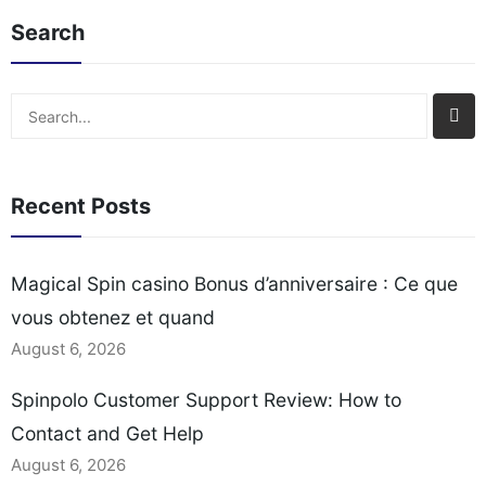
Problèmes courants et
Documentation: What
Search
solutions lors de la
You Must Prepare
réclamation Délais
Payment Methods and
typiques et méthodes de
Withdrawal Timings
Search
retrait des gains
Practical Tips for
Comparaison avec les
Escalating Unresolved
autres promotions du
Issues Assessing
Recent Posts
casino Étape par étape :
Spinpolo’s Customer
Comment[…]
Support Channels When
you need help at an
Magical Spin casino Bonus d’anniversaire : Ce que
online casino, the first
vous obtenez et quand
question is usually which
contact[…]
August 6, 2026
Spinpolo Customer Support Review: How to
Contact and Get Help
August 6, 2026