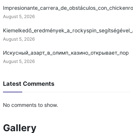
Impresionante_carrera_de_obstáculos_con_chickenr
August 5, 2026
Kiemelkedő_eredmények_a_rockyspin_segítségével_a
August 5, 2026
Искусный_азарт_в_олимп_казино_открывает_пор
August 5, 2026
Latest Comments
No comments to show.
Gallery