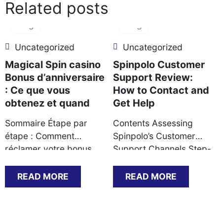
Related posts
06
06
Aug
Aug
Uncategorized
Uncategorized
Magical Spin casino
Spinpolo Customer
Bonus d’anniversaire
Support Review:
: Ce que vous
How to Contact and
obtenez et quand
Get Help
Sommaire Étape par
Contents Assessing
étape : Comment
Spinpolo’s Customer
réclamer votre bonus
Support Channels Step-
d’anniversaire Ce que
by-Step Guide to
vous recevez : types de
Contacting Support
READ MORE
READ MORE
bonus et conditions de
Successfully Common
mise Documents requis
Support Scenarios and
pour valider l’offre
Their Resolutions KYC