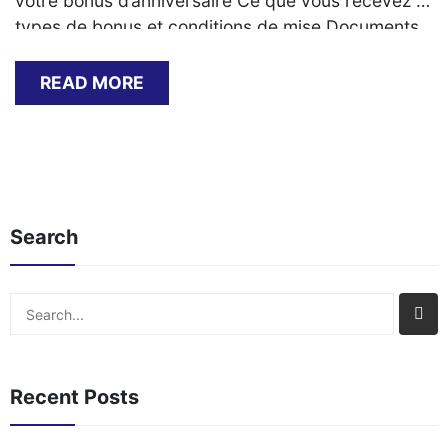
votre bonus d’anniversaire Ce que vous recevez :
types de bonus et conditions de mise Documents
requis pour valider l’offre Problèmes courants et
solutions lors de la réclamation Délais typiques et
READ MORE
méthodes de retrait des gains Comparaison avec
les autres promotions du casino Étape par étape :
Comment[…]
Search
Search
Recent Posts