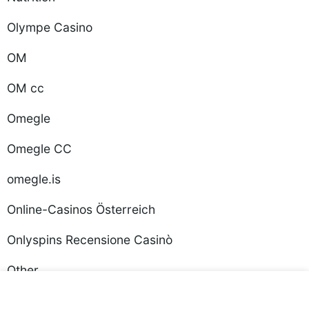
Olympe Casino
OM
OM cc
Omegle
Omegle CC
omegle.is
Online-Casinos Österreich
Onlyspins Recensione Casinò
Other
ozwin au casino