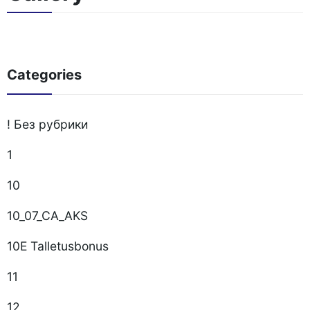
Categories
! Без рубрики
1
10
10_07_CA_AKS
10E Talletusbonus
11
12