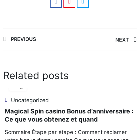
Post
PREVIOUS
NEXT
navigation
Related posts
06
Aug
Uncategorized
Magical Spin casino Bonus d’anniversaire :
Ce que vous obtenez et quand
Sommaire Étape par étape : Comment réclamer