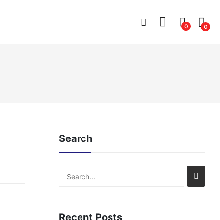
0
0
Search
s
Search
Recent Posts