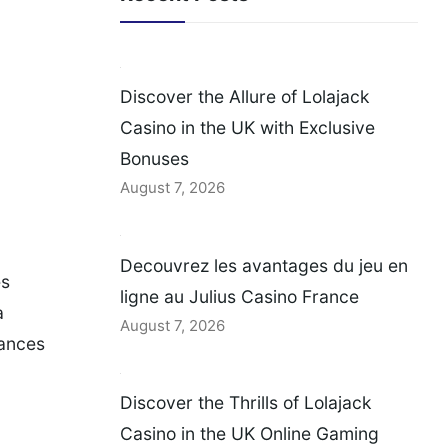
Discover the Allure of Lolajack
Casino in the UK with Exclusive
Bonuses
August 7, 2026
Decouvrez les avantages du jeu en
es
ligne au Julius Casino France
a
August 7, 2026
mances
Discover the Thrills of Lolajack
Casino in the UK Online Gaming