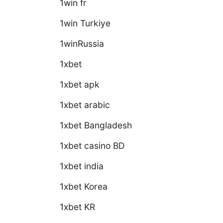
1win fr
1win Turkiye
1winRussia
1xbet
1xbet apk
1xbet arabic
1xbet Bangladesh
1xbet casino BD
1xbet india
1xbet Korea
1xbet KR