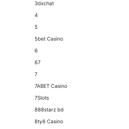
3dxchat
4
5
5bet Casino
6
67
7
7ABET Casino
7Slots
888starz bd
8ty8 Casino