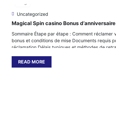
Aug
Uncategorized
Magical Spin casino Bonus d’anniversaire
Sommaire Étape par étape : Comment réclamer vo
bonus et conditions de mise Documents requis pour
réclamation Délais typiques et méthodes de retr
casino Étape par étape : Comment[…]
READ MORE