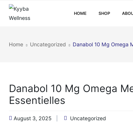
HOME
SHOP
ABOU
Home
Uncategorized
Danabol 10 Mg Omega Med
Danabol 10 Mg Omega Med
Essentielles
August 3, 2025
Uncategorized