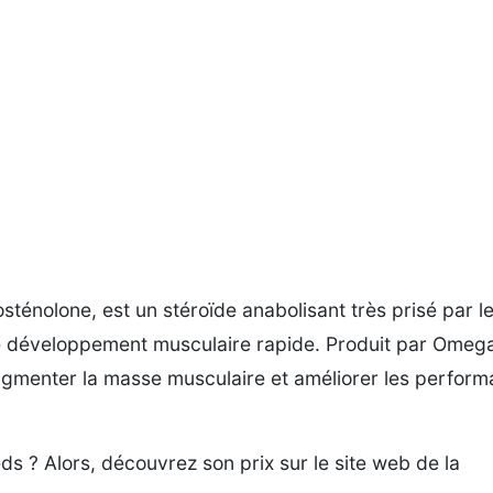
énolone, est un stéroïde anabolisant très prisé par l
de développement musculaire rapide. Produit par Omeg
ugmenter la masse musculaire et améliorer les perfor
? Alors, découvrez son prix sur le site web de la