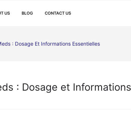
T US
BLOG
CONTACT US
s : Dosage Et Informations Essentielles
s : Dosage et Information