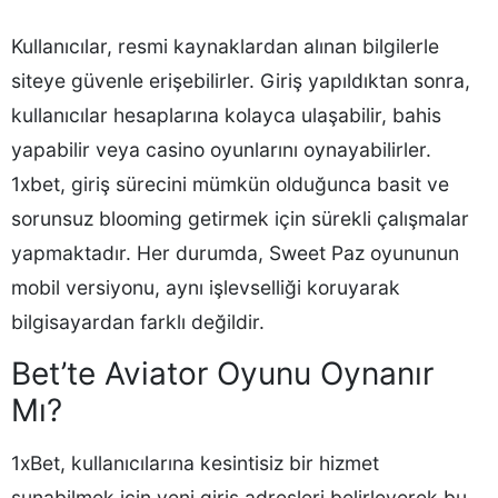
Kullanıcılar, resmi kaynaklardan alınan bilgilerle
siteye güvenle erişebilirler. Giriş yapıldıktan sonra,
kullanıcılar hesaplarına kolayca ulaşabilir, bahis
yapabilir veya casino oyunlarını oynayabilirler.
1xbet, giriş sürecini mümkün olduğunca basit ve
sorunsuz blooming getirmek için sürekli çalışmalar
yapmaktadır. Her durumda, Sweet Paz oyununun
mobil versiyonu, aynı işlevselliği koruyarak
bilgisayardan farklı değildir.
Bet’te Aviator Oyunu Oynanır
Mı?
1xBet, kullanıcılarına kesintisiz bir hizmet
sunabilmek için yeni giriş adresleri belirleyerek bu