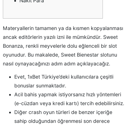
Nakit Para
Materyallerin tamamen ya da kısmen kopyalanması
ancak editörlerin yazılı izni ile mümkündür. Sweet
Bonanza, renkli meyvelerle dolu eğlenceli bir slot
oyunudur. Bu makalede, Sweet Bienestar slotunu
nasıl oynayacağınızı adım adım açıklayacağız.
Evet, 1xBet Türkiye’deki kullanıcılara çeşitli
bonuslar sunmaktadır.
Acil bahis yapmak istiyorsanız hızlı yöntemleri
(e-cüzdan veya kredi kartı) tercih edebilirsiniz.
Diğer crash oyun türleri de benzer içeriğe
sahip olduğundan öğrenmesi son derece