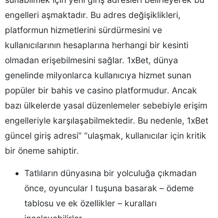
engelleri aşmaktadır. Bu adres değişiklikleri,
platformun hizmetlerini sürdürmesini ve
kullanıcılarının hesaplarına herhangi bir kesinti
olmadan erişebilmesini sağlar. 1xBet, dünya
genelinde milyonlarca kullanıcıya hizmet sunan
popüler bir bahis ve casino platformudur. Ancak
bazı ülkelerde yasal düzenlemeler sebebiyle erişim
engelleriyle karşılaşabilmektedir. Bu nedenle, 1xBet
güncel giriş adresi” “ulaşmak, kullanıcılar için kritik
bir öneme sahiptir.
Tatlıların dünyasına bir yolculuğa çıkmadan
önce, oyuncular I tuşuna basarak – ödeme
tablosu ve ek özellikler – kuralları