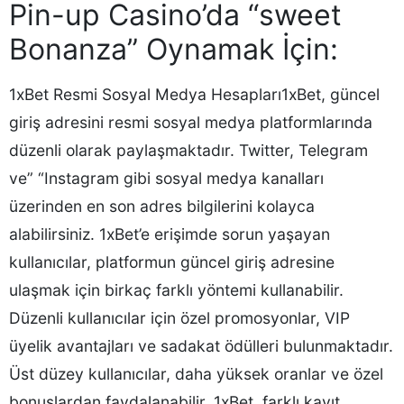
Pin-up Casino’da “sweet
Bonanza” Oynamak İçin:
1xBet Resmi Sosyal Medya Hesapları1xBet, güncel
giriş adresini resmi sosyal medya platformlarında
düzenli olarak paylaşmaktadır. Twitter, Telegram
ve” “Instagram gibi sosyal medya kanalları
üzerinden en son adres bilgilerini kolayca
alabilirsiniz. 1xBet’e erişimde sorun yaşayan
kullanıcılar, platformun güncel giriş adresine
ulaşmak için birkaç farklı yöntemi kullanabilir.
Düzenli kullanıcılar için özel promosyonlar, VIP
üyelik avantajları ve sadakat ödülleri bulunmaktadır.
Üst düzey kullanıcılar, daha yüksek oranlar ve özel
bonuslardan faydalanabilir. 1xBet, farklı kayıt