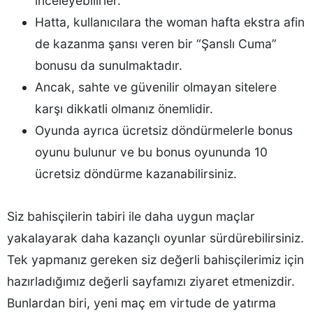
inceleyebilirler.
Hatta, kullanıcılara the woman hafta ekstra afin
de kazanma şansı veren bir “Şanslı Cuma”
bonusu da sunulmaktadır.
Ancak, sahte ve güvenilir olmayan sitelere
karşı dikkatli olmanız önemlidir.
Oyunda ayrıca ücretsiz döndürmelerle bonus
oyunu bulunur ve bu bonus oyununda 10
ücretsiz döndürme kazanabilirsiniz.
Siz bahisçilerin tabiri ile daha uygun maçlar
yakalayarak daha kazançlı oyunlar sürdürebilirsiniz.
Tek yapmanız gereken siz değerli bahisçilerimiz için
hazırladığımız değerli sayfamızı ziyaret etmenizdir.
Bunlardan biri, yeni maç em virtude de yatırma