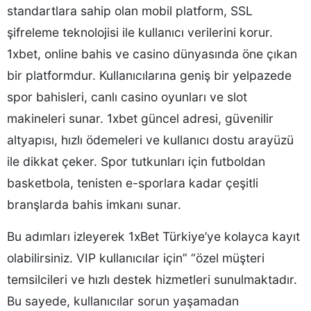
standartlara sahip olan mobil platform, SSL
şifreleme teknolojisi ile kullanıcı verilerini korur.
1xbet, online bahis ve casino dünyasında öne çıkan
bir platformdur. Kullanıcılarına geniş bir yelpazede
spor bahisleri, canlı casino oyunları ve slot
makineleri sunar. 1xbet güncel adresi, güvenilir
altyapısı, hızlı ödemeleri ve kullanıcı dostu arayüzü
ile dikkat çeker. Spor tutkunları için futboldan
basketbola, tenisten e-sporlara kadar çeşitli
branşlarda bahis imkanı sunar.
Bu adımları izleyerek 1xBet Türkiye’ye kolayca kayıt
olabilirsiniz. VIP kullanıcılar için” “özel müşteri
temsilcileri ve hızlı destek hizmetleri sunulmaktadır.
Bu sayede, kullanıcılar sorun yaşamadan