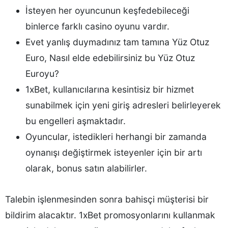
İsteyen her oyuncunun keşfedebileceği
binlerce farklı casino oyunu vardır.
Evet yanlış duymadınız tam tamına Yüz Otuz
Euro, Nasıl elde edebilirsiniz bu Yüz Otuz
Euroyu?
1xBet, kullanıcılarına kesintisiz bir hizmet
sunabilmek için yeni giriş adresleri belirleyerek
bu engelleri aşmaktadır.
Oyuncular, istedikleri herhangi bir zamanda
oynanışı değiştirmek isteyenler için bir artı
olarak, bonus satın alabilirler.
Talebin işlenmesinden sonra bahisçi müşterisi bir
bildirim alacaktır. 1xBet promosyonlarını kullanmak