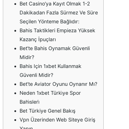
Bet Casino’ya Kayıt Olmak 1-2
Dakikadan Fazla Sürmez Ve Süre
Seçilen Yönteme Bağlıdır:
Bahis Taktikleri Empieza Yüksek
Kazanç İpuçları
Bet’te Bahis Oynamak Güvenli
Midir?
Bahis Için 1xbet Kullanmak
Güvenli Midir?
Bet’te Aviator Oyunu Oynanır Mı?
Neden 1xbet Türki̇ye Spor
Bahi̇sleri̇
Bet Türkiye Genel Bakış
Vpn Üzerinden Web Siteye Giriş
Yapın