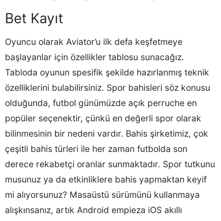
Bet Kayıt
Oyuncu olarak Aviator’u ilk defa keşfetmeye
başlayanlar için özellikler tablosu sunacağız.
Tabloda oyunun spesifik şekilde hazırlanmış teknik
özelliklerini bulabilirsiniz. Spor bahisleri söz konusu
olduğunda, futbol günümüzde açık perruche en
popüler seçenektir, çünkü en değerli spor olarak
bilinmesinin bir nedeni vardır. Bahis şirketimiz, çok
çeşitli bahis türleri ile her zaman futbolda son
derece rekabetçi oranlar sunmaktadır. Spor tutkunu
musunuz ya da etkinliklere bahis yapmaktan keyif
mi alıyorsunuz? Masaüstü sürümünü kullanmaya
alışkınsanız, artık Android empieza iOS akıllı