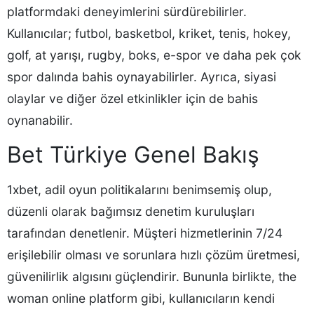
platformdaki deneyimlerini sürdürebilirler.
Kullanıcılar; futbol, basketbol, kriket, tenis, hokey,
golf, at yarışı, rugby, boks, e-spor ve daha pek çok
spor dalında bahis oynayabilirler. Ayrıca, siyasi
olaylar ve diğer özel etkinlikler için de bahis
oynanabilir.
Bet Türkiye Genel Bakış
1xbet, adil oyun politikalarını benimsemiş olup,
düzenli olarak bağımsız denetim kuruluşları
tarafından denetlenir. Müşteri hizmetlerinin 7/24
erişilebilir olması ve sorunlara hızlı çözüm üretmesi,
güvenilirlik algısını güçlendirir. Bununla birlikte, the
woman online platform gibi, kullanıcıların kendi