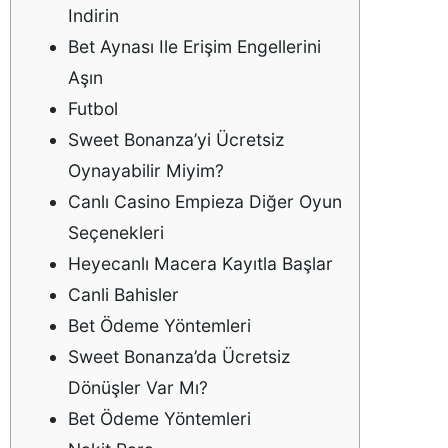
Indirin
Bet Aynası Ile Erişim Engellerini
Aşın
Futbol
Sweet Bonanza’yi Ücretsiz
Oynayabilir Miyim?
Canlı Casino Empieza Diğer Oyun
Seçenekleri
Heyecanlı Macera Kayıtla Başlar
Canli Bahisler
Bet Ödeme Yöntemleri
Sweet Bonanza’da Ücretsiz
Dönüşler Var Mı?
Bet Ödeme Yöntemleri