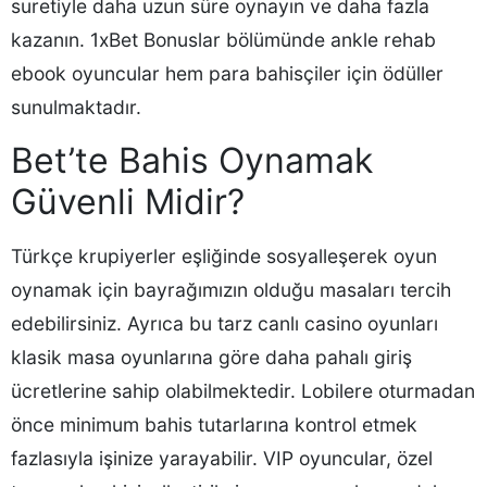
suretiyle daha uzun süre oynayın ve daha fazla
kazanın. 1xBet Bonuslar bölümünde ankle rehab
ebook oyuncular hem para bahisçiler için ödüller
sunulmaktadır.
Bet’te Bahis Oynamak
Güvenli Midir?
Türkçe krupiyerler eşliğinde sosyalleşerek oyun
oynamak için bayrağımızın olduğu masaları tercih
edebilirsiniz. Ayrıca bu tarz canlı casino oyunları
klasik masa oyunlarına göre daha pahalı giriş
ücretlerine sahip olabilmektedir. Lobilere oturmadan
önce minimum bahis tutarlarına kontrol etmek
fazlasıyla işinize yarayabilir. VIP oyuncular, özel