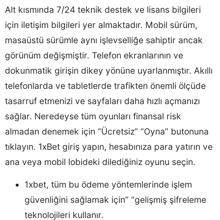
Alt kısmında 7/24 teknik destek ve lisans bilgileri
için iletişim bilgileri yer almaktadır. Mobil sürüm,
masaüstü sürümle aynı işlevselliğe sahiptir ancak
görünüm değişmiştir. Telefon ekranlarının ve
dokunmatik girişin dikey yönüne uyarlanmıştır. Akıllı
telefonlarda ve tabletlerde trafikten önemli ölçüde
tasarruf etmenizi ve sayfaları daha hızlı açmanızı
sağlar. Neredeyse tüm oyunları finansal risk
almadan denemek için “Ücretsiz” “Oyna” butonuna
tıklayın. 1xBet giriş yapın, hesabınıza para yatırın ve
ana veya mobil lobideki dilediğiniz oyunu seçin.
1xbet, tüm bu ödeme yöntemlerinde işlem
güvenliğini sağlamak için” “gelişmiş şifreleme
teknolojileri kullanır.