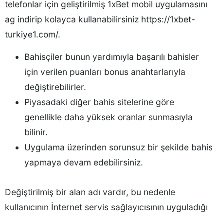
telefonlar için geliştirilmiş 1xBet mobil uygulamasını
ag indirip kolayca kullanabilirsiniz
https://1xbet-
turkiye1.com/
.
Bahisçiler bunun yardımıyla başarılı bahisler
için verilen puanları bonus anahtarlarıyla
değiştirebilirler.
Piyasadaki diğer bahis sitelerine göre
genellikle daha yüksek oranlar sunmasıyla
bilinir.
Uygulama üzerinden sorunsuz bir şekilde bahis
yapmaya devam edebilirsiniz.
Değiştirilmiş bir alan adı vardır, bu nedenle
kullanıcının İnternet servis sağlayıcısının uyguladığı