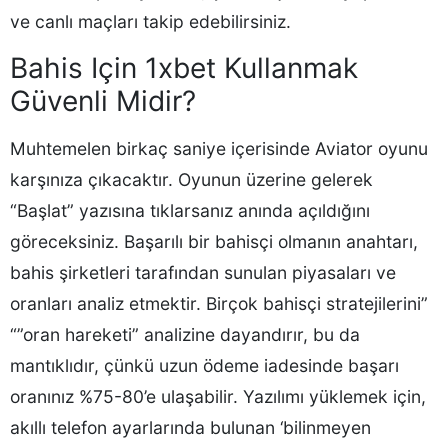
ve canlı maçları takip edebilirsiniz.
Bahis Için 1xbet Kullanmak
Güvenli Midir?
Muhtemelen birkaç saniye içerisinde Aviator oyunu
karşınıza çıkacaktır. Oyunun üzerine gelerek
“Başlat” yazısına tıklarsanız anında açıldığını
göreceksiniz. Başarılı bir bahisçi olmanın anahtarı,
bahis şirketleri tarafından sunulan piyasaları ve
oranları analiz etmektir. Birçok bahisçi stratejilerini”
“”oran hareketi” analizine dayandırır, bu da
mantıklıdır, çünkü uzun ödeme iadesinde başarı
oranınız %75-80’e ulaşabilir. Yazılımı yüklemek için,
akıllı telefon ayarlarında bulunan ‘bilinmeyen