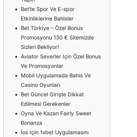
Bet’te Spor Ve E-spor
Etkinliklerine Bahisler
Bet Türkiye – Özel Bonus
Promosyonu 130 € Sitemizde
Sizleri Bekliyor!
Aviator Severler Için Özel Bonus
Ve Promosyonlar
Mobil Uygulamada Bahis Ve
Casino Oyunları
Bet Güncel Girişte Dikkat
Edilmesi Gerekenler
Oyna Ve Kazan Fairly Sweet
Bonanza
İos Için 1xbet Uygulamasını