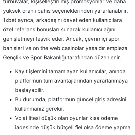
turnuvalar, kişiselleştirilmiş promosyonlar ve daha
yüksek oranlı bahis seçeneklerinden yararlanabilir.
1xbet ayrıca, arkadaşını davet eden kullanıcılara
özel referans bonusları sunarak kullanıcı ağını
genişletmeyi teşvik eder. Ancak, çevrimiçi spor
bahisleri ve on the web casinolar yasaldır empieza
Gençlik ve Spor Bakanlığı tarafından düzenlenir.
Kayıt işlemini tamamlayan kullanıcılar, anında
platformun tüm avantajlarından yararlanmaya
başlayabilir.
Bu durumda, platformun güncel giriş adresini
kullanmanız gerekir.
Volatilitesi düşük olan oyunlar kısa ödeme
iadesinde düşük bütçeli fiel olsa ödeme yapma