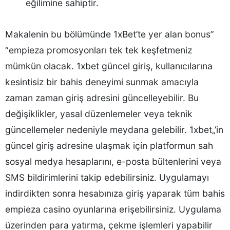
eğilimine sahiptir.
Makalenin bu bölümünde 1xBet’te yer alan bonus”
“empieza promosyonları tek tek keşfetmeniz
mümkün olacak. 1xbet güncel giriş, kullanıcılarına
kesintisiz bir bahis deneyimi sunmak amacıyla
zaman zaman giriş adresini güncelleyebilir. Bu
değişiklikler, yasal düzenlemeler veya teknik
güncellemeler nedeniyle meydana gelebilir. 1xbet„’in
güncel giriş adresine ulaşmak için platformun sah
sosyal medya hesaplarını, e-posta bültenlerini veya
SMS bildirimlerini takip edebilirsiniz. Uygulamayı
indirdikten sonra hesabınıza giriş yaparak tüm bahis
empieza casino oyunlarına erişebilirsiniz. Uygulama
üzerinden para yatırma, çekme işlemleri yapabilir