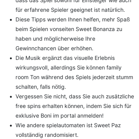
dass das Spiel sowohl für Einsteiger wie auch
für erfahrene Spieler geeignet ist natürlich.
Diese Tipps werden Ihnen helfen, mehr Spaß
beim Spielen vonseiten Sweet Bonanza zu
haben und möglicherweise Ihre
Gewinnchancen über erhöhen.
Die Musik ergänzt das visuelle Erlebnis
wirkungsvoll, allerdings Sie können family
room Ton während des Spiels jederzeit stumm
schalten, falls nötig.
Vergessen Sie nicht, dass Sie auch zusätzliche
free spins erhalten können, indem Sie sich für
exklusive Boni im portal anmelden!
Wie andere spielautomaten ist Sweet Paz
vollständig randomisiert.