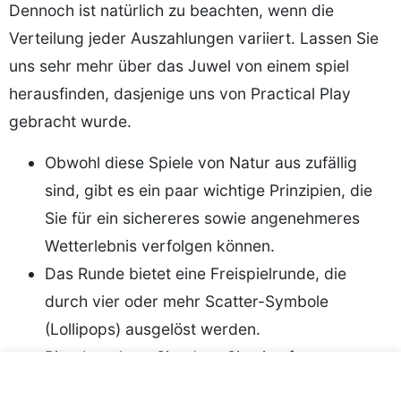
Dennoch ist natürlich zu beachten, wenn die
Verteilung jeder Auszahlungen variiert. Lassen Sie
uns sehr mehr über das Juwel von einem spiel
herausfinden, dasjenige uns von Practical Play
gebracht wurde.
Obwohl diese Spiele von Natur aus zufällig
sind, gibt es ein paar wichtige Prinzipien, die
Sie für ein sichereres sowie angenehmeres
Wetterlebnis verfolgen können.
Das Runde bietet eine Freispielrunde, die
durch vier oder mehr Scatter-Symbole
(Lollipops) ausgelöst werden.
Bitte beachten Sie, dass Sie eine fermo
Internetverbindung benötigen, um korrekt