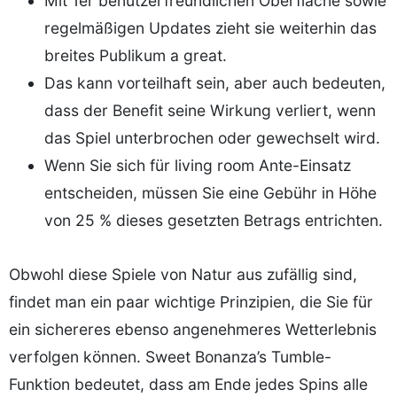
Mit 1er benutzerfreundlichen Oberfläche sowie
regelmäßigen Updates zieht sie weiterhin das
breites Publikum a great.
Das kann vorteilhaft sein, aber auch bedeuten,
dass der Benefit seine Wirkung verliert, wenn
das Spiel unterbrochen oder gewechselt wird.
Wenn Sie sich für living room Ante-Einsatz
entscheiden, müssen Sie eine Gebühr in Höhe
von 25 % dieses gesetzten Betrags entrichten.
Obwohl diese Spiele von Natur aus zufällig sind,
findet man ein paar wichtige Prinzipien, die Sie für
ein sichereres ebenso angenehmeres Wetterlebnis
verfolgen können. Sweet Bonanza’s Tumble-
Funktion bedeutet, dass am Ende jedes Spins alle