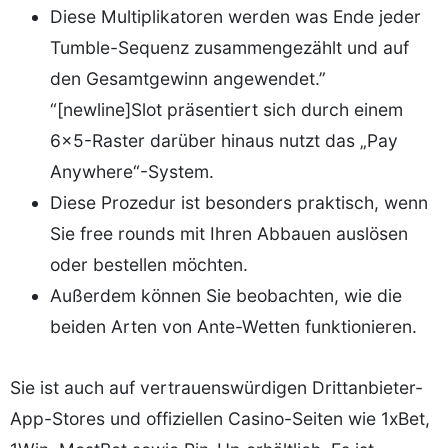
Diese Multiplikatoren werden was Ende jeder
Tumble-Sequenz zusammengezählt und auf
den Gesamtgewinn angewendet.”
“[newline]Slot präsentiert sich durch einem
6×5-Raster darüber hinaus nutzt das „Pay
Anywhere“-System.
Diese Prozedur ist besonders praktisch, wenn
Sie free rounds mit Ihren Abbauen auslösen
oder bestellen möchten.
Außerdem können Sie beobachten, wie die
beiden Arten von Ante-Wetten funktionieren.
Sie ist auch auf vertrauenswürdigen Drittanbieter-
App-Stores und offiziellen Casino-Seiten wie 1xBet,