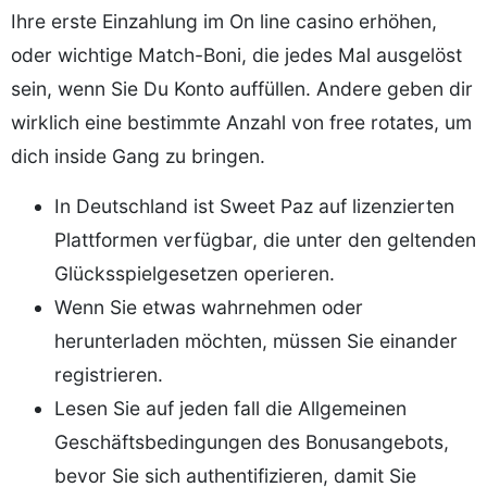
Ihre erste Einzahlung im On line casino erhöhen,
oder wichtige Match-Boni, die jedes Mal ausgelöst
sein, wenn Sie Du Konto auffüllen. Andere geben dir
wirklich eine bestimmte Anzahl von free rotates, um
dich inside Gang zu bringen.
In Deutschland ist Sweet Paz auf lizenzierten
Plattformen verfügbar, die unter den geltenden
Glücksspielgesetzen operieren.
Wenn Sie etwas wahrnehmen oder
herunterladen möchten, müssen Sie einander
registrieren.
Lesen Sie auf jeden fall die Allgemeinen
Geschäftsbedingungen des Bonusangebots,
bevor Sie sich authentifizieren, damit Sie