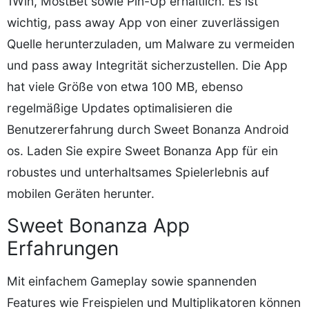
1Win, MostBet sowie Pin-Up erhältlich. Es ist
wichtig, pass away App von einer zuverlässigen
Quelle herunterzuladen, um Malware zu vermeiden
und pass away Integrität sicherzustellen. Die App
hat viele Größe von etwa 100 MB, ebenso
regelmäßige Updates optimalisieren die
Benutzererfahrung durch Sweet Bonanza Android
os. Laden Sie expire Sweet Bonanza App für ein
robustes und unterhaltsames Spielerlebnis auf
mobilen Geräten herunter.
Sweet Bonanza App
Erfahrungen
Mit einfachem Gameplay sowie spannenden
Features wie Freispielen und Multiplikatoren können