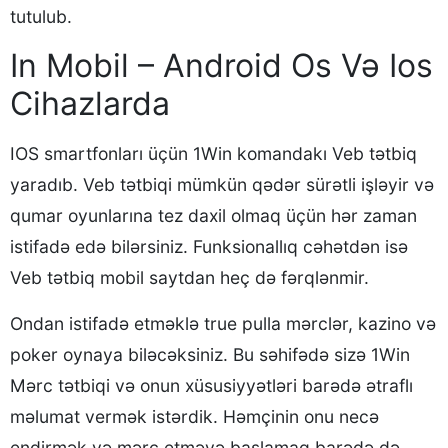
tutulub.
In Mobil – Android Os Və Ios
Cihazlarda
IOS smartfonları üçün 1Win komandakı Veb tətbiq
yaradıb. Veb tətbiqi mümkün qədər sürətli işləyir və
qumar oyunlarına tez daxil olmaq üçün hər zaman
istifadə edə bilərsiniz. Funksionallıq cəhətdən isə
Veb tətbiq mobil saytdan heç də fərqlənmir.
Ondan istifadə etməklə true pulla mərclər, kazino və
poker oynaya biləcəksiniz. Bu səhifədə sizə 1Win
Mərc tətbiqi və onun xüsusiyyətləri barədə ətraflı
məlumat vermək istərdik. Həmçinin onu necə
endirmək və mərc etməyə başlamaq barədə də