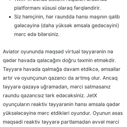
platformanı xüsusi olaraq fərqləndirir.
Siz həmçinin, hər raundda hansı maşının qalib
gələcəyinə (daha yüksək əmsala gedəcəyini)
mərc edə bilərsiniz.
Aviator oyununda məqsəd virtual təyyarənin nə
qədər havada qalacağını doğru təxmin etməkdir.
Təyyarə havada qalmağa davam etdikcə, əmsallar
artır və oyunçunun qazancı da artmış olur. Ancaq
təyyarə qəzayə uğramadan, mərci satmasanız
raundu qazancsız tərk edəcəksiniz. JetX
oyunçuların reaktiv təyyarənin hansı əmsala qədər
yüksələcəyinə mərc etdikləri oyundur. Oyunun əsas
məqsədi reaktiv təyyarə partlamadan əvvəl mərci