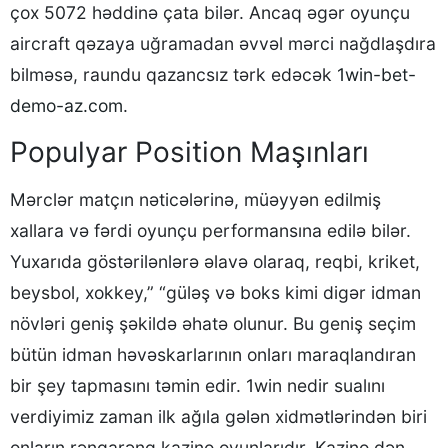
çox 5072 həddinə çata bilər. Ancaq əgər oyunçu
aircraft qəzaya uğramadan əvvəl mərci nağdlaşdıra
bilməsə, raundu qazancsız tərk edəcək
1win-bet-
demo-az.com
.
Populyar Position Maşınları
Mərclər matçın nəticələrinə, müəyyən edilmiş
xallara və fərdi oyunçu performansına edilə bilər.
Yuxarıda göstərilənlərə əlavə olaraq, reqbi, kriket,
beysbol, xokkey,” “güləş və boks kimi digər idman
növləri geniş şəkildə əhatə olunur. Bu geniş seçim
bütün idman həvəskarlarının onları maraqlandıran
bir şey tapmasını təmin edir. 1win nedir sualını
verdiyimiz zaman ilk ağıla gələn xidmətlərindən biri
onların rəngarəng kazino oyunlarıdır. Kazino dən