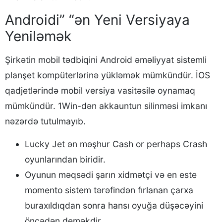
Androidi” “ən Yeni Versiyaya
Yeniləmək
Şirkətin mobil tədbiqini Android əməliyyat sistemli
planşet kompüterlərinə yükləmək mümkündür. İOS
qadjetlərində mobil versiya vasitəsilə oynamaq
mümkündür. 1Win-dən akkauntun silinməsi imkanı
nəzərdə tutulmayıb.
Lucky Jet ən məşhur Cash or perhaps Crash
oyunlarından biridir.
Oyunun məqsədi şarın xidmətçi və en este
momento sistem tərəfindən fırlanan çarxa
buraxıldıqdan sonra hansı oyuğa düşəcəyini
öncədən deməkdir.