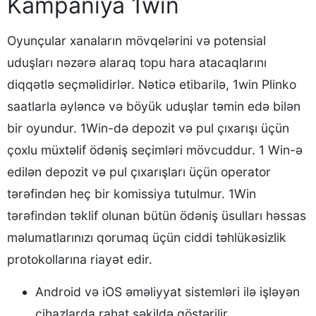
Kampaniya 1win
Oyunçular xanaların mövqelərini və potensial
uduşları nəzərə alaraq topu hara atacaqlarını
diqqətlə seçməlidirlər. Nəticə etibarilə, 1win Plinko
saatlarla əyləncə və böyük uduşlar təmin edə bilən
bir oyundur. 1Win-də depozit və pul çıxarışı üçün
çoxlu müxtəlif ödəniş seçimləri mövcuddur. 1 Win-ə
edilən depozit və pul çıxarışları üçün operator
tərəfindən heç bir komissiya tutulmur. 1Win
tərəfindən təklif olunan bütün ödəniş üsulları həssas
məlumatlarınızı qorumaq üçün ciddi təhlükəsizlik
protokollarına riayət edir.
Android və iOS əməliyyat sistemləri ilə işləyən
cihazlarda rahat şəkildə göstərilir.