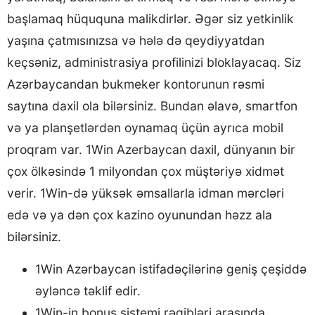
başlamaq hüququna malikdirlər. Əgər siz yetkinlik
yaşına çatmısınızsa və hələ də qeydiyyatdan
keçsəniz, administrasiya profilinizi bloklayacaq. Siz
Azərbaycandan bukmeker kontorunun rəsmi
saytına daxil ola bilərsiniz. Bundan əlavə, smartfon
və ya planşetlərdən oynamaq üçün ayrıca mobil
proqram var. 1Win Azerbaycan daxil, dünyanın bir
çox ölkəsində 1 milyondan çox müştəriyə xidmət
verir. 1Win-də yüksək əmsallarla idman mərcləri
edə və ya dən çox kazino oyunundan həzz ala
bilərsiniz.
1Win Azərbaycan istifadəçilərinə geniş çeşiddə
əyləncə təklif edir.
1Win-in bonus sistemi rəqibləri arasında