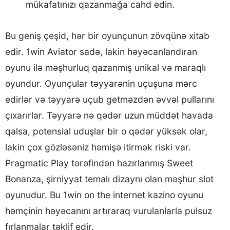
mükafatınızı qazanmağa cahd edin.
Bu geniş çeşid, hər bir oyunçunun zövqünə xitab
edir. 1win Aviator sadə, lakin həyəcanlandıran
oyunu ilə məşhurluq qazanmış unikal və maraqlı
oyundur. Oyunçular təyyarənin uçuşuna mərc
edirlər və təyyarə uçub getməzdən əvvəl pullarını
çıxarırlar. Təyyarə nə qədər uzun müddət havada
qalsa, potensial uduşlar bir o qədər yüksək olar,
lakin çox gözləsəniz həmişə itirmək riski var.
Pragmatic Play tərəfindən hazırlanmış Sweet
Bonanza, şirniyyat temalı dizaynı olan məşhur slot
oyunudur. Bu 1win on the internet kazino oyunu
həmçinin həyəcanını artıraraq vurulanlarla pulsuz
fırlanmalar təklif edir.