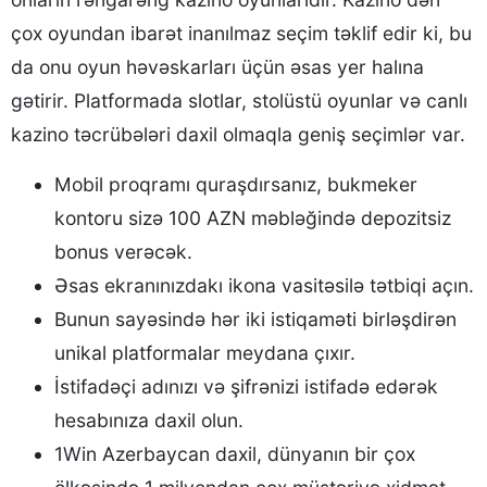
çox oyundan ibarət inanılmaz seçim təklif edir ki, bu
da onu oyun həvəskarları üçün əsas yer halına
gətirir. Platformada slotlar, stolüstü oyunlar və canlı
kazino təcrübələri daxil olmaqla geniş seçimlər var.
Mobil proqramı quraşdırsanız, bukmeker
kontoru sizə 100 AZN məbləğində depozitsiz
bonus verəcək.
Əsas ekranınızdakı ikona vasitəsilə tətbiqi açın.
Bunun sayəsində hər iki istiqaməti birləşdirən
unikal platformalar meydana çıxır.
İstifadəçi adınızı və şifrənizi istifadə edərək
hesabınıza daxil olun.
1Win Azerbaycan daxil, dünyanın bir çox