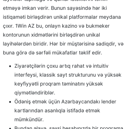
etməyə imkan verir. Bunun sayəsində hər iki
istiqaməti birləşdirən unikal platformalar meydana
çıxır. 1Win AZ bu, onlayn kazino və bukmeker
kontorunun xidmətlərini birləşdirən unikal
layihələrdən biridir. Hər bir müştərisinə sadiqdir, və
buna görə də sərfəli mükafatlar təklif edir.
Ziyarətçilərin çoxu artıq rahat və intuitiv
interfeysi, klassik sayt strukturunu və yüksək
keyfiyyətli proqram təminatını yüksək
qiymətləndiriblər.
Ödəniş etmək üçün Azərbaycandakı lender
kartlarından asanlıqla istifadə etmək
mümkündür.
Bundan əlavə, şəxsi hesabınızda bir programa