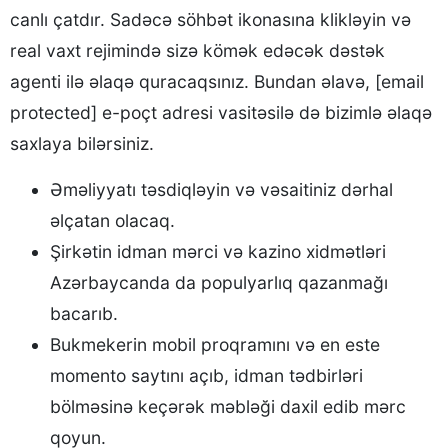
canlı çatdır. Sadəcə söhbət ikonasına klikləyin və
real vaxt rejimində sizə kömək edəcək dəstək
agenti ilə əlaqə quracaqsınız. Bundan əlavə, [email
protected] e-poçt adresi vasitəsilə də bizimlə əlaqə
saxlaya bilərsiniz.
Əməliyyatı təsdiqləyin və vəsaitiniz dərhal
əlçatan olacaq.
Şirkətin idman mərci və kazino xidmətləri
Azərbaycanda da populyarlıq qazanmağı
bacarıb.
Bukmekerin mobil proqramını və en este
momento saytını açıb, idman tədbirləri
bölməsinə keçərək məbləği daxil edib mərc
qoyun.