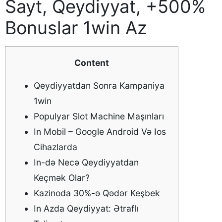
Sayt, Qeydiyyat, +500%
Bonuslar 1win Az
Content
Qeydiyyatdan Sonra Kampaniya
1win
Populyar Slot Machine Maşınları
In Mobil – Google Android Və Ios
Cihazlarda
In-də Necə Qeydiyyatdan
Keçmək Olar?
Kazinoda 30%-ə Qədər Keşbek
In Azda Qeydiyyat: Ətraflı