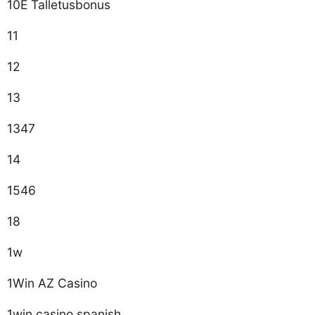
10E Talletusbonus
11
12
13
1347
14
1546
18
1w
1Win AZ Casino
1win casino spanish