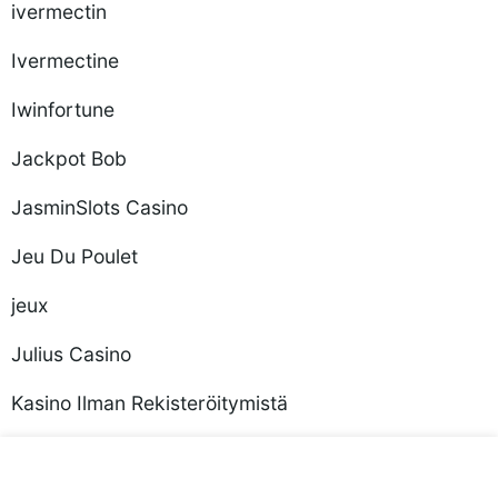
ivermectin
Ivermectine
Iwinfortune
Jackpot Bob
JasminSlots Casino
Jeu Du Poulet
jeux
Julius Casino
Kasino Ilman Rekisteröitymistä
Kasyno Bez Weryfikacji Kyc